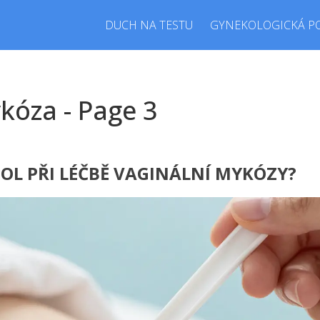
DUCH NA TESTU
GYNEKOLOGICKÁ P
kóza - Page 3
OL PŘI LÉČBĚ VAGINÁLNÍ MYKÓZY?