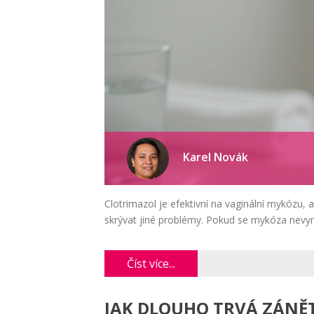
Karel Novák
Clotrimazol je efektivní na vaginální mykózu, 
skrývat jiné problémy. Pokud se mykóza nevyma
Číst více...
JAK DLOUHO TRVÁ ZÁNĚ