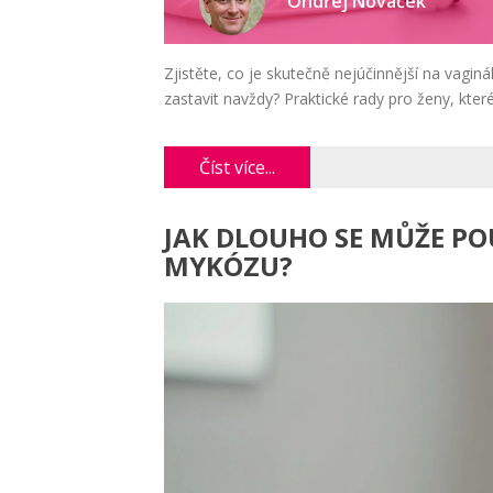
Ondřej Nováček
Zjistěte, co je skutečně nejúčinnější na vagin
zastavit navždy? Praktické rady pro ženy, které
Číst více...
JAK DLOUHO SE MŮŽE P
MYKÓZU?