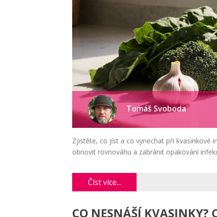
Tomáš Svoboda
Zjistěte, co jíst a co vynechat při kvasinkové
obnovit rovnováhu a zabránit opakování infek
Číst více...
CO NESNÁŠÍ KVASINKY? C