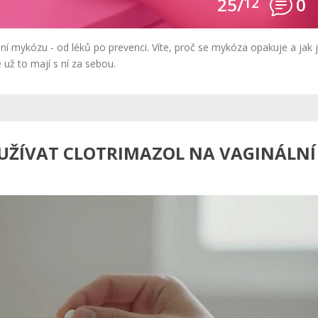
25/
12
0
ální mykózu - od léků po prevenci. Víte, proč se mykóza opakuje a jak j
 už to mají s ní za sebou.
OUŽÍVAT CLOTRIMAZOL NA VAGINÁLNÍ