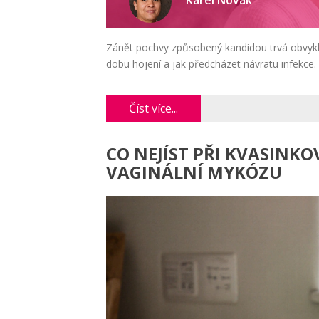
Karel Novák
Zánět pochvy způsobený kandidou trvá obvykle 
dobu hojení a jak předcházet návratu infekce.
Číst více...
CO NEJÍST PŘI KVASINKO
VAGINÁLNÍ MYKÓZU