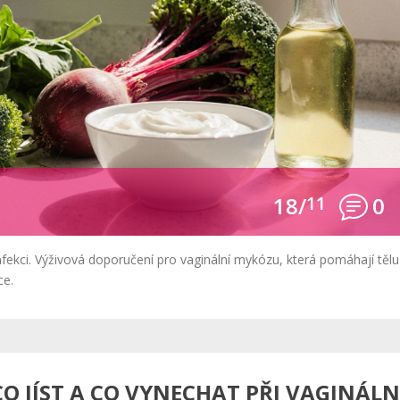
18/
11
0
 infekci. Výživová doporučení pro vaginální mykózu, která pomáhají tělu
ce.
O JÍST A CO VYNECHAT PŘI VAGINÁLN