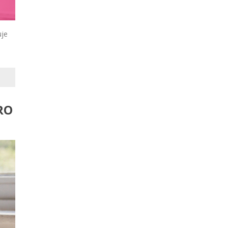
uje
RO