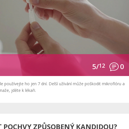
5/
12
0
ale používejte ho jen 7 dní. Delší užívání může poškodit mikroflóru a
že, jděte k lékaři.
T POCHVY ZPŮSOBENÝ KANDIDOU?