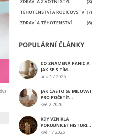
ZDRAVÍ A ŽIVOTNÍ STYL
(8)
TĚHOTENSTVÍ A RODIČOVSTVÍ
(7)
ZDRAVÍ A TĚHOTENSTVÍ
(6)
POPULÁRNÍ ČLÁNKY
CO ZNAMENÁ PANIC A
JAK SE S TÍM
VYPOŘÁDAT V
úno 17 2026
GYNEKOLOGII
když
JAK ČASTO SE MILOVAT
PRO POČETÍ?
PRŮVODCE OVULAČNÍM
kvě 2 2026
OKNEM A ŠANCEMI NA
TĚHOTENSTVÍ
KDY VZNIKLA
PORODNICE? HISTORIE
OD DOMÁCÍHO PORODU
kvě 17 2026
A
PO MODERNÍ