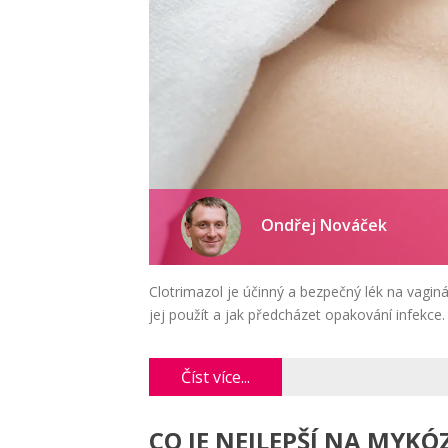
Ondřej Nováček
Clotrimazol je účinný a bezpečný lék na vaginá
jej použít a jak předcházet opakování infekce.
Číst více...
CO JE NEJLEPŠÍ NA MYKÓ