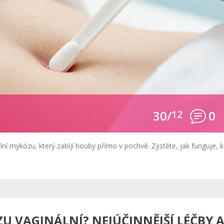
30/
12
0
lní mykózu, který zabíjí houby přímo v pochvě. Zjistěte, jak funguje, 
ZU VAGINÁLNÍ? NEJÚČINNĚJŠÍ LÉČBY 