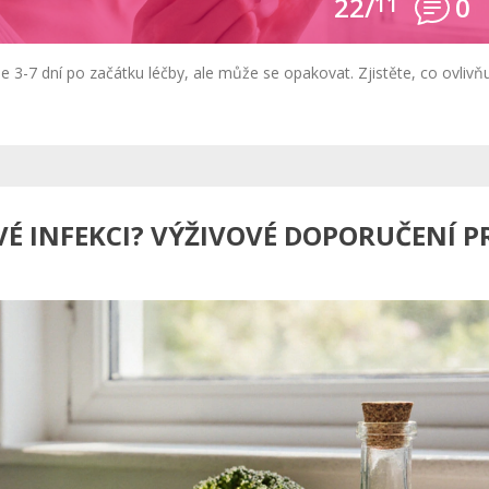
22/
11
0
3-7 dní po začátku léčby, ale může se opakovat. Zjistěte, co ovlivň
VÉ INFEKCI? VÝŽIVOVÉ DOPORUČENÍ P