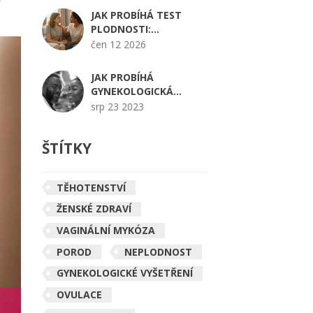
GYNEKOLOGII
JAK PROBÍHÁ TEST
PLODNOSTI:
KOMPLETNÍ PRŮVODCE
čen 12 2026
VYŠETŘENÍMI PRO ŽENY
I MUŽE
JAK PROBÍHÁ
GYNEKOLOGICKÁ
PROHLÍDKA U PANNY?
srp 23 2023
ŠTÍTKY
TĚHOTENSTVÍ
ŽENSKÉ ZDRAVÍ
VAGINÁLNÍ MYKÓZA
POROD
NEPLODNOST
GYNEKOLOGICKÉ VYŠETŘENÍ
OVULACE