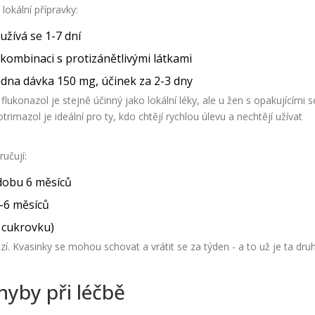
lokální přípravky:
užívá se 1-7 dní
kombinaci s protizánětlivými látkami
 jedna dávka 150 mg, účinek za 2-3 dny
flukonazol je stejně účinný jako lokální léky, ale u žen s opakujícími s
trimazol je ideální pro ty, kdo chtějí rychlou úlevu a nechtějí užívat
ručují:
dobu 6 měsíců
3-6 měsíců
e cukrovku)
zí. Kvasinky se mohou schovat a vrátit se za týden - a to už je ta dru
hyby při léčbě