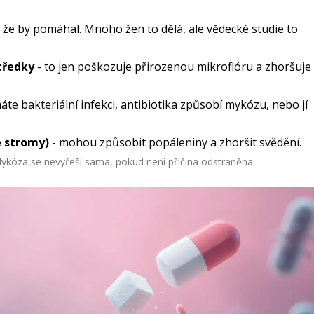
, že by pomáhal. Mnoho žen to dělá, ale vědecké studie to
tředky
- to jen poškozuje přirozenou mikroflóru a zhoršuje
te bakteriální infekci, antibiotika způsobí mykózu, nebo jí
é stromy)
- mohou způsobit popáleniny a zhoršit svědění.
Mykóza se nevyřeší sama, pokud není příčina odstraněna.