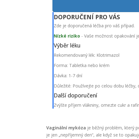
DOPORUČENÍ PRO VÁS
Zde je doporučená léčba pro váš případ.
Nízké riziko
- Vaše možnost opakování je
Výběr léku
Rekomendovaný lék:
Klotrimazol
Forma:
Tabletka nebo krém
Dávka:
1-7 dní
Důležité: Používejte po celou dobu léčby, 
Další doporučení
Zvýšte příjem vlákniny, omezte cukr a rafi
Vaginální mykóza
je běžný problém, který po
je jen „nepříjemný den“, ale když se to opakuj