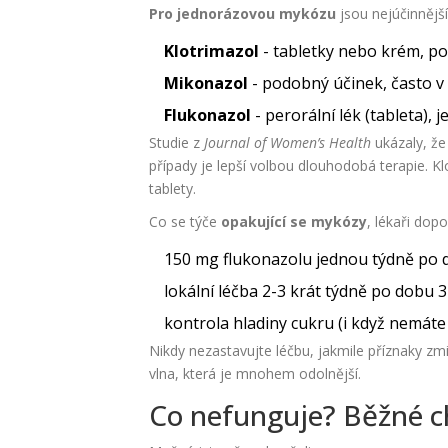
Pro jednorázovou mykózu
jsou nejúčinnější 
Klotrimazol
- tabletky nebo krém, po
Mikonazol
- podobný účinek, často v 
Flukonazol
- perorální lék (tableta),
Studie z
Journal of Women’s Health
ukázaly, že 
případy je lepší volbou dlouhodobá terapie. Klo
tablety.
Co se týče
opakující se mykózy
, lékaři dopo
150 mg flukonazolu jednou týdně po 
lokální léčba 2-3 krát týdně po dobu 
kontrola hladiny cukru (i když nemát
Nikdy nezastavujte léčbu, jakmile příznaky zmi
vlna, která je mnohem odolnější.
Co nefunguje? Běžné c