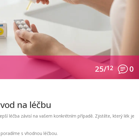
25/
12
0
vod na léčbu
epší léčba závisí na vašem konkrétním případě. Zjistěte, který lék je
 poradíme s vhodnou léčbou.