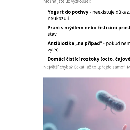
Možná jste už vyzkoušeli:
Yogurt do pochvy
- neexistuje důkaz
neukazují.
Praní s mýdlem nebo čisticími pros
stav.
Antibiotika „na případ“
- pokud nemá
vyléčí.
Domácí čistící roztoky (octo, čajov
Největší chyba? Čekat, až to „přejde samo“. 