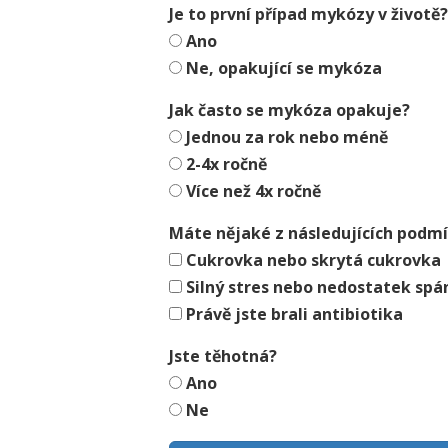
Je to první případ mykózy v životě
Ano
Ne, opakující se mykóza
Jak často se mykóza opakuje?
Jednou za rok nebo méně
2-4x ročně
Více než 4x ročně
Máte nějaké z následujících podm
Cukrovka nebo skrytá cukrovka
Silný stres nebo nedostatek sp
Právě jste brali antibiotika
Jste těhotná?
Ano
Ne