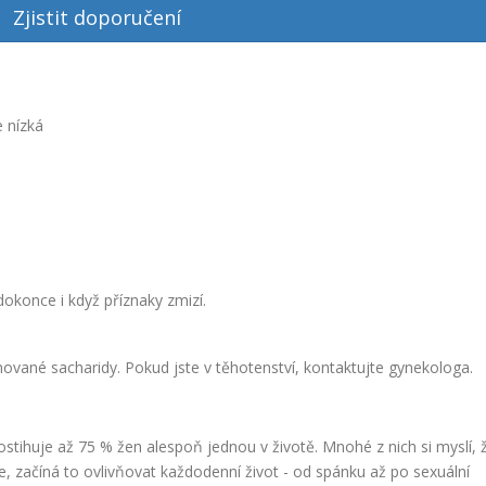
Zjistit doporučení
 nízká
dokonce i když příznaky zmizí.
nované sacharidy. Pokud jste v těhotenství, kontaktujte gynekologa.
stihuje až 75 % žen alespoň jednou v životě. Mnohé z nich si myslí, 
e, začíná to ovlivňovat každodenní život - od spánku až po sexuální