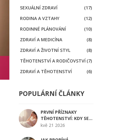
SEXUÁLNÍ ZDRAVÍ
(17)
RODINA A VZTAHY
(12)
RODINNÉ PLÁNOVÁNÍ
(10)
ZDRAVÍ A MEDICÍNA
(8)
ZDRAVÍ A ŽIVOTNÍ STYL
(8)
TĚHOTENSTVÍ A RODIČOVSTVÍ
(7)
ZDRAVÍ A TĚHOTENSTVÍ
(6)
POPULÁRNÍ ČLÁNKY
PRVNÍ PŘÍZNAKY
TĚHOTENSTVÍ: KDY SE
OBJEVÍ A JAK JE
kvě 21 2026
POZNAT?
JAK PROBÍHÁ