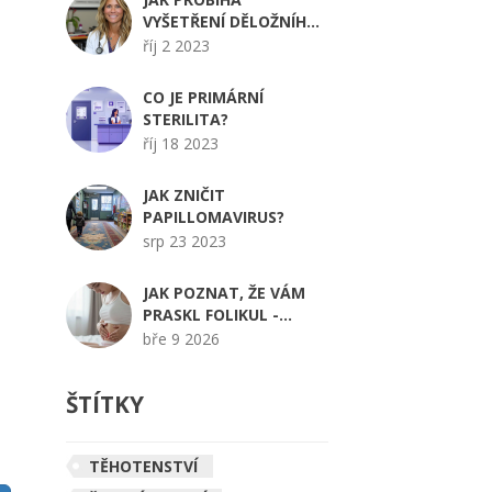
VYŠETŘENÍ DĚLOŽNÍHO
ČÍPKU?
říj 2 2023
CO JE PRIMÁRNÍ
STERILITA?
říj 18 2023
JAK ZNIČIT
PAPILLOMAVIRUS?
srp 23 2023
JAK POZNAT, ŽE VÁM
PRASKL FOLIKUL -
PŘESNÉ PŘÍZNAKY A CO
bře 9 2026
DĚLAT DÁL
ŠTÍTKY
TĚHOTENSTVÍ