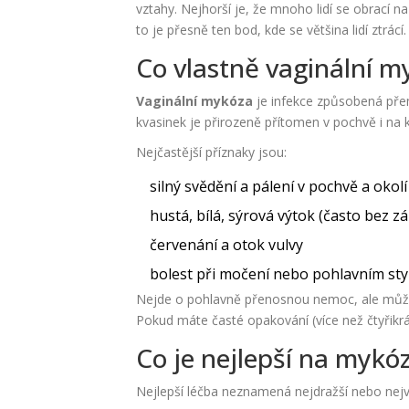
vztahy. Nejhorší je, že mnoho lidí se obrací na
to je přesně ten bod, kde se většina lidí ztrácí.
Co vlastně vaginální m
Vaginální mykóza
je
infekce způsobená pře
kvasinek je přirozeně přítomen v pochvě i na k
Nejčastější příznaky jsou:
silný svědění a pálení v pochvě a okolí
hustá, bílá, sýrová výtok (často bez z
červenání a otok vulvy
bolest při močení nebo pohlavním st
Nejde o pohlavně přenosnou nemoc, ale může s
Pokud máte časté opakování (více než čtyřikr
Co je nejlepší na mykó
Nejlepší léčba neznamená nejdražší nebo nejví