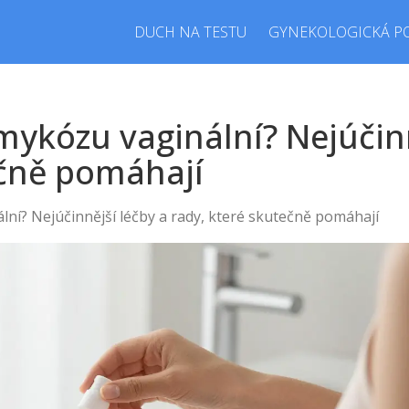
DUCH NA TESTU
GYNEKOLOGICKÁ P
 mykózu vaginální? Nejúčin
ečně pomáhají
lní? Nejúčinnější léčby a rady, které skutečně pomáhají