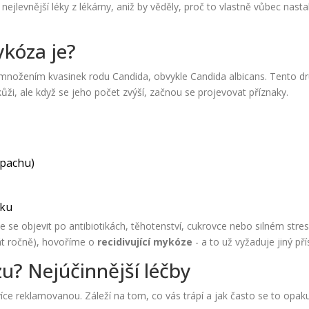
 nejlevnější léky z lékárny, aniž by věděly, proč to vlastně vůbec nasta
ykóza je?
množením kvasinek rodu Candida, obvykle Candida albicans
. Tento d
ůži, ale když se jeho počet zvýší, začnou se projevovat příznaky.
ápachu)
yku
e objevit po antibiotikách, těhotenství, cukrovce nebo silném stres
át ročně), hovoříme o
recidivující mykóze
- a to už vyžaduje jiný pří
zu? Nejúčinnější léčby
ce reklamovanou. Záleží na tom, co vás trápí a jak často se to opaku