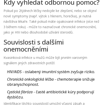
Kdy vyhledat odbornou pomoc?
Pokud po 2týdnech léčby nedojde ke zlepšení, nebo se objeví
nové symptomy (např. výtok s hlenem, horečka), je nutná
návštěva lékaře. Také pokud máte opakované infekce (více než
3 během roku) - může to naznačovat chronické onemocnění,
jako je HIV nebo dlouhodobé užívání steroidů.
Souvislosti s dalšími
onemocněními
Kvasinková infekce u mužů může být prvním varovným
signálem jiných zdravotních potíží:
HIV/AIDS
- oslabený imunitní systém zvyšuje riziko.
Chronická onkologická léčba
- chemoterapie snižuje
obranyschopnost.
Cystická fibróza
- časté antibiotické kúry podporují
dysbiózu.
Identifikace těchto souvislostí umožní včasný zásah a