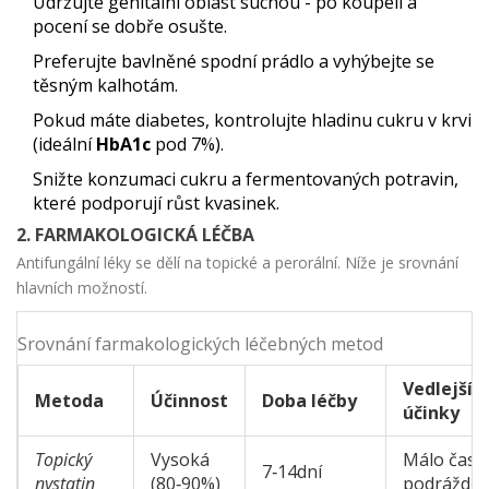
Udržujte genitální oblast suchou - po koupeli a
pocení se dobře osušte.
Preferujte bavlněné spodní prádlo a vyhýbejte se
těsným kalhotám.
Pokud máte diabetes, kontrolujte hladinu cukru v krvi
(ideální
HbA1c
pod 7%).
Snižte konzumaci cukru a fermentovaných potravin,
které podporují růst kvasinek.
2. FARMAKOLOGICKÁ LÉČBA
Antifungální léky se dělí na topické a perorální. Níže je srovnání
hlavních možností.
Srovnání farmakologických léčebných metod
Vedlejší
Metoda
Účinnost
Doba léčby
účinky
Topický
Vysoká
Málo čast
7‑14dní
nystatin
(80‑90%)
podrážděn