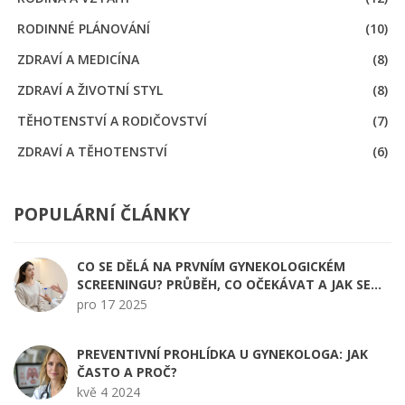
RODINNÉ PLÁNOVÁNÍ
(10)
ZDRAVÍ A MEDICÍNA
(8)
ZDRAVÍ A ŽIVOTNÍ STYL
(8)
TĚHOTENSTVÍ A RODIČOVSTVÍ
(7)
ZDRAVÍ A TĚHOTENSTVÍ
(6)
POPULÁRNÍ ČLÁNKY
CO SE DĚLÁ NA PRVNÍM GYNEKOLOGICKÉM
SCREENINGU? PRŮBĚH, CO OČEKÁVAT A JAK SE
PŘIPRAVIT
pro 17 2025
PREVENTIVNÍ PROHLÍDKA U GYNEKOLOGA: JAK
ČASTO A PROČ?
kvě 4 2024