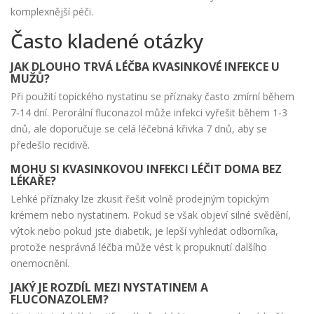
komplexnější péči.
Často kladené otázky
JAK DLOUHO TRVÁ LÉČBA KVASINKOVÉ INFEKCE U
MUŽŮ?
Při použití topického nystatinu se příznaky často zmírní během
7‑14 dní. Perorální fluconazol může infekci vyřešit během 1‑3
dnů, ale doporučuje se celá léčebná křivka 7 dnů, aby se
předešlo recidivě.
MOHU SI KVASINKOVOU INFEKCI LÉČIT DOMA BEZ
LÉKAŘE?
Lehké příznaky lze zkusit řešit volně prodejným topickým
krémem nebo nystatinem. Pokud se však objeví silné svědění,
výtok nebo pokud jste diabetik, je lepší vyhledat odborníka,
protože nesprávná léčba může vést k propuknutí dalšího
onemocnění.
JAKÝ JE ROZDÍL MEZI NYSTATINEM A
FLUCONAZOLEM?