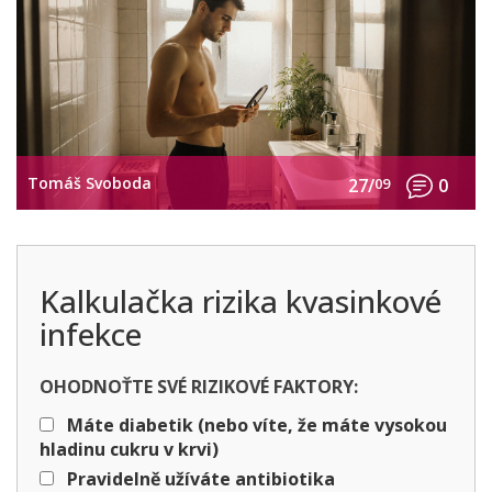
Tomáš Svoboda
27/
09
0
Kalkulačka rizika kvasinkové
infekce
OHODNOŤTE SVÉ RIZIKOVÉ FAKTORY:
Máte diabetik (nebo víte, že máte vysokou
hladinu cukru v krvi)
Pravidelně užíváte antibiotika