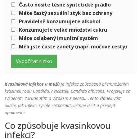
Často nosíte těsné syntetické prádlo
Máte častý sexuální styk bez ochrany
Pravidelně konzumujete alkohol
Konzumujete velké množství cukru
Máte oslabený imunitní systém
Měli jste časté záněty (např. močové cesty)
Vypočítat riziko
Kvasinková infekce u mužů
je
infekce způsobená přemnožením
kvasinek rodu Candida, nejčastěji
Candida albicans
. Projevuje se
svěděním, zarudnutím a výtokem z penisu. Tento článek vám
ukáže, jak infekci rychle rozpoznat, účinně léčit a předejít
opakování.
Co způsobuje kvasinkovou
infekci?