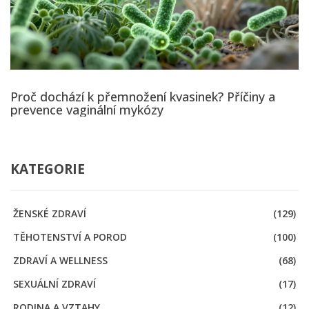
Proč dochází k přemnožení kvasinek? Příčiny a
prevence vaginální mykózy
KATEGORIE
ŽENSKÉ ZDRAVÍ
(129)
TĚHOTENSTVÍ A POROD
(100)
ZDRAVÍ A WELLNESS
(68)
SEXUÁLNÍ ZDRAVÍ
(17)
RODINA A VZTAHY
(12)