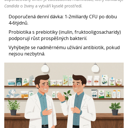
Candida
o živiny a vytváří kyselé prostředí.
Doporučená denní dávka: 1‑2miliardy CFU po dobu
4‑6týdnů.
Probiotika s prebiotiky (inulin, fruktooligosacharidy)
podporují růst prospěšných bakterií.
Vyhýbejte se nadměrnému užívání antibiotik, pokud
nejsou nezbytná.