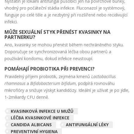
Nystatin je lokální antifungál působící jen na povrchové buňky,
vhodný pro počáteční stádia infekce. Fluconazol je systémový,
funguje po celé těle a je nezbytný při rozšířené nebo recidivující
infekci.
MŮŽE SEXUÁLNÍ STYK PŘENÉST KVASINKY NA
PARTNERKU?
Ano, kvasinky se mohou přenést během nechráněného styku.
Doporučuje se synchronizovaná léčba obou partnerů a
používání kondomu, dokud infekce neustoupí.
POMÁHAJÍ PROBIOTIKA PŘI PREVENCI?
Pravidelný příjem probiotik, zejména kmenů
Lactobacillus
rhamnosus
a
Bifidobacterium bifidum
, podpírá rovnováhu
mikroflóry a snižuje výskyt kandidózy. Ideální je užívat je po jídle,
1‑2miliardy CFU denně.
KVASINKOVÁ INFEKCE U MUŽŮ
LÉČBA KVASINKOVÉ INFEKCE
CANDIDA ALBICANS
ANTIFUNGÁLNÍ LÉKY
PREVENTIVNÍ HYGIENA