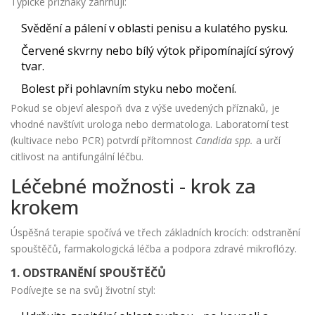
Typické příznaky zahrnují:
Svědění a pálení v oblasti penisu a kulatého pysku.
Červené skvrny nebo bílý výtok připomínající sýrový
tvar.
Bolest při pohlavním styku nebo močení.
Pokud se objeví alespoň dva z výše uvedených příznaků, je
vhodné navštívit urologa nebo dermatologa. Laboratorní test
(kultivace nebo PCR) potvrdí přítomnost
Candida spp.
a určí
citlivost na antifungální léčbu.
Léčebné možnosti - krok za
krokem
Úspěšná terapie spočívá ve třech základních krocích: odstranění
spouštěčů, farmakologická léčba a podpora zdravé mikroflózy.
1. ODSTRANĚNÍ SPOUŠTĚČŮ
Podívejte se na svůj životní styl: