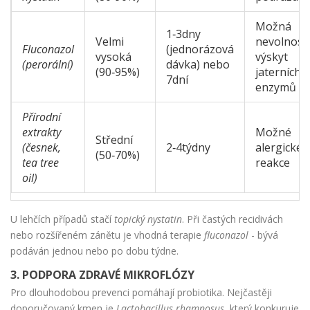
Možná
1‑3dny
Velmi
nevolnost,
Fluconazol
(jednorázová
vysoká
výskyt
(perorální)
dávka) nebo
(90‑95%)
jaterních
7dní
enzymů
Přírodní
extrakty
Možné
Střední
(česnek,
2‑4týdny
alergické
(50‑70%)
tea tree
reakce
oil)
U lehčích případů stačí
topický nystatin
. Při častých recidivách
nebo rozšířeném zánětu je vhodná terapie
fluconazol
- bývá
podáván jednou nebo po dobu týdne.
3. PODPORA ZDRAVÉ MIKROFLÓZY
Pro dlouhodobou prevenci pomáhají probiotika. Nejčastěji
doporučovaný kmen je
Lactobacillus rhamnosus
, který konkuruje