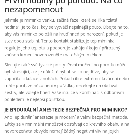
nezapomenout
Jakmile je miminko venku, začíná fáze, které se říká "zlatá
hodina". Je to čas, kdy se vytváží nejsilnější pouto. Dbejte na to,
aby vás miminko položili na hruď hned po narození, pokud je
stav obou stabilní. Tento kontakt stabilizuje tep miminka,
reguluje jeho teplotu a podporuje zahájení
kojení
přirozený
způsob krmení novorozeněte mateřským mlékem
.
Sledujte také své fyzické pocity. První močení po porodu může
být stresující, ale je důležité hýbat se co nejdříve, aby se
zapačila cirkulace v nohách. Pokud cítíte extrémní krvácení nebo
máte pocit, že něco není v pořádku, nečekejte na obchvat
sestry, ale volejte hned. Vaše intuice v kombinaci s odborným
pohledem je nejlepší pojistkou.
JE EPIDURÁLNÍ ANESTEZIE BEZPEČNÁ PRO MIMINKO?
Ano, epidurální anestezie je moderní a velmi bezpečná metoda.
Látky se v minimální množství dostávají do krevního oběhu a na
novorozeňata obvykle nemají žádný negativní vliv na jejich