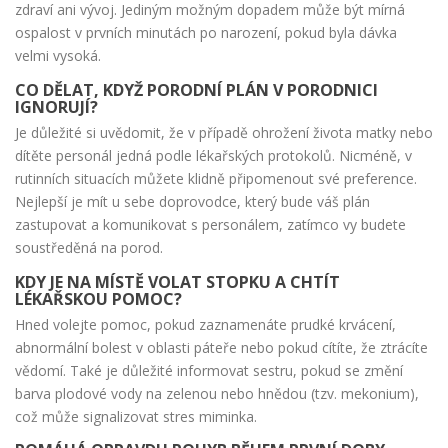
zdraví ani vývoj. Jediným možným dopadem může být mírná
ospalost v prvních minutách po narození, pokud byla dávka
velmi vysoká.
CO DĚLAT, KDYŽ PORODNÍ PLÁN V PORODNICI
IGNORUJÍ?
Je důležité si uvědomit, že v případě ohrožení života matky nebo
dítěte personál jedná podle lékařských protokolů. Nicméně, v
rutinních situacích můžete klidně připomenout své preference.
Nejlepší je mít u sebe doprovodce, který bude váš plán
zastupovat a komunikovat s personálem, zatímco vy budete
soustředěná na porod.
KDY JE NA MÍSTĚ VOLAT STOPKU A CHTÍT
LÉKAŘSKOU POMOC?
Hned volejte pomoc, pokud zaznamenáte prudké krvácení,
abnormální bolest v oblasti páteře nebo pokud cítíte, že ztrácíte
vědomí. Také je důležité informovat sestru, pokud se změní
barva plodové vody na zelenou nebo hnědou (tzv. mekonium),
což může signalizovat stres miminka.