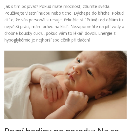
Jak s tím bojovat? Pokud máte možnost, ztlumte světla.
Používejte vlastní hudbu nebo ticho. Dýchejte do břicha. Pokud
cítíte, že vás personál stresuje, řekněte si: "Právě teď dělám tu
největší práci, mám právo na klid". Nezapomeňte na pití vody a
drobné kousky cukru, pokud vám to lékaři dovolí. Energie z
hypoglykémie je nejhorší společník při tlačení.
První hodiny po porodu: Na co