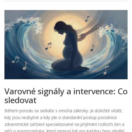
Varovné signály a intervence: Co
sledovat
Během porodu se setkáte s mnoha zákroky. Je důležité vědět,
kdy jsou nezbytné a kdy jde o standardní postup
porodnice
zdravotnické zařízení specializované na přijímání rodících žen a
péči o novorozeňata
, který nemusí být pro každou ženu ideální.