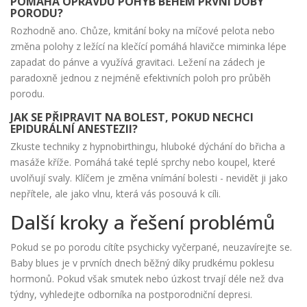
POMÁHÁ OPRAVDU POHYB BĚHEM PRVNÍ DOBY
PORODU?
Rozhodně ano. Chůze, kmitání boky na míčové pelota nebo
změna polohy z ležící na klečící pomáhá hlavičce miminka lépe
zapadat do pánve a využívá gravitaci. Ležení na zádech je
paradoxně jednou z nejméně efektivních poloh pro průběh
porodu.
JAK SE PŘIPRAVIT NA BOLEST, POKUD NECHCI
EPIDURÁLNÍ ANESTEZII?
Zkuste techniky z hypnobirthingu, hluboké dýchání do břicha a
masáže kříže. Pomáhá také teplé sprchy nebo koupel, které
uvolňují svaly. Klíčem je změna vnímání bolesti - nevidět ji jako
nepřítele, ale jako vlnu, která vás posouvá k cíli.
Další kroky a řešení problémů
Pokud se po porodu cítíte psychicky vyčerpané, neuzavírejte se.
Baby blues je v prvních dnech běžný díky prudkému poklesu
hormonů. Pokud však smutek nebo úzkost trvají déle než dva
týdny, vyhledejte odborníka na postporodniční depresi.