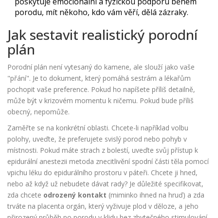
poskytuje emocionální a fyzickou podporu během
porodu
, mít někoho, kdo vám věří, dělá zázraky.
Jak sestavit realistický porodní
plán
Porodní plán není vytesaný do kamene, ale slouží jako vaše
"přání". Je to dokument, který pomáhá sestrám a lékařům
pochopit vaše preference. Pokud ho napíšete příliš detailně,
může být v krizovém momentu k ničemu. Pokud bude příliš
obecný, nepomůže.
Zaměřte se na konkrétní oblasti. Chcete-li například volbu
polohy, uveďte, že preferujete svislý porod nebo pohyb v
místnosti. Pokud máte strach z bolestí, uveďte svůj přístup k
epidurální anestezii
metoda znecitlivění spodní části těla pomocí
vpichu léku do epidurálního prostoru v páteři
. Chcete ji hned,
nebo až když už nebudete dávat rady? Je důležité specifikovat,
zda chcete
odrozený kontakt
(miminko ihned na hruď) a zda
trváte na
placenta
orgán, který vyživuje plod v děloze, a jeho
přirozený průběh po porodu
v klidu bez zbytečného stimulování