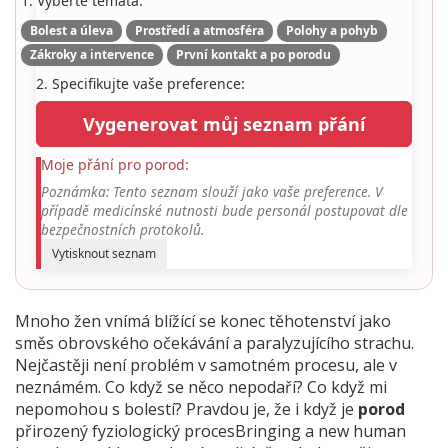
1. Vyberte témata:
Bolest a úleva
Prostředí a atmosféra
Polohy a pohyb
Zákroky a intervence
První kontakt a po porodu
2. Specifikujte vaše preference:
Vygenerovat můj seznam přání
Moje přání pro porod:
Poznámka: Tento seznam slouží jako vaše preference. V
případě medicínské nutnosti bude personál postupovat dle
bezpečnostních protokolů.
Vytisknout seznam
Mnoho žen vnímá blížící se konec těhotenství jako
směs obrovského očekávání a paralyzujícího strachu.
Nejčastěji není problém v samotném procesu, ale v
neznámém. Co když se něco nepodaří? Co když mi
nepomohou s bolestí? Pravdou je, že i když je
porod
přirozený fyziologický procesBringing a new human