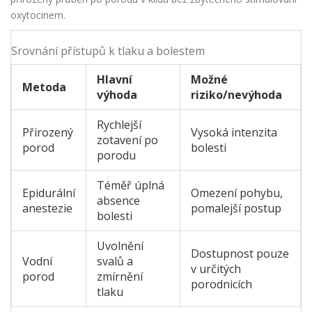
oxytocinem.
Srovnání přístupů k tlaku a bolestem
Hlavní
Možné
Metoda
výhoda
riziko/nevýhoda
Rychlejší
Přirozený
Vysoká intenzita
zotavení po
porod
bolesti
porodu
Téměř úplná
Epidurální
Omezení pohybu,
absence
anestezie
pomalejší postup
bolesti
Uvolnění
Dostupnost pouze
Vodní
svalů a
v určitých
porod
zmírnění
porodnicích
tlaku