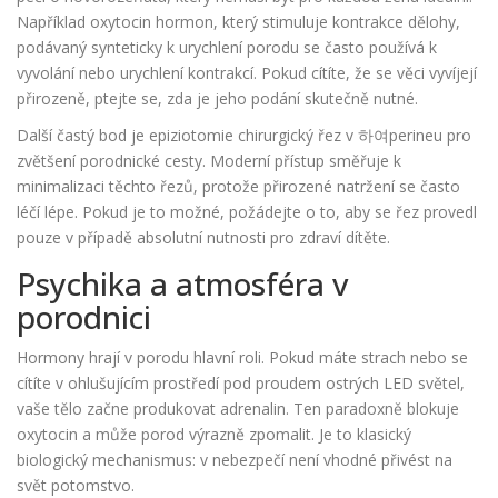
Například
oxytocin
hormon, který stimuluje kontrakce dělohy,
podávaný synteticky k urychlení porodu
se často používá k
vyvolání nebo urychlení kontrakcí. Pokud cítíte, že se věci vyvíjejí
přirozeně, ptejte se, zda je jeho podání skutečně nutné.
Další častý bod je
epiziotomie
chirurgický řez v 하여perineu pro
zvětšení porodnické cesty
. Moderní přístup směřuje k
minimalizaci těchto řezů, protože přirozené natržení se často
léčí lépe. Pokud je to možné, požádejte o to, aby se řez provedl
pouze v případě absolutní nutnosti pro zdraví dítěte.
Psychika a atmosféra v
porodnici
Hormony hrají v porodu hlavní roli. Pokud máte strach nebo se
cítíte v ohlušujícím prostředí pod proudem ostrých LED světel,
vaše tělo začne produkovat adrenalin. Ten paradoxně blokuje
oxytocin a může porod výrazně zpomalit. Je to klasický
biologický mechanismus: v nebezpečí není vhodné přivést na
svět potomstvo.