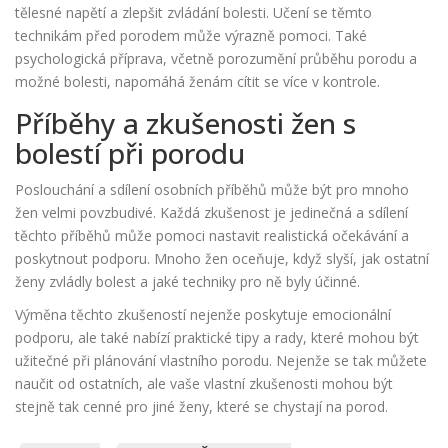
tělesné napětí a zlepšit zvládání bolesti. Učení se těmto
technikám před porodem může výrazně pomoci. Také
psychologická příprava, včetně porozumění průběhu porodu a
možné bolesti, napomáhá ženám cítit se více v kontrole.
Příběhy a zkušenosti žen s
bolestí při porodu
Poslouchání a sdílení osobních příběhů může být pro mnoho
žen velmi povzbudivé. Každá zkušenost je jedinečná a sdílení
těchto příběhů může pomoci nastavit realistická očekávání a
poskytnout podporu. Mnoho žen oceňuje, když slyší, jak ostatní
ženy zvládly bolest a jaké techniky pro ně byly účinné.
Výměna těchto zkušeností nejenže poskytuje emocionální
podporu, ale také nabízí praktické tipy a rady, které mohou být
užitečné při plánování vlastního porodu. Nejenže se tak můžete
naučit od ostatních, ale vaše vlastní zkušenosti mohou být
stejně tak cenné pro jiné ženy, které se chystají na porod.