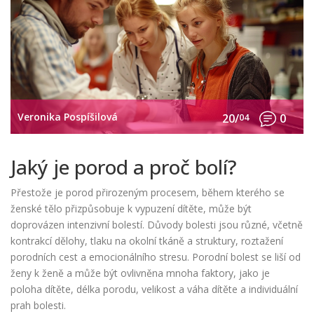
Veronika Pospíšilová
20/
04
0
Jaký je porod a proč bolí?
Přestože je porod přirozeným procesem, během kterého se
ženské tělo přizpůsobuje k vypuzení dítěte, může být
doprovázen intenzivní bolestí. Důvody bolesti jsou různé, včetně
kontrakcí dělohy, tlaku na okolní tkáně a struktury, roztažení
porodních cest a emocionálního stresu. Porodní bolest se liší od
ženy k ženě a může být ovlivněna mnoha faktory, jako je
poloha dítěte, délka porodu, velikost a váha dítěte a individuální
prah bolesti.