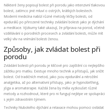
Některé ženy popisují bolest při porodu jako intenzivní tlakovou
bolest, zatímco jiné mluví o ostrých, krátkých bolestech.
Moderní medicína nabízí různé metody léčby bolesti, od
epidurálů po přirozené techniky zvládání bolesti jako je dýchání
a meditace. Výzkumy také ukazují, že příprava na porod, včetně
vzdělávání o porodních procesech a zvládání bolesti, může mít
velký vliv na vnímání bolesti ženou.
Způsoby, jak zvládat bolest při
porodu
Zvládání bolesti při porodu je klíčové pro zajištění co nejlepšího
zážitku pro matku. Existuje mnoho technik a přístupů, jak snížit
bolest. Od tradičních metod, jako jsou epidurální a nitrožilní
analgetika, až po alternativní přístupy, jako je hypnobirthing,
jóga a aromaterapie. Každá žena by měla vyzkoušet různé
metody a rozhodnout, které pro ni fungují nejlépe ve spolupráci
s jejím zdravotním týmem.
Techniky hlubokého dýchání a relaxace mohou pomoci ovládat