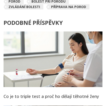
POROD
BOLEST PŘI PORODU
ZVLÁDÁNÍ BOLESTI
PŘÍPRAVA NA POROD
PODOBNÉ PŘÍSPĚVKY
Co je to triple test a proč ho dělají těhotné ženy