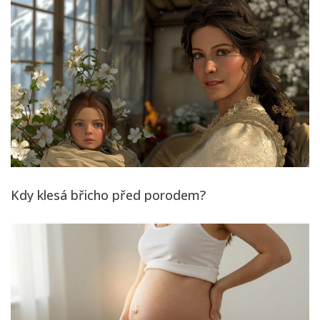
Kdy klesá břicho před porodem?