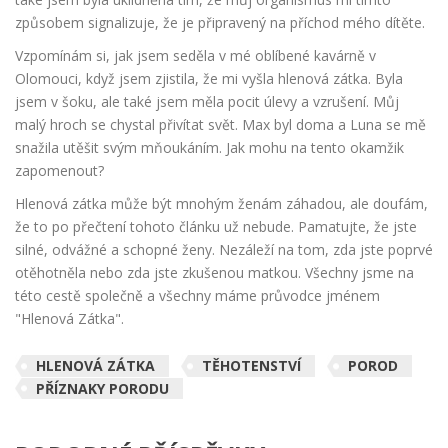
způsobem signalizuje, že je připravený na příchod mého dítěte.
Vzpomínám si, jak jsem seděla v mé oblíbené kavárně v
Olomouci, když jsem zjistila, že mi vyšla hlenová zátka. Byla
jsem v šoku, ale také jsem měla pocit úlevy a vzrušení. Můj
malý hroch se chystal přivítat svět. Max byl doma a Luna se mě
snažila utěšit svým mňoukáním. Jak mohu na tento okamžik
zapomenout?
Hlenová zátka může být mnohým ženám záhadou, ale doufám,
že to po přečtení tohoto článku už nebude. Pamatujte, že jste
silné, odvážné a schopné ženy. Nezáleží na tom, zda jste poprvé
otěhotněla nebo zda jste zkušenou matkou. Všechny jsme na
této cestě společně a všechny máme průvodce jménem
"Hlenová Zátka".
HLENOVÁ ZÁTKA
TĚHOTENSTVÍ
POROD
PŘÍZNAKY PORODU