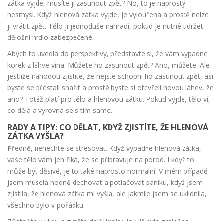
zátka vyjde, musíte ji zasunout zpět? No, to je naprostý
nesmysl. Když hlenová zátka vyjde, je vyloučena a prostě nelze
ji vrátit zpět. Tělo ji jednoduše nahradí, pokud je nutné udržet
děložní hrdlo zabezpečené.
Abych to uvedla do perspektivy, představte si, že vám vypadne
korek z láhve vína. Můžete ho zasunout zpět? Ano, můžete. Ale
jestliže náhodou zjistíte, že nejste schopni ho zasunout zpět, asi
byste se přestali snažit a prostě byste si otevřeli novou láhev, že
ano? Totéž platí pro tělo a hlenovou zátku. Pokud vyjde, tělo ví,
co dělá a vyrovná se s tím samo.
RADY A TIPY: CO DĚLAT, KDYŽ ZJISTÍTE, ŽE HLENOVÁ
ZÁTKA VYŠLA?
Předně, nenechte se stresovat. Když vypadne hlenová zátka,
vaše tělo vám jen říká, že se připravuje na porod. I když to
může být děsivé, je to také naprosto normální. V mém případě
jsem musela hodně dechovat a potlačovat paniku, když jsem
zjistila, že hlenová zátka mi vyšla, ale jakmile jsem se uklidnila,
všechno bylo v pořádku.