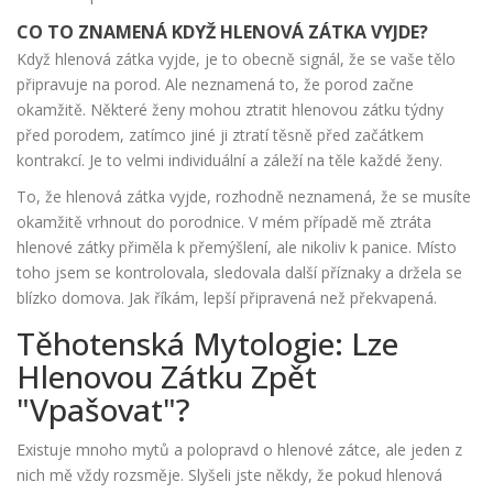
CO TO ZNAMENÁ KDYŽ HLENOVÁ ZÁTKA VYJDE?
Když hlenová zátka vyjde, je to obecně signál, že se vaše tělo
připravuje na porod. Ale neznamená to, že porod začne
okamžitě. Některé ženy mohou ztratit hlenovou zátku týdny
před porodem, zatímco jiné ji ztratí těsně před začátkem
kontrakcí. Je to velmi individuální a záleží na těle každé ženy.
To, že hlenová zátka vyjde, rozhodně neznamená, že se musíte
okamžitě vrhnout do porodnice. V mém případě mě ztráta
hlenové zátky přiměla k přemýšlení, ale nikoliv k panice. Místo
toho jsem se kontrolovala, sledovala další příznaky a držela se
blízko domova. Jak říkám, lepší připravená než překvapená.
Těhotenská Mytologie: Lze
Hlenovou Zátku Zpět
"Vpašovat"?
Existuje mnoho mytů a polopravd o hlenové zátce, ale jeden z
nich mě vždy rozsměje. Slyšeli jste někdy, že pokud hlenová