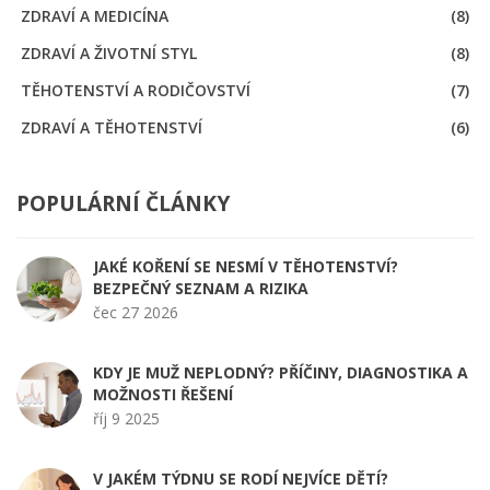
ZDRAVÍ A MEDICÍNA
(8)
ZDRAVÍ A ŽIVOTNÍ STYL
(8)
TĚHOTENSTVÍ A RODIČOVSTVÍ
(7)
ZDRAVÍ A TĚHOTENSTVÍ
(6)
POPULÁRNÍ ČLÁNKY
JAKÉ KOŘENÍ SE NESMÍ V TĚHOTENSTVÍ?
BEZPEČNÝ SEZNAM A RIZIKA
čec 27 2026
KDY JE MUŽ NEPLODNÝ? PŘÍČINY, DIAGNOSTIKA A
MOŽNOSTI ŘEŠENÍ
říj 9 2025
V JAKÉM TÝDNU SE RODÍ NEJVÍCE DĚTÍ?