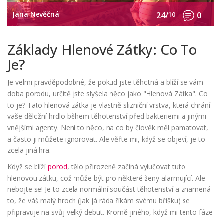
Jana Nevěčná
24/
10
0
Základy Hlenové Zátky: Co To
Je?
Je velmi pravděpodobné, že pokud jste těhotná a blíží se vám
doba porodu, určitě jste slyšela něco jako "Hlenová Zátka". Co
to je? Tato hlenová zátka je vlastně slizniční vrstva, která chrání
vaše děložní hrdlo během těhotenství před bakteriemi a jinými
vnějšími agenty. Není to něco, na co by člověk měl pamatovat,
a často ji můžete ignorovat. Ale věřte mi, když se objeví, je to
zcela jiná hra.
Když se blíží
porod
, tělo přirozeně začíná vylučovat tuto
hlenovou zátku, což může být pro některé ženy alarmující. Ale
nebojte se! Je to zcela normální součást těhotenství a znamená
to, že váš malý hroch (jak já ráda říkám svému bříšku) se
připravuje na svůj velký debut. Kromě jiného, když mi tento fáze