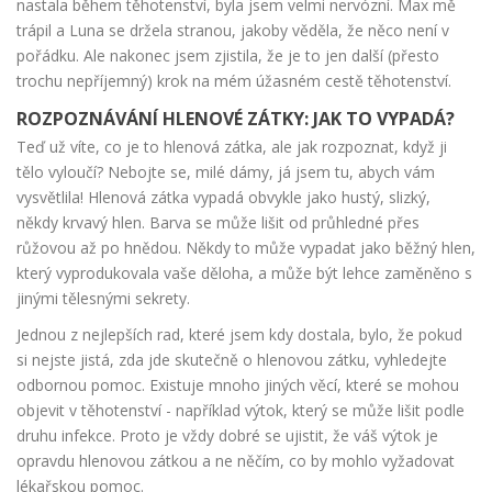
nastala během těhotenství, byla jsem velmi nervózní. Max mě
trápil a Luna se držela stranou, jakoby věděla, že něco není v
pořádku. Ale nakonec jsem zjistila, že je to jen další (přesto
trochu nepříjemný) krok na mém úžasném cestě těhotenství.
ROZPOZNÁVÁNÍ HLENOVÉ ZÁTKY: JAK TO VYPADÁ?
Teď už víte, co je to hlenová zátka, ale jak rozpoznat, když ji
tělo vyloučí? Nebojte se, milé dámy, já jsem tu, abych vám
vysvětlila! Hlenová zátka vypadá obvykle jako hustý, slizký,
někdy krvavý hlen. Barva se může lišit od průhledné přes
růžovou až po hnědou. Někdy to může vypadat jako běžný hlen,
který vyprodukovala vaše děloha, a může být lehce zaměněno s
jinými tělesnými sekrety.
Jednou z nejlepších rad, které jsem kdy dostala, bylo, že pokud
si nejste jistá, zda jde skutečně o hlenovou zátku, vyhledejte
odbornou pomoc. Existuje mnoho jiných věcí, které se mohou
objevit v těhotenství - například výtok, který se může lišit podle
druhu infekce. Proto je vždy dobré se ujistit, že váš výtok je
opravdu hlenovou zátkou a ne něčím, co by mohlo vyžadovat
lékařskou pomoc.