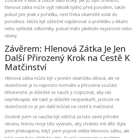
Zůstaňte v klidu a zvažte další kroky. Jak již bylo zmíněno,
hlenová zátka může vyjít několik týdnů před porodem, takže
pokud jste jinak v pořádku, není třeba okamžitě volat do
porodnice. Může být užitečné naplánovat si prohlídku u lékaře
nebo vyhledat odborníky, pokud máte jakékoliv nejasnosti nebo
obavy.
Závěrem: Hlenová Zátka Je Jen
Další Přirozený Krok na Cestě K
Matčinství
Hlenová zátka může být v prvním okamžiku děsivá, ale ve
skutečnosti je to naprosto normální a přirozená součást
těhotenství. Je důležité se naučit ji rozpoznat, aby vás
nepřekvapila. Ale také je důležité nezpanikařit, protože ve
skutečnosti to je jen další krůček na cestě k matčinství.
Osobně jsem se naučila být vděčná za tuto zavní přírodní
obranu, kterou moje tělo vyvinulo, aby chránilo mé dítě. Byla
jsem překvapena, když jsem poprvé viděla hlenovou zátku, ale
také jsem byla uklidněna tím, že můj organismus mi tímto