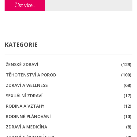
pomůže lépe se s tím vyrovnat a zvládnout to s grácií.
Číst více...
KATEGORIE
ŽENSKÉ ZDRAVÍ
(129)
TĚHOTENSTVÍ A POROD
(100)
ZDRAVÍ A WELLNESS
(68)
SEXUÁLNÍ ZDRAVÍ
(17)
RODINA A VZTAHY
(12)
RODINNÉ PLÁNOVÁNÍ
(10)
ZDRAVÍ A MEDICÍNA
(8)