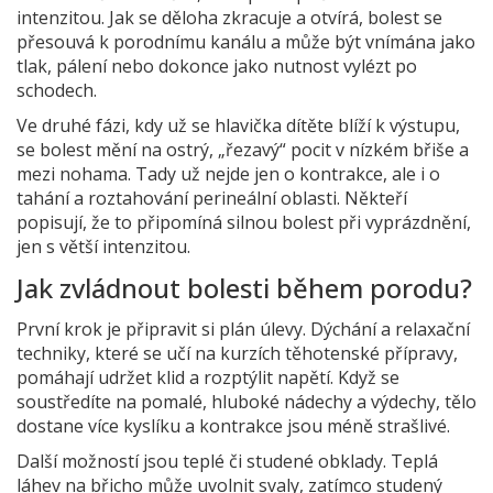
intenzitou. Jak se děloha zkracuje a otvírá, bolest se
přesouvá k porodnímu kanálu a může být vnímána jako
tlak, pálení nebo dokonce jako nutnost vylézt po
schodech.
Ve druhé fázi, kdy už se hlavička dítěte blíží k výstupu,
se bolest mění na ostrý, „řezavý“ pocit v nízkém břiše a
mezi nohama. Tady už nejde jen o kontrakce, ale i o
tahání a roztahování perineální oblasti. Někteří
popisují, že to připomíná silnou bolest při vyprázdnění,
jen s větší intenzitou.
Jak zvládnout bolesti během porodu?
První krok je připravit si plán úlevy. Dýchání a relaxační
techniky, které se učí na kurzích těhotenské přípravy,
pomáhají udržet klid a rozptýlit napětí. Když se
soustředíte na pomalé, hluboké nádechy a výdechy, tělo
dostane více kyslíku a kontrakce jsou méně strašlivé.
Další možností jsou teplé či studené obklady. Teplá
láhev na břicho může uvolnit svaly, zatímco studený