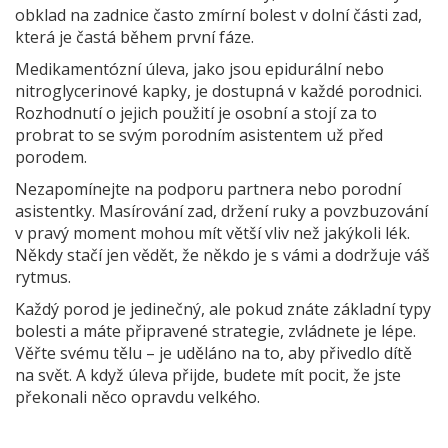
obklad na zadnice často zmírní bolest v dolní části zad,
která je častá během první fáze.
Medikamentózní úleva, jako jsou epidurální nebo
nitroglycerinové kapky, je dostupná v každé porodnici.
Rozhodnutí o jejich použití je osobní a stojí za to
probrat to se svým porodním asistentem už před
porodem.
Nezapomínejte na podporu partnera nebo porodní
asistentky. Masírování zad, držení ruky a povzbuzování
v pravý moment mohou mít větší vliv než jakýkoli lék.
Někdy stačí jen vědět, že někdo je s vámi a dodržuje váš
rytmus.
Každý porod je jedinečný, ale pokud znáte základní typy
bolesti a máte připravené strategie, zvládnete je lépe.
Věřte svému tělu – je uděláno na to, aby přivedlo dítě
na svět. A když úleva přijde, budete mít pocit, že jste
překonali něco opravdu velkého.