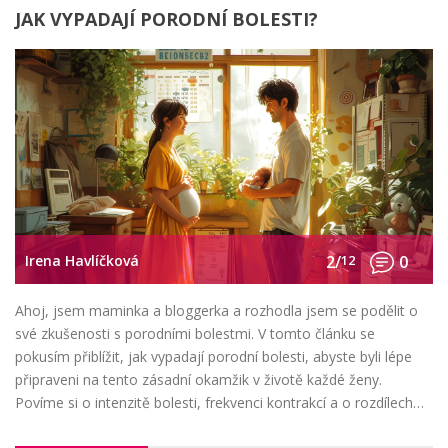
JAK VYPADAJÍ PORODNÍ BOLESTI?
Irena Havlíčková
2/
12
0
Ahoj, jsem maminka a bloggerka a rozhodla jsem se podělit o
své zkušenosti s porodními bolestmi. V tomto článku se
pokusím přiblížit, jak vypadají porodní bolesti, abyste byli lépe
připraveni na tento zásadní okamžik v životě každé ženy.
Povíme si o intenzitě bolesti, frekvenci kontrakcí a o rozdílech
mezi jednotlivými ženami. Doufám, že tento článek vám