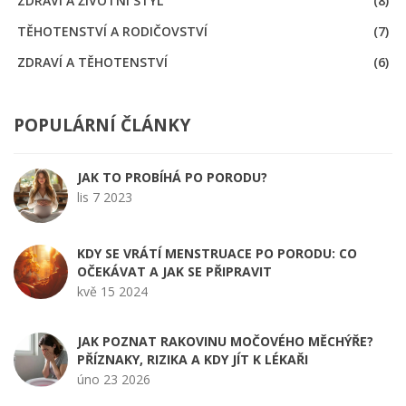
ZDRAVÍ A ŽIVOTNÍ STYL
(8)
TĚHOTENSTVÍ A RODIČOVSTVÍ
(7)
ZDRAVÍ A TĚHOTENSTVÍ
(6)
POPULÁRNÍ ČLÁNKY
JAK TO PROBÍHÁ PO PORODU?
lis 7 2023
KDY SE VRÁTÍ MENSTRUACE PO PORODU: CO
OČEKÁVAT A JAK SE PŘIPRAVIT
kvě 15 2024
JAK POZNAT RAKOVINU MOČOVÉHO MĚCHÝŘE?
PŘÍZNAKY, RIZIKA A KDY JÍT K LÉKAŘI
úno 23 2026