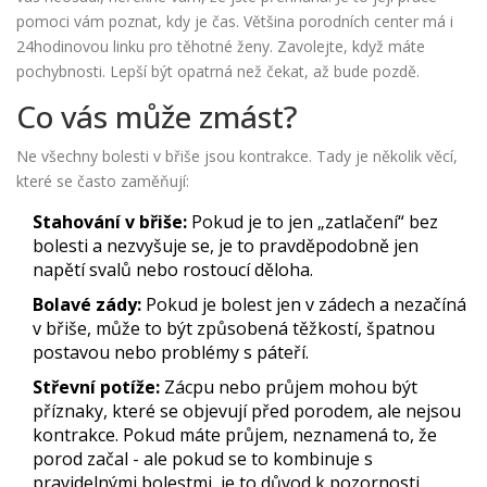
pomoci vám poznat, kdy je čas. Většina porodních center má i
24hodinovou linku pro těhotné ženy. Zavolejte, když máte
pochybnosti. Lepší být opatrná než čekat, až bude pozdě.
Co vás může zmást?
Ne všechny bolesti v břiše jsou kontrakce. Tady je několik věcí,
které se často zaměňují:
Stahování v břiše:
Pokud je to jen „zatlačení“ bez
bolesti a nezvyšuje se, je to pravděpodobně jen
napětí svalů nebo rostoucí děloha.
Bolavé zády:
Pokud je bolest jen v zádech a nezačíná
v břiše, může to být způsobená těžkostí, špatnou
postavou nebo problémy s páteří.
Střevní potíže:
Zácpu nebo průjem mohou být
příznaky, které se objevují před porodem, ale nejsou
kontrakce. Pokud máte průjem, neznamená to, že
porod začal - ale pokud se to kombinuje s
pravidelnými bolestmi, je to důvod k pozornosti.