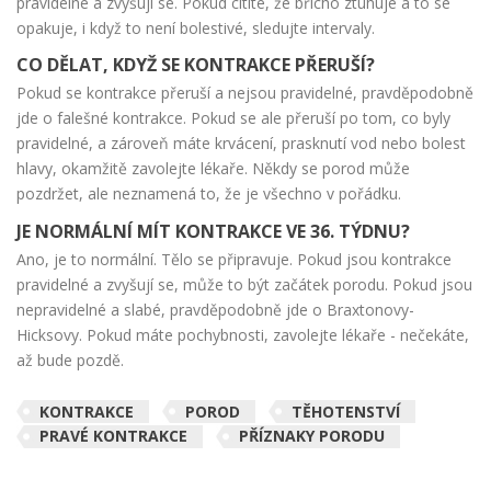
pravidelné a zvyšují se. Pokud cítíte, že břicho ztuhuje a to se
opakuje, i když to není bolestivé, sledujte intervaly.
CO DĚLAT, KDYŽ SE KONTRAKCE PŘERUŠÍ?
Pokud se kontrakce přeruší a nejsou pravidelné, pravděpodobně
jde o falešné kontrakce. Pokud se ale přeruší po tom, co byly
pravidelné, a zároveň máte krvácení, prasknutí vod nebo bolest
hlavy, okamžitě zavolejte lékaře. Někdy se porod může
pozdržet, ale neznamená to, že je všechno v pořádku.
JE NORMÁLNÍ MÍT KONTRAKCE VE 36. TÝDNU?
Ano, je to normální. Tělo se připravuje. Pokud jsou kontrakce
pravidelné a zvyšují se, může to být začátek porodu. Pokud jsou
nepravidelné a slabé, pravděpodobně jde o Braxtonovy-
Hicksovy. Pokud máte pochybnosti, zavolejte lékaře - nečekáte,
až bude pozdě.
KONTRAKCE
POROD
TĚHOTENSTVÍ
PRAVÉ KONTRAKCE
PŘÍZNAKY PORODU