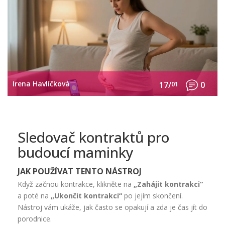
Irena Havlíčková
17/
01
0
Sledovač kontraktů pro
budoucí maminky
JAK POUŽÍVAT TENTO NÁSTROJ
Když začnou kontrakce, klikněte na
„Zahájit kontrakci“
a poté na
„Ukončit kontrakci“
po jejím skončení.
Nástroj vám ukáže, jak často se opakují a zda je čas jít do
porodnice.