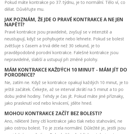
Pokud máte kontrakce po 37. týdnu, je to normální. Tělo ví, co
dělat. Důvěřujte mu.
JAK POZNÁM, ŽE JDE O PRAVÉ KONTRAKCE A NE JEN
NAPĚTÍ?
Pravé kontrakce jsou pravidelné, zvyšují se v intenzitě a
neustupují, když se pohybujete nebo lehnete. Pokud se bolest
zvětšuje s časem a trvá déle než 30 sekund, je to
pravděpodobně porodní kontrakce. Falešné kontrakce jsou
nepravidelné, slabší a ustupují při změně polohy.
MÁM KONTRAKCE KAŽDÝCH 10 MINUT - MÁM JÍT DO
PORODNICE?
Ne, zatím ne. Když se kontrakce opakují každých 10 minut, je to
ještě začátek. Čekejte, až se interval zkrátí na 5 minut a to po
dobu jedné hodiny. Tehdy je čas jít. Pokud máte jiné příznaky,
jako prasknutí vod nebo krvácení, jděte hned.
MOHOU KONTRAKCE ZAČÍT BEZ BOLESTI?
Ano, některé ženy cítí kontrakce jako tlak nebo stahování, ne
jako ostrou bolest. To je zcela normální. Důležité je, jestli jsou