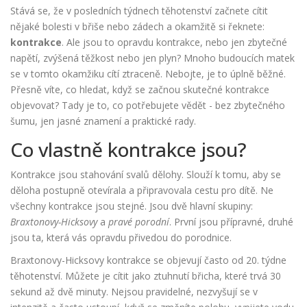
Stává se, že v posledních týdnech těhotenství začnete cítit
nějaké bolesti v břiše nebo zádech a okamžitě si řeknete:
kontrakce
. Ale jsou to opravdu kontrakce, nebo jen zbytečné
napětí, zvýšená těžkost nebo jen plyn? Mnoho budoucích matek
se v tomto okamžiku cítí ztraceně. Nebojte, je to úplně běžné.
Přesně víte, co hledat, když se začnou skutečné kontrakce
objevovat? Tady je to, co potřebujete vědět - bez zbytečného
šumu, jen jasné znamení a praktické rady.
Co vlastně kontrakce jsou?
Kontrakce jsou stahování svalů dělohy. Slouží k tomu, aby se
děloha postupně otevírala a připravovala cestu pro dítě. Ne
všechny kontrakce jsou stejné. Jsou dvě hlavní skupiny:
Braxtonovy-Hicksovy
a
pravé porodní
. První jsou přípravné, druhé
jsou ta, která vás opravdu přivedou do porodnice.
Braxtonovy-Hicksovy kontrakce se objevují často od 20. týdne
těhotenství. Můžete je cítit jako ztuhnutí břicha, které trvá 30
sekund až dvě minuty. Nejsou pravidelné, nezvyšují se v