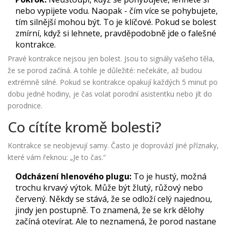
nebo vypijete vodu. Naopak - čím více se pohybujete,
tím silnější mohou být. To je klíčové. Pokud se bolest
zmírní, když si lehnete, pravděpodobně jde o falešné
kontrakce.
Pravé kontrakce nejsou jen bolest. Jsou to signály vašeho těla,
že se porod začíná. A tohle je důležité: nečekáte, až budou
extrémně silné. Pokud se kontrakce opakují každých 5 minut po
dobu jedné hodiny, je čas volat porodní asistentku nebo jít do
porodnice.
Co cítíte kromě bolesti?
Kontrakce se neobjevují samy. Často je doprovází jiné příznaky,
které vám řeknou: „Je to čas.“
Odcházení hlenového plugu:
To je hustý, možná
trochu krvavý výtok. Může být žlutý, růžový nebo
červený. Někdy se stává, že se odloží celý najednou,
jindy jen postupně. To znamená, že se krk dělohy
začíná otevírat. Ale to neznamená, že porod nastane