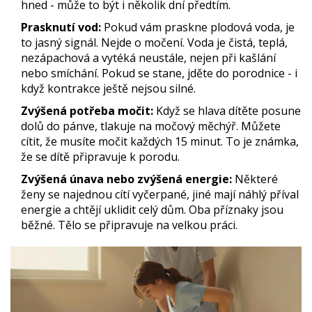
hned - může to být i několik dní předtím.
Prasknutí vod:
Pokud vám praskne plodová voda, je
to jasný signál. Nejde o močení. Voda je čistá, teplá,
nezápachová a vytéká neustále, nejen při kašlání
nebo smíchání. Pokud se stane, jděte do porodnice - i
když kontrakce ještě nejsou silné.
Zvýšená potřeba močit:
Když se hlava dítěte posune
dolů do pánve, tlakuje na močový měchýř. Můžete
cítit, že musíte močit každých 15 minut. To je známka,
že se dítě připravuje k porodu.
Zvýšená únava nebo zvýšená energie:
Některé
ženy se najednou cítí vyčerpané, jiné mají náhlý příval
energie a chtějí uklidit celý dům. Oba příznaky jsou
běžné. Tělo se připravuje na velkou práci.