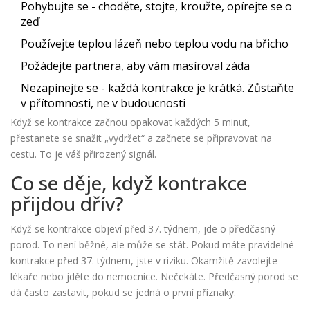
Pohybujte se - choděte, stojte, kroužte, opírejte se o
zeď
Používejte teplou lázeň nebo teplou vodu na břicho
Požádejte partnera, aby vám masíroval záda
Nezapínejte se - každá kontrakce je krátká. Zůstaňte
v přítomnosti, ne v budoucnosti
Když se kontrakce začnou opakovat každých 5 minut,
přestanete se snažit „vydržet“ a začnete se připravovat na
cestu. To je váš přirozený signál.
Co se děje, když kontrakce
přijdou dřív?
Když se kontrakce objeví před 37. týdnem, jde o předčasný
porod. To není běžné, ale může se stát. Pokud máte pravidelné
kontrakce před 37. týdnem, jste v riziku. Okamžitě zavolejte
lékaře nebo jděte do nemocnice. Nečekáte. Předčasný porod se
dá často zastavit, pokud se jedná o první příznaky.