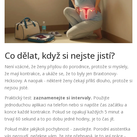
Co dělat, když si nejste jistí?
Není vzácné, že ženy přijdou do porodnice, protože si myslely,
že mají kontrakce, a ukáže se, že to byly jen Braxtonovy-
Hicksovy. A naopak - některé ženy čekají příliš dlouho, protože si
nejsou jisté.
Praktický test:
zaznamenejte si intervaly.
Použijte
jednoduchou aplikaci na telefon nebo si napište čas začátku a
konce každé kontrakce. Pokud se opakují každých 5 minut a
trvají 60 sekund a to po dobu jedné hodiny, je to čas jít.
Pokud máte jakýkoli pochybnost - zavolejte. Porodní asistentka
vás neosudí, neřekne vám, že jste přehnaná. Je to její práce -