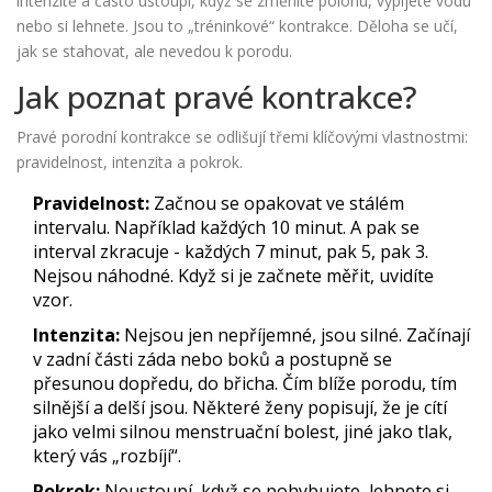
intenzitě a často ustoupí, když se změníte polohu, vypijete vodu
nebo si lehnete. Jsou to „tréninkové“ kontrakce. Děloha se učí,
jak se stahovat, ale nevedou k porodu.
Jak poznat pravé kontrakce?
Pravé porodní kontrakce se odlišují třemi klíčovými vlastnostmi:
pravidelnost, intenzita a pokrok.
Pravidelnost:
Začnou se opakovat ve stálém
intervalu. Například každých 10 minut. A pak se
interval zkracuje - každých 7 minut, pak 5, pak 3.
Nejsou náhodné. Když si je začnete měřit, uvidíte
vzor.
Intenzita:
Nejsou jen nepříjemné, jsou silné. Začínají
v zadní části záda nebo boků a postupně se
přesunou dopředu, do břicha. Čím blíže porodu, tím
silnější a delší jsou. Některé ženy popisují, že je cítí
jako velmi silnou menstruační bolest, jiné jako tlak,
který vás „rozbíjí“.
Pokrok:
Neustoupí, když se pohybujete, lehnete si