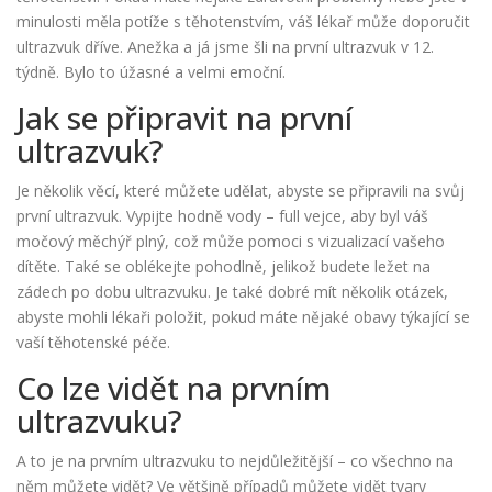
minulosti měla potíže s těhotenstvím, váš lékař může doporučit
ultrazvuk dříve. Anežka a já jsme šli na první ultrazvuk v 12.
týdně. Bylo to úžasné a velmi emoční.
Jak se připravit na první
ultrazvuk?
Je několik věcí, které můžete udělat, abyste se připravili na svůj
první ultrazvuk. Vypijte hodně vody – full vejce, aby byl váš
močový měchýř plný, což může pomoci s vizualizací vašeho
dítěte. Také se oblékejte pohodlně, jelikož budete ležet na
zádech po dobu ultrazvuku. Je také dobré mít několik otázek,
abyste mohli lékaři položit, pokud máte nějaké obavy týkající se
vaší těhotenské péče.
Co lze vidět na prvním
ultrazvuku?
A to je na prvním ultrazvuku to nejdůležitější – co všechno na
něm můžete vidět? Ve většině případů můžete vidět tvary