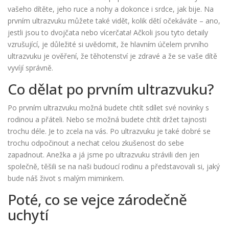
vašeho dítěte, jeho ruce a nohy a dokonce i srdce, jak bije. Na
prvním ultrazvuku můžete také vidět, kolik dětí očekáváte – ano,
jestli jsou to dvojčata nebo vícerčata! Ačkoli jsou tyto detaily
vzrušující, je důležité si uvědomit, že hlavním účelem prvního
ultrazvuku je ověření, že těhotenství je zdravé a že se vaše dítě
vyvíjí správně.
Co dělat po prvním ultrazvuku?
Po prvním ultrazvuku možná budete chtít sdílet své novinky s
rodinou a přáteli. Nebo se možná budete chtít držet tajnosti
trochu déle. Je to zcela na vás. Po ultrazvuku je také dobré se
trochu odpočinout a nechat celou zkušenost do sebe
zapadnout. Anežka a já jsme po ultrazvuku strávili den jen
společně, těšili se na naši budoucí rodinu a představovali si, jaký
bude náš život s malým miminkem.
Poté, co se vejce zárodečně
uchytí