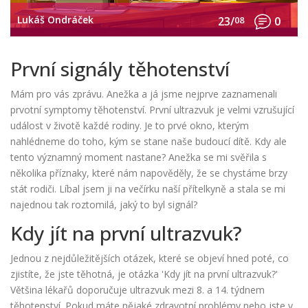
Lukáš Ondráček
23/
08
0
První signály těhotenství
Mám pro vás zprávu. Anežka a já jsme nejprve zaznamenali
prvotní symptomy těhotenství. První ultrazvuk je velmi vzrušující
událost v životě každé rodiny. Je to prvé okno, kterým
nahlédneme do toho, kým se stane naše budoucí dítě. Kdy ale
tento významný moment nastane? Anežka se mi svěřila s
několika příznaky, které nám napověděly, že se chystáme brzy
stát rodiči. Líbal jsem ji na večírku naší přítelkyně a stala se mi
najednou tak roztomilá, jaký to byl signál?
Kdy jít na první ultrazvuk?
Jednou z nejdůležitějších otázek, které se objeví hned poté, co
zjistíte, že jste těhotná, je otázka 'Kdy jít na první ultrazvuk?'
Většina lékařů doporučuje ultrazvuk mezi 8. a 14. týdnem
těhotenství. Pokud máte nějaké zdravotní problémy nebo jste v