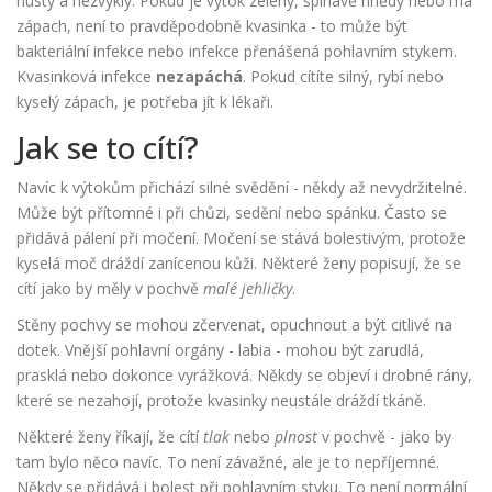
hustý a nezvyklý. Pokud je výtok zelený, špinavě hnědý nebo má
zápach, není to pravděpodobně kvasinka - to může být
bakteriální infekce nebo infekce přenášená pohlavním stykem.
Kvasinková infekce
nezapáchá
. Pokud cítíte silný, rybí nebo
kyselý zápach, je potřeba jít k lékaři.
Jak se to cítí?
Navíc k výtokům přichází silné svědění - někdy až nevydržitelné.
Může být přítomné i při chůzi, sedění nebo spánku. Často se
přidává pálení při močení. Močení se stává bolestivým, protože
kyselá moč dráždí zanícenou kůži. Některé ženy popisují, že se
cítí jako by měly v pochvě
malé jehličky
.
Stěny pochvy se mohou zčervenat, opuchnout a být citlivé na
dotek. Vnější pohlavní orgány - labia - mohou být zarudlá,
prasklá nebo dokonce vyrážková. Někdy se objeví i drobné rány,
které se nezahojí, protože kvasinky neustále dráždí tkáně.
Některé ženy říkají, že cítí
tlak
nebo
plnost
v pochvě - jako by
tam bylo něco navíc. To není závažné, ale je to nepříjemné.
Někdy se přidává i bolest při pohlavním styku. To není normální