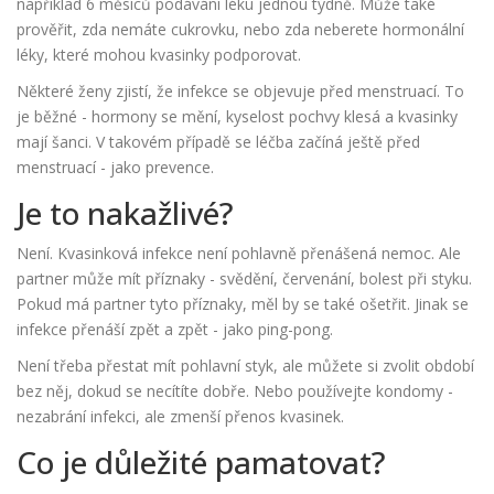
například 6 měsíců podávání léku jednou týdně. Může také
prověřit, zda nemáte cukrovku, nebo zda neberete hormonální
léky, které mohou kvasinky podporovat.
Některé ženy zjistí, že infekce se objevuje před menstruací. To
je běžné - hormony se mění, kyselost pochvy klesá a kvasinky
mají šanci. V takovém případě se léčba začíná ještě před
menstruací - jako prevence.
Je to nakažlivé?
Není. Kvasinková infekce není pohlavně přenášená nemoc. Ale
partner může mít příznaky - svědění, červenání, bolest při styku.
Pokud má partner tyto příznaky, měl by se také ošetřit. Jinak se
infekce přenáší zpět a zpět - jako ping-pong.
Není třeba přestat mít pohlavní styk, ale můžete si zvolit období
bez něj, dokud se necítíte dobře. Nebo používejte kondomy -
nezabrání infekci, ale zmenší přenos kvasinek.
Co je důležité pamatovat?