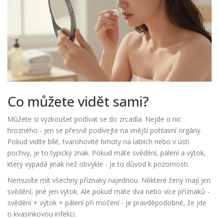
Co můžete vidět sami?
Můžete si vyzkoušet podívat se do zrcadla. Nejde o nic
hrozného - jen se přesně podívejte na vnější pohlavní orgány.
Pokud vidíte bílé, tvarohovité hmoty na labiích nebo v ústí
pochvy, je to typický znak. Pokud máte svědění, pálení a výtok,
který vypadá jinak než obvykle - je to důvod k pozornosti.
Nemusíte mít všechny příznaky najednou. Některé ženy mají jen
svědění, jiné jen výtok. Ale pokud máte dva nebo více příznaků -
svědění + výtok + pálení při močení - je pravděpodobné, že jde
o kvasinkovou infekci.