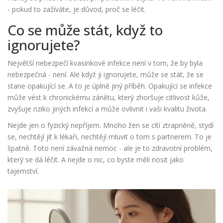
- pokud to zažíváte, je důvod, proč se léčit.
Co se může stát, když to
ignorujete?
Největší nebezpečí kvasinkové infekce není v tom, že by byla
nebezpečná - není. Ale když ji ignorujete, může se stát, že se
stane opakující se. A to je úplně jiný příběh. Opakující se infekce
může vést k chronickému zánětu, který zhoršuje citlivost kůže,
zvyšuje riziko jiných infekcí a může ovlivnit i vaši kvalitu života.
Nejde jen o fyzický nepříjem. Mnoho žen se cítí ztrapněně, stydí
se, nechtějí jít k lékaři, nechtějí mluvit o tom s partnerem. To je
špatně. Toto není závažná nemoc - ale je to zdravotní problém,
který se dá léčit. A nejde o nic, co byste měli nosit jako
tajemství.