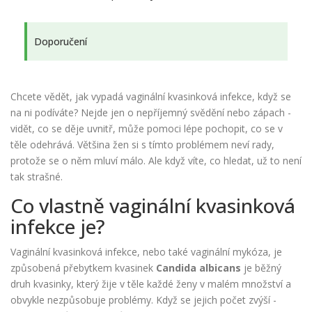
Doporučení
Chcete vědět, jak vypadá vaginální kvasinková infekce, když se
na ni podíváte? Nejde jen o nepříjemný svědění nebo zápach -
vidět, co se děje uvnitř, může pomoci lépe pochopit, co se v
těle odehrává. Většina žen si s tímto problémem neví rady,
protože se o něm mluví málo. Ale když víte, co hledat, už to není
tak strašné.
Co vlastně vaginální kvasinková
infekce je?
Vaginální kvasinková infekce, nebo také vaginální mykóza, je
způsobená přebytkem kvasinek
Candida albicans
je běžný
druh kvasinky, který žije v těle každé ženy v malém množství a
obvykle nezpůsobuje problémy
. Když se jejich počet zvýší -