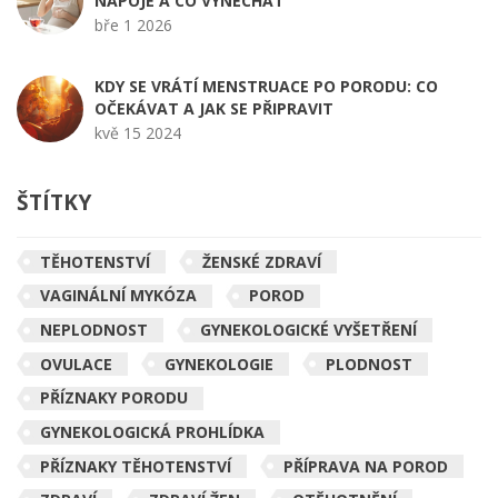
NÁPOJE A CO VYNECHAT
bře 1 2026
KDY SE VRÁTÍ MENSTRUACE PO PORODU: CO
OČEKÁVAT A JAK SE PŘIPRAVIT
kvě 15 2024
ŠTÍTKY
TĚHOTENSTVÍ
ŽENSKÉ ZDRAVÍ
VAGINÁLNÍ MYKÓZA
POROD
NEPLODNOST
GYNEKOLOGICKÉ VYŠETŘENÍ
OVULACE
GYNEKOLOGIE
PLODNOST
PŘÍZNAKY PORODU
GYNEKOLOGICKÁ PROHLÍDKA
PŘÍZNAKY TĚHOTENSTVÍ
PŘÍPRAVA NA POROD