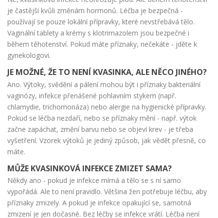
je častější kvůli změnám hormonů. Léčba je bezpečná -
používají se pouze lokální přípravky, které nevstřebává tělo.
Vaginální tablety a krémy s klotrimazolem jsou bezpečné i
během těhotenství. Pokud máte příznaky, nečekáte - jděte k
gynekologovi.
JE MOŽNÉ, ŽE TO NENÍ KVASINKA, ALE NĚCO JINÉHO?
Ano. Výtoky, svědění a pálení mohou být i příznaky bakteriální
vaginózy, infekce přenášené pohlavním stykem (např.
chlamydie, trichomonáza) nebo alergie na hygienické přípravky.
Pokud se léčba nezdaří, nebo se příznaky mění - např. výtok
začne zapáchat, změní barvu nebo se objeví krev - je třeba
vyšetření. Vzorek výtoků je jediný způsob, jak vědět přesně, co
máte.
MŮŽE KVASINKOVÁ INFEKCE ZMIZET SAMA?
Někdy ano - pokud je infekce mírná a tělo se s ní samo
vypořádá. Ale to není pravidlo. Většina žen potřebuje léčbu, aby
příznaky zmizely. A pokud je infekce opakující se, samotná
zmizení je jen dočasné. Bez léčby se infekce vrátí. Léčba není