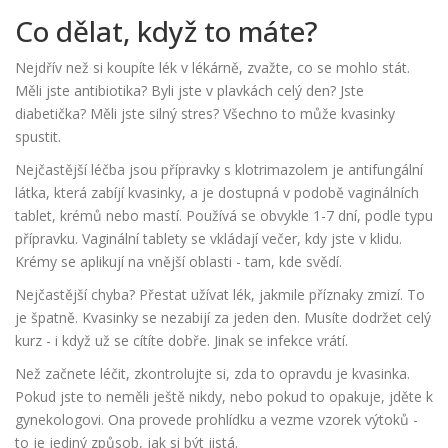
Co dělat, když to máte?
Nejdřív než si koupíte lék v lékárně, zvažte, co se mohlo stát.
Měli jste antibiotika? Byli jste v plavkách celý den? Jste
diabetička? Měli jste silný stres? Všechno to může kvasinky
spustit.
Nejčastější léčba jsou
přípravky s klotrimazolem
je antifungální
látka, která zabíjí kvasinky, a je dostupná v podobě vaginálních
tablet, krémů nebo mastí
. Používá se obvykle 1-7 dní, podle typu
přípravku. Vaginální tablety se vkládají večer, kdy jste v klidu.
Krémy se aplikují na vnější oblasti - tam, kde svědí.
Nejčastější chyba? Přestat užívat lék, jakmile příznaky zmizí. To
je špatně. Kvasinky se nezabijí za jeden den. Musíte dodržet celý
kurz - i když už se cítíte dobře. Jinak se infekce vrátí.
Než začnete léčit, zkontrolujte si, zda to opravdu je kvasinka.
Pokud jste to neměli ještě nikdy, nebo pokud to opakuje, jděte k
gynekologovi. Ona provede prohlídku a vezme vzorek výtoků -
to je jediný způsob, jak si být jistá.