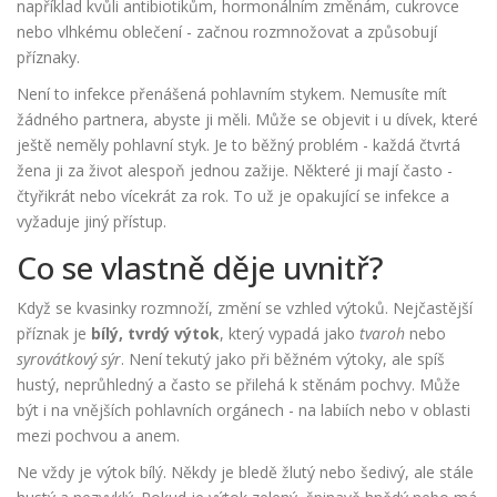
například kvůli antibiotikům, hormonálním změnám, cukrovce
nebo vlhkému oblečení - začnou rozmnožovat a způsobují
příznaky.
Není to infekce přenášená pohlavním stykem. Nemusíte mít
žádného partnera, abyste ji měli. Může se objevit i u dívek, které
ještě neměly pohlavní styk. Je to běžný problém - každá čtvrtá
žena ji za život alespoň jednou zažije. Některé ji mají často -
čtyřikrát nebo vícekrát za rok. To už je opakující se infekce a
vyžaduje jiný přístup.
Co se vlastně děje uvnitř?
Když se kvasinky rozmnoží, změní se vzhled výtoků. Nejčastější
příznak je
bílý, tvrdý výtok
, který vypadá jako
tvaroh
nebo
syrovátkový sýr
. Není tekutý jako při běžném výtoky, ale spíš
hustý, neprůhledný a často se přilehá k stěnám pochvy. Může
být i na vnějších pohlavních orgánech - na labiích nebo v oblasti
mezi pochvou a anem.
Ne vždy je výtok bílý. Někdy je bledě žlutý nebo šedivý, ale stále