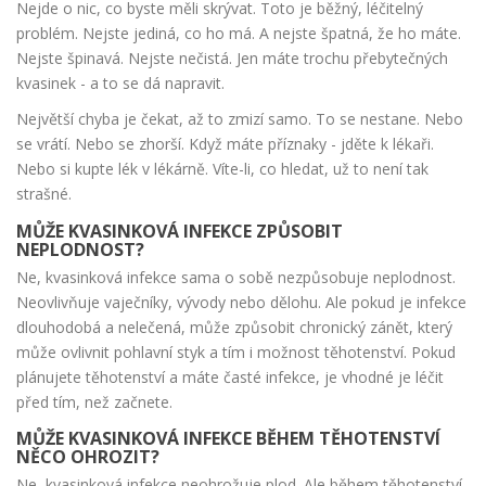
Nejde o nic, co byste měli skrývat. Toto je běžný, léčitelný
problém. Nejste jediná, co ho má. A nejste špatná, že ho máte.
Nejste špinavá. Nejste nečistá. Jen máte trochu přebytečných
kvasinek - a to se dá napravit.
Největší chyba je čekat, až to zmizí samo. To se nestane. Nebo
se vrátí. Nebo se zhorší. Když máte příznaky - jděte k lékaři.
Nebo si kupte lék v lékárně. Víte-li, co hledat, už to není tak
strašné.
MŮŽE KVASINKOVÁ INFEKCE ZPŮSOBIT
NEPLODNOST?
Ne, kvasinková infekce sama o sobě nezpůsobuje neplodnost.
Neovlivňuje vaječníky, vývody nebo dělohu. Ale pokud je infekce
dlouhodobá a nelečená, může způsobit chronický zánět, který
může ovlivnit pohlavní styk a tím i možnost těhotenství. Pokud
plánujete těhotenství a máte časté infekce, je vhodné je léčit
před tím, než začnete.
MŮŽE KVASINKOVÁ INFEKCE BĚHEM TĚHOTENSTVÍ
NĚCO OHROZIT?
Ne, kvasinková infekce neohrožuje plod. Ale během těhotenství