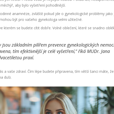
měchýř, aby bylo vyšetření pohodlnější.
é rodinné anamnéze, zvláště pokud jde o gynekologické problémy jako
mohou být pro vašeho gynekologa velmi užitečné.
ve kterém se budete cítit dobře. Volné oblečení, které se snadno oblé
y jsou základním pilířem prevence gynekologických nemocí
ena, tím efektivnější je celé vyšetření,“ říká MUDr. Jana
vacetiletou praxí.
s a vaše zdraví. Čím lépe budete připravena, tím větší šanci máte, že
a duši.