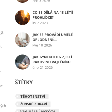
PŘÍČINY A KDY
čen 3 2026
VYHLEDAT LÉKAŘE
CO SE DĚLÁ NA 13 LÉTĚ
PROHLÍDCE?
lis 7 2023
být
JAK SE PROVÁDÍ UMĚLÉ
OPLODNĚNÍ:
KOMPLETNÍ PRŮVODCE
kvě 10 2026
st
PROCESEM IVF
JAK GYNEKOLOG ZJISTÍ
RAKOVINU VAJEČNÍKU?
PŘESNÉ METODY A
úno 21 2026
t
PŘÍZNAKY, KTERÉ
NEIGNORUJTE
ŠTÍTKY
se
TĚHOTENSTVÍ
ŽENSKÉ ZDRAVÍ
vých
e
VAGINÁLNÍ MYKÓZA