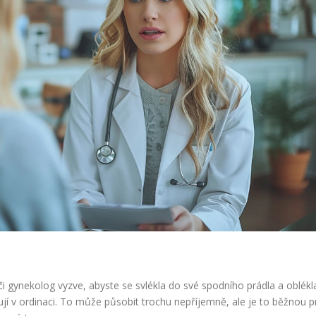
či gynekolog vyzve, abyste se svlékla do své spodního prádla a oblékla
jí v ordinaci. To může působit trochu nepříjemně, ale je to běžnou pr