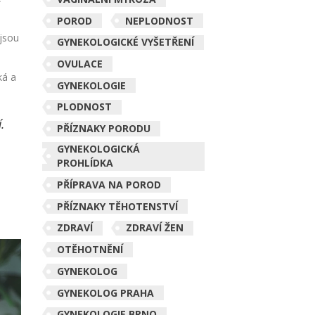
POROD
NEPLODNOST
 jsou
GYNEKOLOGICKÉ VYŠETŘENÍ
OVULACE
ká a
GYNEKOLOGIE
PLODNOST
.
PŘÍZNAKY PORODU
GYNEKOLOGICKÁ
PROHLÍDKA
PŘÍPRAVA NA POROD
PŘÍZNAKY TĚHOTENSTVÍ
ZDRAVÍ
ZDRAVÍ ŽEN
OTĚHOTNĚNÍ
GYNEKOLOG
GYNEKOLOG PRAHA
GYNEKOLOGIE BRNO