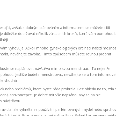
sující, avšak s dobrým plánováním a informacemi se můžete cítit
e důležité dodržovat několik základních kroků, které vám pomohou 
lněji.
ý vám vyhovuje. Ačkoli mnoho gynekologických ordinací nabízí možno
kontakt, neváhejte zavolat. Tímto způsobem můžete rovnou probrat
okuste se naplánovat návštěvu mimo svou menstruaci. To nejenže
ší pohodu. Jestliže budete menstruovat, neváhejte se o tom informova
ále vhodná.
ázek nebo problémů, které byste ráda probrala. Bez ohledu na to, zda 
ledně antikoncepce, je dobré mít vše napsáno, aby se na nic
 s návštěvou.
pravidla, ale vyhněte se používání parfémovaných mýdel nebo sprcho
ěkterých testů. Prostá voda je nejlepší volbou. Pokud lze, nezapomeňt