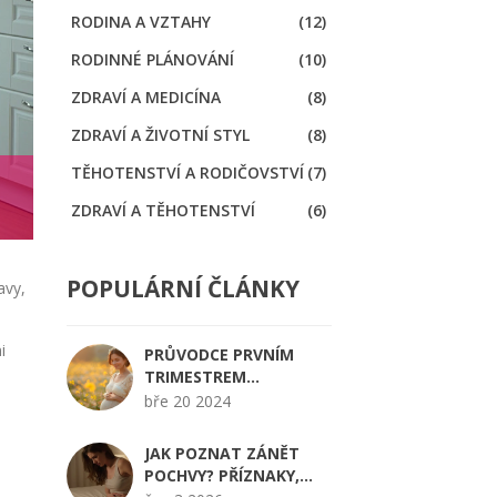
RODINA A VZTAHY
(12)
RODINNÉ PLÁNOVÁNÍ
(10)
ZDRAVÍ A MEDICÍNA
(8)
ZDRAVÍ A ŽIVOTNÍ STYL
(8)
TĚHOTENSTVÍ A RODIČOVSTVÍ
(7)
ZDRAVÍ A TĚHOTENSTVÍ
(6)
POPULÁRNÍ ČLÁNKY
avy,
i
PRŮVODCE PRVNÍM
TRIMESTREM
TĚHOTENSTVÍ: CO
bře 20 2024
DĚLAT A ČEMU SE
VYHNOUT
JAK POZNAT ZÁNĚT
POCHVY? PŘÍZNAKY,