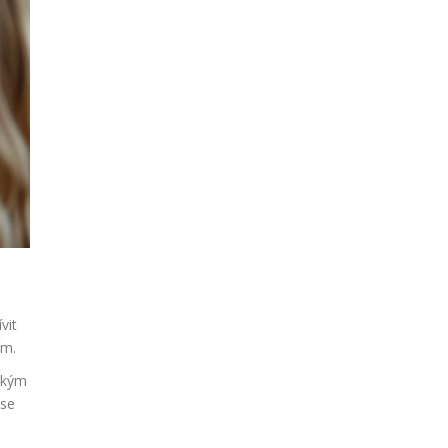
vit
ím.
ickým
 se