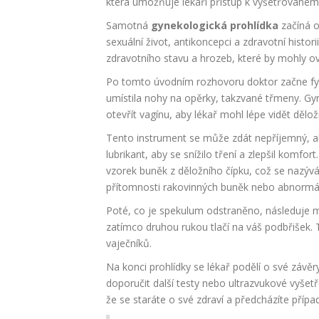
která umožňuje lékaři přístup k vyšetřovaném
Samotná
gynekologická prohlídka
začíná o
sexuální život, antikoncepci a zdravotní histo
zdravotního stavu a hrozeb, které by mohly ovl
Po tomto úvodním rozhovoru doktor začne fyzi
umístila nohy na opěrky, takzvané třmeny. Gy
otevřít vagínu, aby lékař mohl lépe vidět dělož
Tento instrument se může zdát nepříjemný, ale
lubrikant, aby se snížilo tření a zlepšil komfo
vzorek buněk z děložního čípku, což se nazývá 
přítomnosti rakovinných buněk nebo abnormál
Poté, co je spekulum odstraněno, následuje m
zatímco druhou rukou tlačí na váš podbřišek. 
vaječníků.
Na konci prohlídky se lékař podělí o své závě
doporučit další testy nebo ultrazvukové vyšet
že se staráte o své zdraví a předcházíte pří