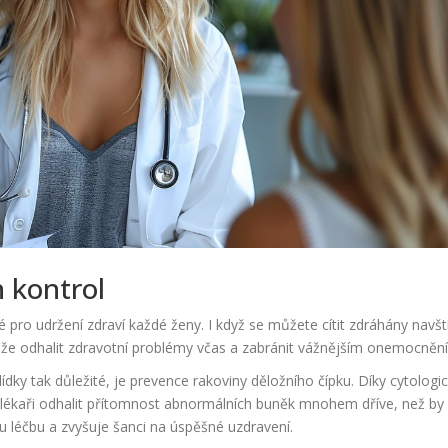
h kontrol
é pro udržení zdraví každé ženy. I když se můžete cítit zdráhány navští
ůže odhalit zdravotní problémy včas a zabránit vážnějším onemocněn
ídky tak důležité, je prevence rakoviny děložního čípku. Díky cytolog
ékaři odhalit přítomnost abnormálních buněk mnohem dříve, než by
u léčbu a zvyšuje šanci na úspěšné uzdravení.