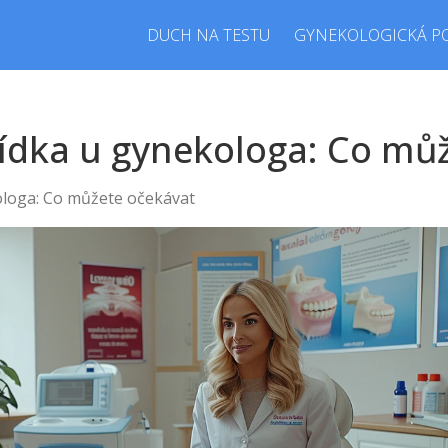
DUCH NA TESTU
GYNEKOLOGICKÁ P
lídka u gynekologa: Co mů
ologa: Co můžete očekávat