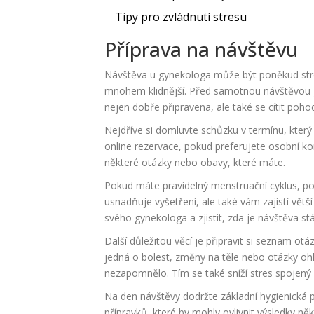
Tipy pro zvládnutí stresu
Příprava na návštěvu
Návštěva u gynekologa může být poněkud stre
mnohem klidnější. Před samotnou návštěvou j
nejen dobře připravena, ale také se cítit pohod
Nejdříve si domluvte schůzku v termínu, kter
online rezervace, pokud preferujete osobní 
některé otázky nebo obavy, které máte.
Pokud máte pravidelný menstruační cyklus, p
usnadňuje vyšetření, ale také vám zajistí vět
svého gynekologa a zjistit, zda je návštěva st
Další důležitou věcí je připravit si seznam ot
jedná o bolest, změny na těle nebo otázky oh
nezapomnělo. Tím se také sníží stres spojený
Na den návštěvy dodržte základní hygienická 
přípravků, které by mohly ovlivnit výsledky n