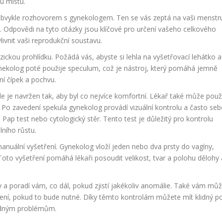
u místu.
bvykle rozhovorem s gynekologem. Ten se vás zeptá na vaši menstru
rii. Odpovědi na tyto otázky jsou klíčové pro určení vašeho celkového
ivnit vaši reprodukční soustavu.
ckou prohlídku. Požádá vás, abyste si lehla na vyšetřovací lehátko a
nekolog poté použije speculum, což je nástroj, který pomáhá jemně
ní čípek a pochvu.
 je navržen tak, aby byl co nejvíce komfortní. Lékař také může použ
rt. Po zavedení spekula gynekolog provádí vizuální kontrolu a často se
Pap test nebo cytologický stěr. Tento test je důležitý pro kontrolu
ního růstu.
anuální vyšetření. Gynekolog vloží jeden nebo dva prsty do vagíny,
Toto vyšetření pomáhá lékaři posoudit velikost, tvar a polohu dělohy 
ry a poradí vám, co dál, pokud zjistí jakékoliv anomálie. Také vám mů
ření, pokud to bude nutné. Díky těmto kontrolám můžete mít klidný po
padným problémům.