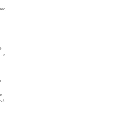
aci,
ít
bere
a
že
cit,