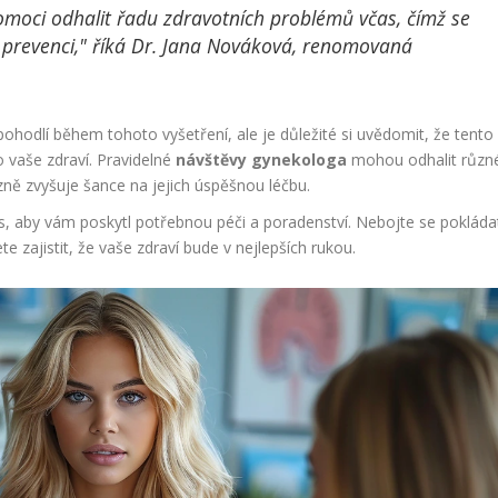
moci odhalit řadu zdravotních problémů včas, čímž se
 prevenci," říká Dr. Jana Nováková, renomovaná
epohodlí během tohoto vyšetření, ale je důležité si uvědomit, že tento
o vaše zdraví. Pravidelné
návštěvy gynekologa
mohou odhalit různ
zně zvyšuje šance na jejich úspěšnou léčbu.
ás, aby vám poskytl potřebnou péči a poradenství. Nebojte se pokláda
e zajistit, že vaše zdraví bude v nejlepších rukou.