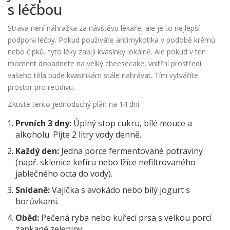
s léčbou
Strava není náhražka za návštěvu lékaře, ale je to nejlepší
podpora léčby. Pokud používáte
antimykotika
v podobě krémů
nebo čipků, tyto léky zabijí kvasinky lokálně. Ale pokud v ten
moment dopadnete na velký cheesecake, vnitřní prostředí
vašeho těla bude kvasinkám stále nahrávat. Tím vytváříte
prostor pro recidivu.
Zkuste tento jednoduchý plán na 14 dní:
Prvních 3 dny:
Úplný stop cukru, bílé mouce a
alkoholu. Pijte 2 litry vody denně.
Každý den:
Jedna porce fermentované potraviny
(např. sklenice kefíru nebo lžíce nefiltrovaného
jablečného octa do vody).
Snídaně:
Vajíčka s avokádo nebo bílý jogurt s
borůvkami.
Oběd:
Pečená ryba nebo kuřecí prsa s velkou porcí
zapkané zeleniny.