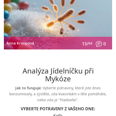
Anna Kroupová
13/
04
0
Analýza Jídelníčku při
Mykóze
Jak to funguje:
Vyberte potraviny, které jste dnes
konzumovaly, a zjistěte, zda kvasinkám v těle pomáháte,
nebo zda je "hladovíte".
VYBERTE POTRAVINY Z VAŠEHO DNE:
Kefír