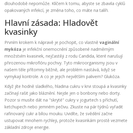
dlouhodobě nepomůže. Klíčem k tomu, abyste se zbavila cyklů
opakovaných infekcí, je změna toho, co máte na talíři.
Hlavní zásada: Hladovět
kvasinky
Prvním krokem k nápravě je pochopit, co vlastně
vaginální
mykóza
je
infekční onemocnění způsobené nadměrným
množstvím kvasinek, nejčastěji z rodu Candida, které narušují
přirozenou mikroflóru pochvy
. Tyto mikroorganismy jsou v
našem těle přítomny běžně, ale problém nastává, když se
vymykají kontrole. A co je jejich největším palivem? Glukóza.
Když jíte hodně sladkého, hladina cukru v krvi stoupá a kvasinky
začínají rašit jako bláznění. Nejde jen o bonbony nebo dorty.
Pozor si musíte dát na "skryté" cukry v jogurtech s příchutí,
ketchupech nebo jemném pečivu. Zkuste na pár týdnů vyřadit
rafinovaný cukr a bílou mouku. Uvidíte, že svědění začne
ustupovat mnohem rychleji, protože kvasinkám prostě vezmete
základní zdroje energie.