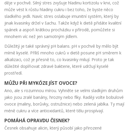
děje v pochvě. Silný stres zvyšuje hladinu kortizolu v krvi, což
může vést k růstu hladiny cukru i bez toho, že byste něco
sladkého jedli. Navíc stres oslabuje imunitní systém, který by
jinak kvasinky držel v šachu. Takže když k dietě přidáte kvalitní
spánek a aspoň krátkou procházku v přírodě, pomůžete si
mnohem víc než jen samotným jídlem.
Důležitý je také správný pH balans.
pH v pochvě
by mělo být
mírně kyselé. Příliš mnoho cukrů v dietě posune pH směrem k
alkalizaci, což je přesně to, co kvasinky milují. Proto je tak
důležité doplňovat zdravé bakterie, které udržují kyselé
prostředí.
MŮŽU PŘI MYKÓZE JÍST OVOCE?
Ano, ale s rozumnou mírou. Vyhněte se velmi sladkým druhům
jako jsou zralé banány, hrozny nebo fíky. Raději volte bobulové
ovoce (maliny, borůvky, ostružnice) nebo zelená jablka. Ty mají
méně cukru a více antioxidantů, které tělu prospívají.
POMÁHÁ OPRAVDU ČESNEK?
Česnek obsahuje alicin, který působí jako přirozené