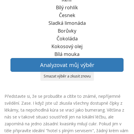
Bílý rohlík
Česnek
Sladká limonáda
Borůvky
Čokoláda
Kokosový olej
Bílá mouka
Analyzovat můj výběr
Smazat výběr a zkusit znovu
Představte si, že se probudíte a cítíte to známé, nepříjemné
svědění. Zase. I když jste už zkusila všechny dostupné čípky z
lékárny, ta nepohodlná kúra se vrací jako bumerang. Většina z
nás se v takové situaci soustředí jen na lokální léčbu, ale
zapomíná na jedno zásadní: kvasinky milují cukr. Pokud jim v
těle připravíte ideální "hotel s plným servisem", žádný krém vám