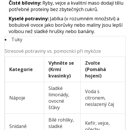
Čisté bíloviny:
Ryby, vejce a kvalitní maso dodají tělu
potřebné proteiny bez zbytečných cukrů.
Kyselé potraviny:
Jablka (v rozumném množství) a
bobulové ovoce jako borůvky nebo maliny jsou lepší
volbou než sladké hrušky nebo banány.
Tuky
Stresové potraviny vs. pomocníci při mykóze
Vyhněte se
Zvolte
Kategorie
(Krmí
(Pomáhá
kvasinky)
hojení)
Sladké
Voda s
limonády,
Nápoje
citronem,
ovocné
neslazený čaj
šťávy
Bílé rohlíky,
Kefír, vejce,
Snídaně
sladké
ořechy