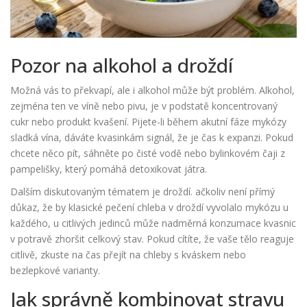
Pozor na alkohol a droždí
Možná vás to překvapí, ale i alkohol může být problém.
Alkohol
,
zejména ten ve víně nebo pivu, je v podstatě koncentrovaný
cukr nebo produkt kvašení. Pijete-li během akutní fáze mykózy
sladká vína, dáváte kvasinkám signál, že je čas k expanzi. Pokud
chcete něco pít, sáhněte po čisté vodě nebo bylinkovém čaji z
pampelišky, který pomáhá detoxikovat játra.
Dalším diskutovaným tématem je droždí. ačkoliv není přímý
důkaz, že by klasické pečení chleba v droždí vyvolalo mykózu u
každého, u citlivých jedinců může nadměrná konzumace kvasnic
v potravě zhoršit celkový stav. Pokud cítíte, že vaše tělo reaguje
citlivě, zkuste na čas přejít na chleby s kváskem nebo
bezlepkové varianty.
Jak správně kombinovat stravu