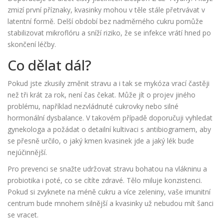
zmizí první příznaky, kvasinky mohou v těle stále přetrvávat v
latentní formě. Delší období bez nadměrného cukru pomůže
stabilizovat mikroflóru a sníží riziko, že se infekce vrátí hned po
skončení léčby.
Co dělat dál?
Pokud jste zkusily změnit stravu a i tak se mykóza vrací častěji
než tři krát za rok, není čas čekat. Může jít o projev jiného
problému, například nezvládnuté cukrovky nebo silné
hormonální dysbalance. V takovém případě doporučuji vyhledat
gynekologa a požádat o detailní kultivaci s antibiogramem, aby
se přesně určilo, o jaký kmen kvasinek jde a jaký lék bude
nejúčinnější.
Pro prevenci se snažte udržovat stravu bohatou na vlákninu a
probiotika i poté, co se cítíte zdravé. Tělo miluje konzistenci.
Pokud si zvyknete na méně cukru a více zeleniny, vaše imunitní
centrum bude mnohem silnější a kvasinky už nebudou mít šanci
se vracet.