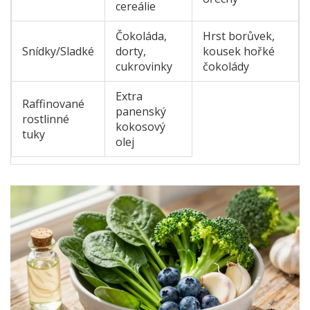
cereálie
Čokoláda,
Hrst borůvek,
Snídky/Sladké
dorty,
kousek hořké
cukrovinky
čokolády
Extra
Raffinované
panenský
rostlinné
kokosový
tuky
olej