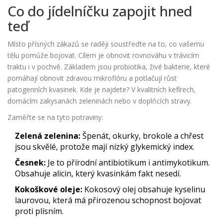
Co do jídelníčku zapojit hned
teď
Místo přísných zákazů se raději soustřeďte na to, co vašemu
tělu pomůže bojovat. Cílem je obnovit rovnováhu v trávicím
traktu i v pochvě. Základem jsou
probiotika
,
živé bakterie, které
pomáhají obnovit zdravou mikroflóru a potlačují růst
patogenních kvasinek
. Kde je najdete? V kvalitních kefírech,
domácím zakysanách zeleninách nebo v doplňcích stravy.
Zaměřte se na tyto potraviny:
Zelená zelenina:
Špenát, okurky, brokole a chřest
jsou skvělé, protože mají nízký glykemický index.
Česnek:
Je to přírodní antibiotikum i antimykotikum.
Obsahuje alicin, který kvasinkám fakt nesedí.
Kokoškové oleje:
Kokosový olej
obsahuje kyselinu
laurovou, která má přirozenou schopnost bojovat
proti plísním.