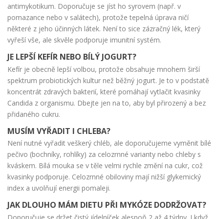
antimykotikum. Doporučuje se jíst ho syrovem (např. v
pomazance nebo v salátech), protože tepelná úprava ničí
některé z jeho účinných látek. Není to sice zázračný lék, který
vyřeší vše, ale skvěle podporuje imunitní systém.
JE LEPŠÍ KEFÍR NEBO BÍLÝ JOGURT?
Kefír je obecně lepší volbou, protože obsahuje mnohem širší
spektrum probiotických kultur než běžný jogurt. Je to v podstatě
koncentrát zdravých bakterií, které pomáhají vytlačit kvasinky
Candida z organismu. Dbejte jen na to, aby byl přirozený a bez
přidaného cukru.
MUSÍM VYŘADIT I CHLEBA?
Není nutné vyřadit veškerý chléb, ale doporučujeme vyměnit bílé
pečivo (bochníky, rohlíky) za celozrnné varianty nebo chleby s
kváskem. Bílá mouka se v těle velmi rychle změní na cukr, což
kvasinky podporuje. Celozrnné obiloviny mají nižší glykemický
index a uvolňují energii pomaleji.
JAK DLOUHO MÁM DIETU PŘI MYKÓZE DODRŽOVAT?
Doporučuje se držet čistý jídelníček alespoň 2 až 4 týdny. I když