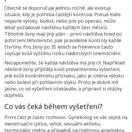
Obecně se doporučuje jednou ročně, ale existují
situace, kdy je potřeba častější kontrola. Pokud máte
nejasné výtoky, bolest, nebo jste po operaci, může
lékař požadovat návštěvu každých šest měsíců.
Těhotné ženy mají jiný plán – první návštěva hned po
potvrzení těhotenství, pak pravidelné kontroly každé
čtvrtiny. Pro ženy po 35 letech se frekvence často
zvyšuje kvůli vyššímu riziku nádorových onemocnění.
Nezapomeňte, že každá návštěva má jiný cíl. Například
některé ženy přijíždějí kvůli preventivnímu vyšetření,
jiné kvůli konkrétnímu příznaku, jako je změna výtoku
nebo bolest při pohlavním styku. Proto je dobré mít
jasno, co od vyšetření očekáváte, a připravit si otázky
dopředu.
Co vás čeká během vyšetření?
První část je často rozhovor. Gynekolog se vás zeptá na
menstruační cyklus, výtok, sexuální aktivitu,
hormonální změny a případně na rodinnou anamnézu.