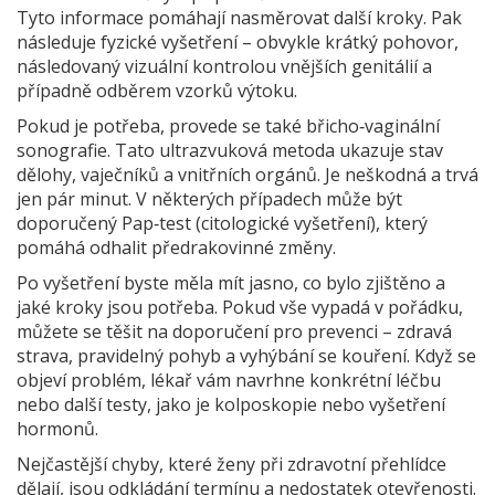
Tyto informace pomáhají nasměrovat další kroky. Pak
následuje fyzické vyšetření – obvykle krátký pohovor,
následovaný vizuální kontrolou vnějších genitálií a
případně odběrem vzorků výtoku.
Pokud je potřeba, provede se také břicho‑vaginální
sonografie. Tato ultrazvuková metoda ukazuje stav
dělohy, vaječníků a vnitřních orgánů. Je neškodná a trvá
jen pár minut. V některých případech může být
doporučený Pap‑test (citologické vyšetření), který
pomáhá odhalit předrakovinné změny.
Po vyšetření byste měla mít jasno, co bylo zjištěno a
jaké kroky jsou potřeba. Pokud vše vypadá v pořádku,
můžete se těšit na doporučení pro prevenci – zdravá
strava, pravidelný pohyb a vyhýbání se kouření. Když se
objeví problém, lékař vám navrhne konkrétní léčbu
nebo další testy, jako je kolposkopie nebo vyšetření
hormonů.
Nejčastější chyby, které ženy při zdravotní přehlídce
dělají, jsou odkládání termínu a nedostatek otevřenosti.