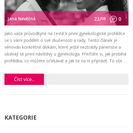
Jana Nevěčná
23/
08
0
Jako vaše průvodkyně na cestě k první gynekologické prohlídce
se s vámi podělím o své zkušenosti a rady. Tento článek je
věnován konkrétně dívkám, které ještě neztratily panenství a
obávají se první návštěvy u gynekologa. Přečtěte si, jak probíhá
prohlídka, co můžete očekávat a jak se na ni připravit. To vše v
atmosféře důvěry a bez jakéhokoliv odsuzování. Prostě jen
ženská o ženských věcech.
Číst více...
KATEGORIE