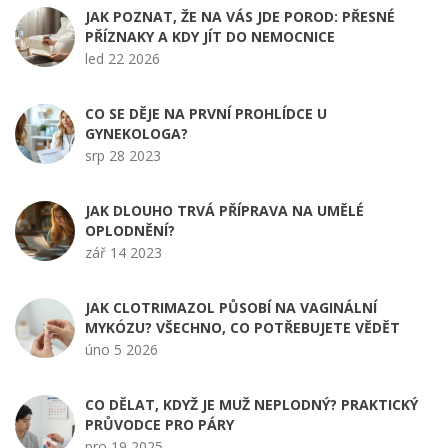
JAK POZNAT, ŽE NA VÁS JDE POROD: PŘESNÉ
PŘÍZNAKY A KDY JÍT DO NEMOCNICE
led 22 2026
CO SE DĚJE NA PRVNÍ PROHLÍDCE U
GYNEKOLOGA?
srp 28 2023
JAK DLOUHO TRVÁ PŘÍPRAVA NA UMĚLÉ
OPLODNĚNÍ?
zář 14 2023
JAK CLOTRIMAZOL PŮSOBÍ NA VAGINÁLNÍ
MYKÓZU? VŠECHNO, CO POTŘEBUJETE VĚDĚT
úno 5 2026
CO DĚLAT, KDYŽ JE MUŽ NEPLODNÝ? PRAKTICKÝ
PRŮVODCE PRO PÁRY
pro 19 2025