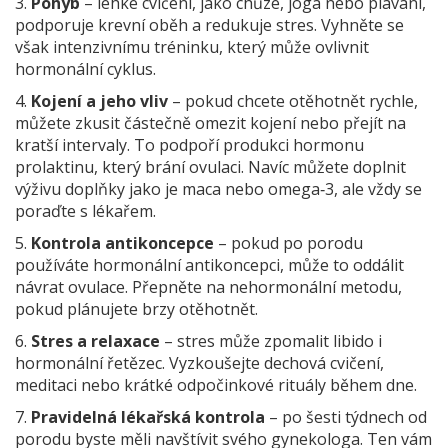
3.
Pohyb
– lehké cvičení, jako chůze, jóga nebo plavání,
podporuje krevní oběh a redukuje stres. Vyhněte se
však intenzivnímu tréninku, který může ovlivnit
hormonální cyklus.
4.
Kojení a jeho vliv
– pokud chcete otěhotnět rychle,
můžete zkusit částečně omezit kojení nebo přejít na
kratší intervaly. To podpoří produkci hormonu
prolaktinu, který brání ovulaci. Navíc můžete doplnit
výživu doplňky jako je maca nebo omega‑3, ale vždy se
poraďte s lékařem.
5.
Kontrola antikoncepce
– pokud po porodu
používáte hormonální antikoncepci, může to oddálit
návrat ovulace. Přepněte na nehormonální metodu,
pokud plánujete brzy otěhotnět.
6.
Stres a relaxace
– stres může zpomalit libido i
hormonální řetězec. Vyzkoušejte dechová cvičení,
meditaci nebo krátké odpočinkové rituály během dne.
7.
Pravidelná lékařská kontrola
– po šesti týdnech od
porodu byste měli navštívit svého gynekologa. Ten vám