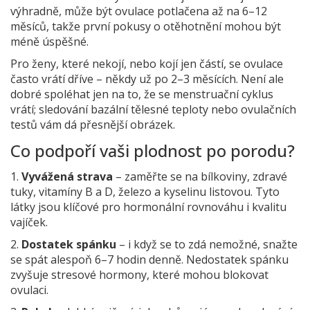
výhradně, může být ovulace potlačena až na 6–12
měsíců, takže první pokusy o otěhotnění mohou být
méně úspěšné.
Pro ženy, které nekojí, nebo kojí jen částí, se ovulace
často vrátí dříve – někdy už po 2–3 měsících. Není ale
dobré spoléhat jen na to, že se menstruační cyklus
vrátí; sledování bazální tělesné teploty nebo ovulačních
testů vám dá přesnější obrázek.
Co podpoří vaši plodnost po porodu?
1.
Vyvážená strava
– zaměřte se na bílkoviny, zdravé
tuky, vitamíny B a D, železo a kyselinu listovou. Tyto
látky jsou klíčové pro hormonální rovnováhu i kvalitu
vajíček.
2.
Dostatek spánku
– i když se to zdá nemožné, snažte
se spát alespoň 6–7 hodin denně. Nedostatek spánku
zvyšuje stresové hormony, které mohou blokovat
ovulaci.