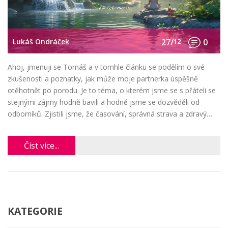
Lukáš Ondráček
27/
12
0
Ahoj, jmenuji se Tomáš a v tomhle článku se podělím o své
zkušenosti a poznatky, jak může moje partnerka úspěšně
otěhotnět po porodu. Je to téma, o kterém jsme se s přáteli se
stejnými zájmy hodně bavili a hodně jsme se dozvěděli od
odborníků. Zjistili jsme, že časování, správná strava a zdravý
životní styl jsou klíčové. Všem budoucím rodičům chci předat
informace, které nám pomohly pochopit, jak se tělo ženy
Číst více...
zotavuje po porodu a kdy je nejlepší čas zkusit miminko číslo
dva. Přeji hodně štěstí a trpělivosti na této vzrušující cestě, která
může být náročná, ale také naplněná radostí a očekáváním.
KATEGORIE