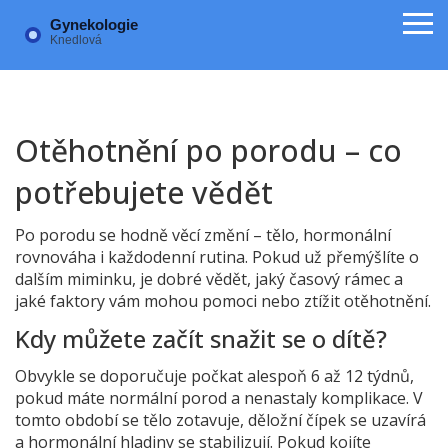
Otěhotnění po porodu – co
potřebujete vědět
Po porodu se hodně věcí změní – tělo, hormonální
rovnováha i každodenní rutina. Pokud už přemýšlíte o
dalším miminku, je dobré vědět, jaký časový rámec a
jaké faktory vám mohou pomoci nebo ztížit otěhotnění.
Kdy můžete začít snažit se o dítě?
Obvykle se doporučuje počkat alespoň 6 až 12 týdnů,
pokud máte normální porod a nenastaly komplikace. V
tomto období se tělo zotavuje, děložní čípek se uzavírá
a hormonální hladiny se stabilizují. Pokud kojíte