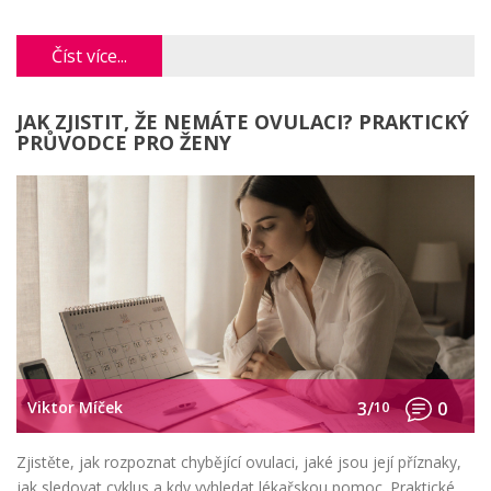
Číst více...
JAK ZJISTIT, ŽE NEMÁTE OVULACI? PRAKTICKÝ
PRŮVODCE PRO ŽENY
Viktor Míček
3/
10
0
Zjistěte, jak rozpoznat chybějící ovulaci, jaké jsou její příznaky,
jak sledovat cyklus a kdy vyhledat lékařskou pomoc. Praktické