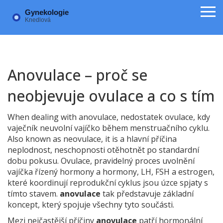
Anovulace – proč se
neobjevuje ovulace a co s tím
When dealing with
anovulace
,
nedostatek ovulace, kdy
vaječník neuvolní vajíčko během menstruačního cyklu
.
Also known as
neovulace
, it is a hlavní příčina
neplodnost
,
neschopnosti otěhotnět po standardní
dobu pokusu
.
Ovulace
,
pravidelný proces uvolnění
vajíčka řízený hormony
a
hormony
,
LH, FSH a estrogen,
které koordinují reprodukční cyklus
jsou úzce spjaty s
tímto stavem.
anovulace
tak představuje základní
koncept, který spojuje všechny tyto součásti.
Mezi nejčastější příčiny
anovulace
patří hormonální