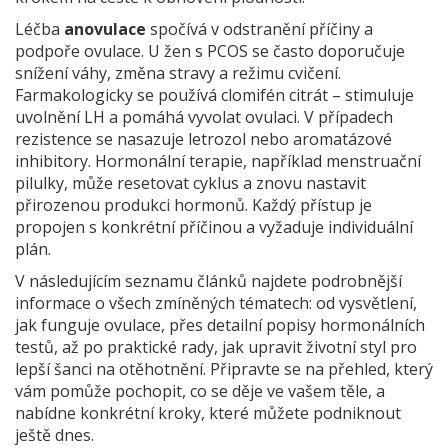
Léčba
anovulace
spočívá v odstranění příčiny a
podpoře ovulace. U žen s PCOS se často doporučuje
snížení váhy, změna stravy a režimu cvičení.
Farmakologicky se používá clomifén citrát – stimuluje
uvolnění LH a pomáhá vyvolat ovulaci. V případech
rezistence se nasazuje letrozol nebo aromatázové
inhibitory. Hormonální terapie, například menstruační
pilulky, může resetovat cyklus a znovu nastavit
přirozenou produkci hormonů. Každý přístup je
propojen s konkrétní příčinou a vyžaduje individuální
plán.
V následujícím seznamu článků najdete podrobnější
informace o všech zmíněných tématech: od vysvětlení,
jak funguje ovulace, přes detailní popisy hormonálních
testů, až po praktické rady, jak upravit životní styl pro
lepší šanci na otěhotnění. Připravte se na přehled, který
vám pomůže pochopit, co se děje ve vašem těle, a
nabídne konkrétní kroky, které můžete podniknout
ještě dnes.