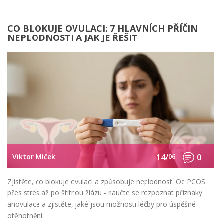
CO BLOKUJE OVULACI: 7 HLAVNÍCH PŘÍČIN
NEPLODNOSTI A JAK JE ŘEŠIT
Viktor Míček
14/
06
0
Zjistěte, co blokuje ovulaci a způsobuje neplodnost. Od PCOS
přes stres až po štítnou žlázu - naučte se rozpoznat příznaky
anovulace a zjistěte, jaké jsou možnosti léčby pro úspěšné
otěhotnění.