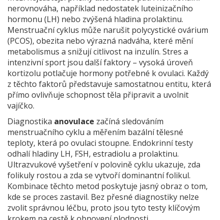
nerovnováha, například nedostatek luteinizačního
hormonu (LH) nebo zvýšená hladina prolaktinu.
Menstruační cyklus může narušit polycystické ovárium
(PCOS), obezita nebo výrazná nadváha, které mění
metabolismus a snižují citlivost na inzulín. Stres a
intenzivní sport jsou další faktory – vysoká úroveň
kortizolu potlačuje hormony potřebné k ovulaci. Každý
z těchto faktorů představuje samostatnou entitu, která
přímo ovlivňuje schopnost těla připravit a uvolnit
vajíčko.
Diagnostika
anovulace
začíná sledováním
menstruačního cyklu a měřením bazální tělesné
teploty, která po ovulaci stoupne. Endokrinní testy
odhalí hladiny LH, FSH, estradiolu a prolaktinu.
Ultrazvukové vyšetření v polovině cyklu ukazuje, zda
folikuly rostou a zda se vytvoří dominantní folikul.
Kombinace těchto metod poskytuje jasný obraz o tom,
kde se proces zastavil. Bez přesné diagnostiky nelze
zvolit správnou léčbu, proto jsou tyto testy klíčovým
krokem na cestě k obnovení plodnosti.