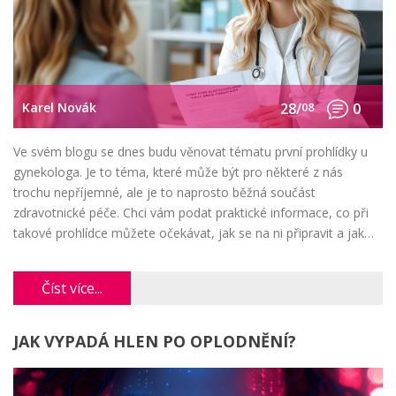
Karel Novák
28/
08
0
Ve svém blogu se dnes budu věnovat tématu první prohlídky u
gynekologa. Je to téma, které může být pro některé z nás
trochu nepříjemné, ale je to naprosto běžná součást
zdravotnické péče. Chci vám podat praktické informace, co při
takové prohlídce můžete očekávat, jak se na ni připravit a jak
probíhá. Myslím, že to může být užitečné nejen pro ženy, které
se chystají na svou první prohlídku, ale také pro ty, které ji už
Číst více...
mají za sebou a chtějí se dozvědět více.
JAK VYPADÁ HLEN PO OPLODNĚNÍ?