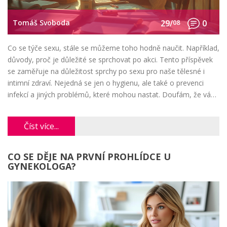
Tomáš Svoboda
29/
08
0
Co se týče sexu, stále se můžeme toho hodně naučit. Například,
důvody, proč je důležité se sprchovat po akci. Tento příspěvek
se zaměřuje na důležitost sprchy po sexu pro naše tělesné i
intimní zdraví. Nejedná se jen o hygienu, ale také o prevenci
infekcí a jiných problémů, které mohou nastat. Doufám, že vám
tato témata přinesou přidanou hodnotu a podpoří vaše sexuální
zdraví.
Číst více...
CO SE DĚJE NA PRVNÍ PROHLÍDCE U
GYNEKOLOGA?