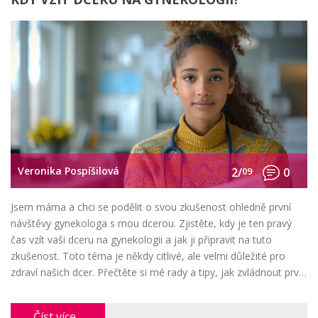
Veronika Pospíšilová
2/
09
0
Jsem máma a chci se podělit o svou zkušenost ohledně první
návštěvy gynekologa s mou dcerou. Zjistěte, kdy je ten pravý
čas vzít vaši dceru na gynekologii a jak ji připravit na tuto
zkušenost. Toto téma je někdy citlivé, ale velmi důležité pro
zdraví našich dcer. Přečtěte si mé rady a tipy, jak zvládnout první
návštěvu gynekologa co nejlépe.
Číst více...