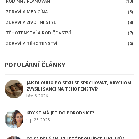
RODINNÉ PLÁNOVÁNÍ
(10)
ZDRAVÍ A MEDICÍNA
(8)
ZDRAVÍ A ŽIVOTNÍ STYL
(8)
TĚHOTENSTVÍ A RODIČOVSTVÍ
(7)
ZDRAVÍ A TĚHOTENSTVÍ
(6)
POPULÁRNÍ ČLÁNKY
JAK DLOUHO PO SEXU SE SPRCHOVAT, ABYCHOM
ZVÝŠILI ŠANCI NA TĚHOTENSTVÍ?
bře 6 2026
KDY SE MÁ JET DO PORODNICE?
srp 23 2023
CO SE DĚLÁ NA 17 LETÉ PROHLÍDCE U KLUKŮ?