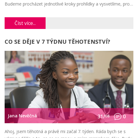
Budeme procházet jednotlivé kroky prohlídky a vysvetlíme, proč
jsou tak důležité. Pamatujte, že preventivní gynekologická
prohlídka je nezbytná pro udržení našeho ženského zdraví v top
Číst více...
stavu.
CO SE DĚJE V 7 TÝDNU TĚHOTENSTVÍ?
Jana Nevěčná
31/
08
0
Ahoj, jsem těhotná a právě mi začal 7. týden. Ráda bych se s