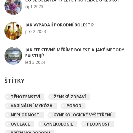
říj 1 2023
JAK VYPADAJÍ PORODNÍ BOLESTI?
pro 2 2023
JAK EFEKTIVNĚ MĚŘÍME BOLEST A JAKÉ METODY
EXISTUJÍ?
led 3 2024
ŠTÍTKY
TĚHOTENSTVÍ
ŽENSKÉ ZDRAVÍ
VAGINÁLNÍ MYKÓZA
POROD
NEPLODNOST
GYNEKOLOGICKÉ VYŠETŘENÍ
OVULACE
GYNEKOLOGIE
PLODNOST
PŘÍZNAKY PORODU