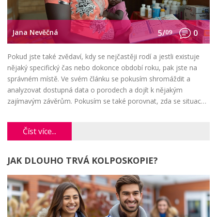
Jana Nevěčná
5/
09
0
Pokud jste také zvědaví, kdy se nejčastěji rodí a jestli existuje
nějaký specifický čas nebo dokonce období roku, pak jste na
správném místě. Ve svém článku se pokusím shromáždit a
analyzovat dostupná data o porodech a dojít k nějakým
zajímavým závěrům. Pokusím se také porovnat, zda se situace
liší v různých zemích. Vždyť každá maminka je zvědavá, kdy se
její miminko rozhodne přijít na svět, že? Přidejte se ke mně a
Číst více...
podívejme se na to společně.
JAK DLOUHO TRVÁ KOLPOSKOPIE?