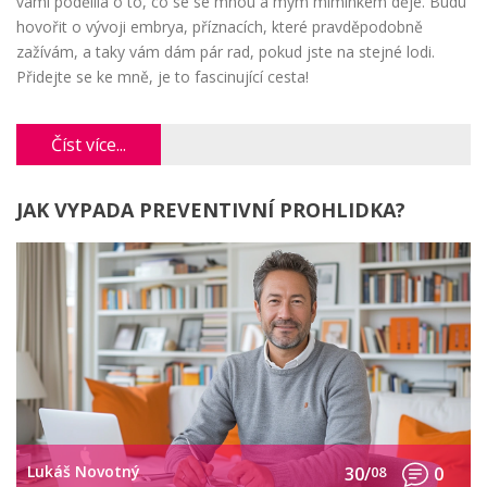
vámi podělila o to, co se se mnou a mým miminkem děje. Budu
hovořit o vývoji embrya, příznacích, které pravděpodobně
zažívám, a taky vám dám pár rad, pokud jste na stejné lodi.
Přidejte se ke mně, je to fascinující cesta!
Číst více...
JAK VYPADA PREVENTIVNÍ PROHLIDKA?
Lukáš Novotný
30/
08
0