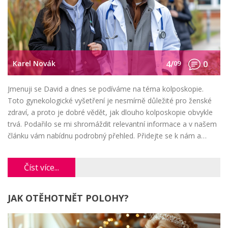
Karel Novák
4/
09
0
Jmenuji se David a dnes se podíváme na téma kolposkopie.
Toto gynekologické vyšetření je nesmírně důležité pro ženské
zdraví, a proto je dobré vědět, jak dlouho kolposkopie obvykle
trvá. Podařilo se mi shromáždit relevantní informace a v našem
článku vám nabídnu podrobný přehled. Přidejte se k nám a
získejte odpovědi na své otázky týkající se této problematiky.
Číst více...
JAK OTĚHOTNĚT POLOHY?