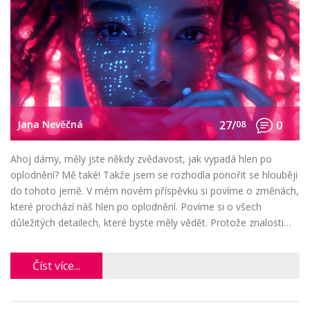
Jana Nevěčná
27/
08
0
Ahoj dámy, měly jste někdy zvědavost, jak vypadá hlen po
oplodnění? Mě také! Takže jsem se rozhodla ponořit se hlouběji
do tohoto jemě. V mém novém příspěvku si povíme o změnách,
které prochází náš hlen po oplodnění. Povíme si o všech
důležitých detailech, které byste měly vědět. Protože znalosti
jsou moc, dámy!
Číst více...