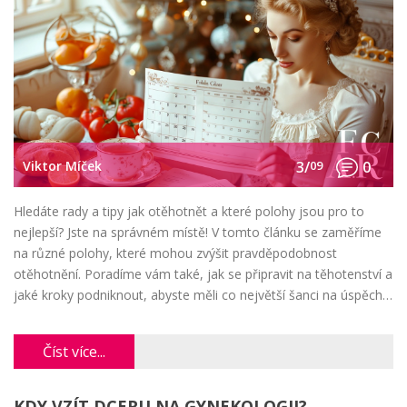
Viktor Míček
3/
09
0
Hledáte rady a tipy jak otěhotnět a které polohy jsou pro to
nejlepší? Jste na správném místě! V tomto článku se zaměříme
na různé polohy, které mohou zvýšit pravděpodobnost
otěhotnění. Poradíme vám také, jak se připravit na těhotenství a
jaké kroky podniknout, abyste měli co největší šanci na úspěch.
Jsem připraven vám poskytnout tuto všeobecně uznávanou
radu na základě mou důkladnou analýzou a výzkumem.
Číst více...
KDY VZÍT DCERU NA GYNEKOLOGII?