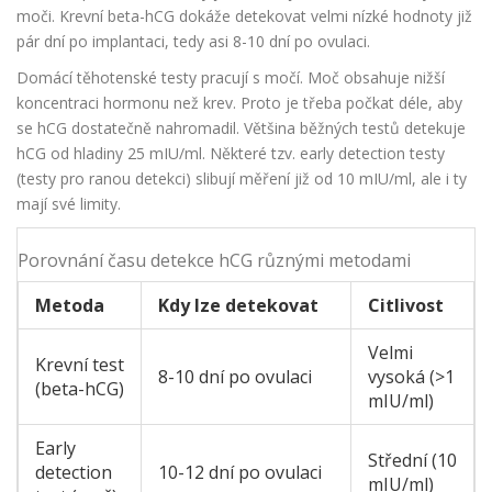
moči. Krevní beta-hCG dokáže detekovat velmi nízké hodnoty již
pár dní po implantaci, tedy asi 8-10 dní po ovulaci.
Domácí těhotenské testy pracují s močí. Moč obsahuje nižší
koncentraci hormonu než krev. Proto je třeba počkat déle, aby
se hCG dostatečně nahromadil. Většina běžných testů detekuje
hCG od hladiny 25 mIU/ml. Některé tzv. early detection testy
(testy pro ranou detekci) slibují měření již od 10 mIU/ml, ale i ty
mají své limity.
Porovnání času detekce hCG různými metodami
Metoda
Kdy lze detekovat
Citlivost
Velmi
Krevní test
8-10 dní po ovulaci
vysoká (>1
(beta-hCG)
mIU/ml)
Early
Střední (10
detection
10-12 dní po ovulaci
mIU/ml)