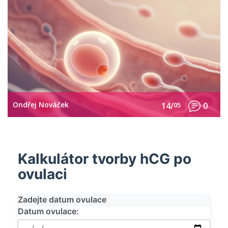
Ondřej Nováček
14/
05
0
Kalkulátor tvorby hCG po
ovulaci
Zadejte datum ovulace
Datum ovulace: