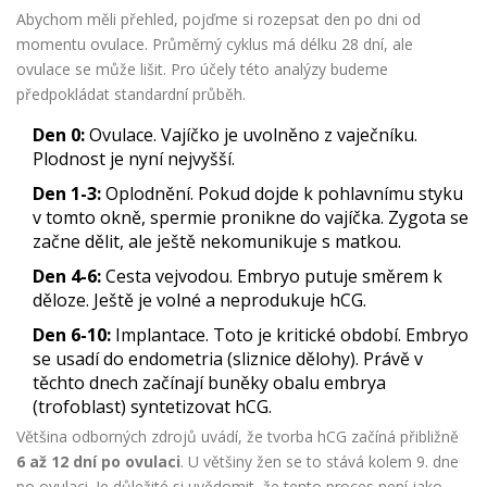
Abychom měli přehled, pojďme si rozepsat den po dni od
momentu ovulace. Průměrný cyklus má délku 28 dní, ale
ovulace se může lišit. Pro účely této analýzy budeme
předpokládat standardní průběh.
Den 0:
Ovulace. Vajíčko je uvolněno z vaječníku.
Plodnost je nyní nejvyšší.
Den 1-3:
Oplodnění. Pokud dojde k pohlavnímu styku
v tomto okně, spermie pronikne do vajíčka. Zygota se
začne dělit, ale ještě nekomunikuje s matkou.
Den 4-6:
Cesta vejvodou. Embryo putuje směrem k
děloze. Ještě je volné a neprodukuje hCG.
Den 6-10:
Implantace. Toto je kritické období. Embryo
se usadí do endometria (sliznice dělohy). Právě v
těchto dnech začínají buněky obalu embrya
(trofoblast) syntetizovat hCG.
Většina odborných zdrojů uvádí, že tvorba hCG začíná přibližně
6 až 12 dní po ovulaci
. U většiny žen se to stává kolem 9. dne
po ovulaci. Je důležité si uvědomit, že tento proces není jako