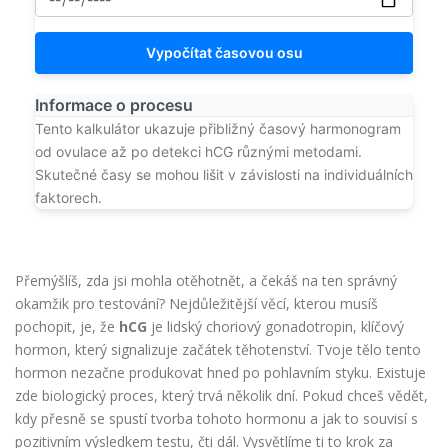
Vypočítat časovou osu
Informace o procesu
Tento kalkulátor ukazuje přibližný časový harmonogram
od ovulace až po detekci hCG různými metodami.
Skutečné časy se mohou lišit v závislosti na individuálních
faktorech.
Přemýšlíš, zda jsi mohla otěhotnět, a čekáš na ten správný
okamžik pro testování? Nejdůležitější věcí, kterou musíš
pochopit, je, že
hCG
je
lidský choriový gonadotropin, klíčový
hormon, který signalizuje začátek těhotenství
. Tvoje tělo tento
hormon nezačne produkovat hned po pohlavním styku. Existuje
zde biologický proces, který trvá několik dní. Pokud chceš vědět,
kdy přesně se spustí tvorba tohoto hormonu a jak to souvisí s
pozitivním výsledkem testu, čti dál. Vysvětlíme ti to krok za