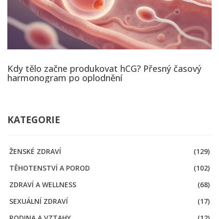
Kdy tělo začne produkovat hCG? Přesný časový
harmonogram po oplodnění
KATEGORIE
ŽENSKÉ ZDRAVÍ
(129)
TĚHOTENSTVÍ A POROD
(102)
ZDRAVÍ A WELLNESS
(68)
SEXUÁLNÍ ZDRAVÍ
(17)
RODINA A VZTAHY
(12)