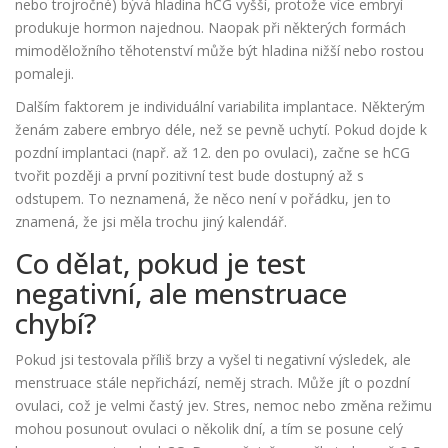
nebo trojročné) bývá hladina hCG vyšší, protože více embryí
produkuje hormon najednou. Naopak při některých formách
mimoděložního těhotenství může být hladina nižší nebo rostou
pomaleji.
Dalším faktorem je individuální variabilita implantace. Některým
ženám zabere embryo déle, než se pevně uchytí. Pokud dojde k
pozdní implantaci (např. až 12. den po ovulaci), začne se hCG
tvořit později a první pozitivní test bude dostupný až s
odstupem. To neznamená, že něco není v pořádku, jen to
znamená, že jsi měla trochu jiný kalendář.
Co dělat, pokud je test
negativní, ale menstruace
chybí?
Pokud jsi testovala příliš brzy a vyšel ti negativní výsledek, ale
menstruace stále nepřichází, neměj strach. Může jít o pozdní
ovulaci, což je velmi častý jev. Stres, nemoc nebo změna režimu
mohou posunout ovulaci o několik dní, a tím se posune celý