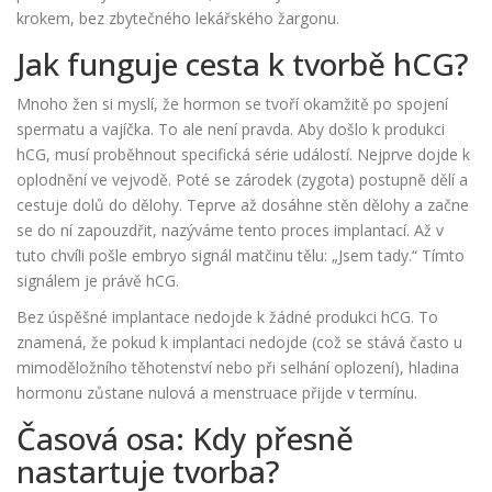
krokem, bez zbytečného lekářského žargonu.
Jak funguje cesta k tvorbě hCG?
Mnoho žen si myslí, že hormon se tvoří okamžitě po spojení
spermatu a vajíčka. To ale není pravda. Aby došlo k produkci
hCG, musí proběhnout specifická série událostí. Nejprve dojde k
oplodnění ve vejvodě. Poté se zárodek (zygota) postupně dělí a
cestuje dolů do dělohy. Teprve až dosáhne stěn dělohy a začne
se do ní zapouzdřit, nazýváme tento proces implantací. Až v
tuto chvíli pošle embryo signál matčinu tělu: „Jsem tady.“ Tímto
signálem je právě hCG.
Bez úspěšné implantace nedojde k žádné produkci hCG. To
znamená, že pokud k implantaci nedojde (což se stává často u
mimoděložního těhotenství nebo při selhání oplození), hladina
hormonu zůstane nulová a menstruace přijde v termínu.
Časová osa: Kdy přesně
nastartuje tvorba?