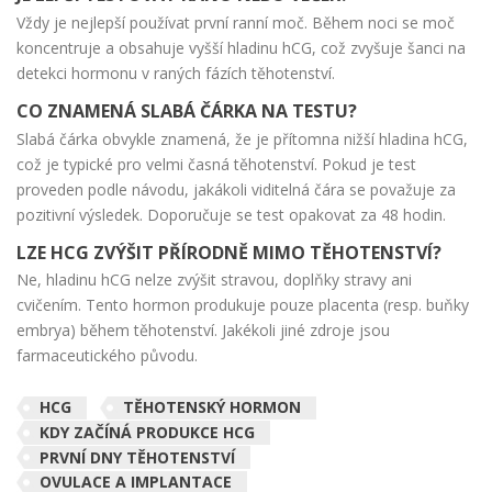
Vždy je nejlepší používat první ranní moč. Během noci se moč
koncentruje a obsahuje vyšší hladinu hCG, což zvyšuje šanci na
detekci hormonu v raných fázích těhotenství.
CO ZNAMENÁ SLABÁ ČÁRKA NA TESTU?
Slabá čárka obvykle znamená, že je přítomna nižší hladina hCG,
což je typické pro velmi časná těhotenství. Pokud je test
proveden podle návodu, jakákoli viditelná čára se považuje za
pozitivní výsledek. Doporučuje se test opakovat za 48 hodin.
LZE HCG ZVÝŠIT PŘÍRODNĚ MIMO TĚHOTENSTVÍ?
Ne, hladinu hCG nelze zvýšit stravou, doplňky stravy ani
cvičením. Tento hormon produkuje pouze placenta (resp. buňky
embrya) během těhotenství. Jakékoli jiné zdroje jsou
farmaceutického původu.
HCG
TĚHOTENSKÝ HORMON
KDY ZAČÍNÁ PRODUKCE HCG
PRVNÍ DNY TĚHOTENSTVÍ
OVULACE A IMPLANTACE