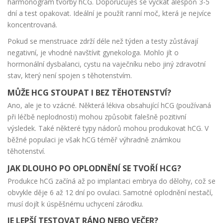
harmonogram tvorby hCG. Doporučuješ se vyčkat alespoň 3-5
dní a test opakovat. Ideální je použít ranní moč, která je nejvíce
koncentrovaná.
Pokud se menstruace zdrží déle než týden a testy zůstávají
negativní, je vhodné navštívit gynekologa. Mohlo jít o
hormonální dysbalanci, cystu na vaječníku nebo jiný zdravotní
stav, který není spojen s těhotenstvím.
MŮŽE HCG STOUPAT I BEZ TĚHOTENSTVÍ?
Ano, ale je to vzácné. Některá lékiva obsahující hCG (používaná
při léčbě neplodnosti) mohou způsobit falešně pozitivní
výsledek. Také některé typy nádorů mohou produkovat hCG. V
běžné populaci je však hCG téměř výhradně známkou
těhotenství.
JAK DLOUHO PO OPLODNĚNÍ SE TVOŘÍ HCG?
Produkce hCG začíná až po implantaci embrya do dělohy, což se
obvykle děje 6 až 12 dní po ovulaci. Samotné oplodnění nestačí,
musí dojít k úspěšnému uchycení zárodku.
JE LEPŠÍ TESTOVAT RÁNO NEBO VEČER?