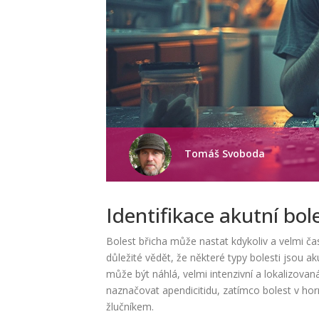
Tomáš Svoboda
Identifikace akutní bol
Bolest břicha může nastat kdykoliv a velmi č
důležité vědět, že některé typy bolesti jsou a
může být náhlá, velmi intenzivní a lokalizova
naznačovat apendicitidu, zatímco bolest v ho
žlučníkem.