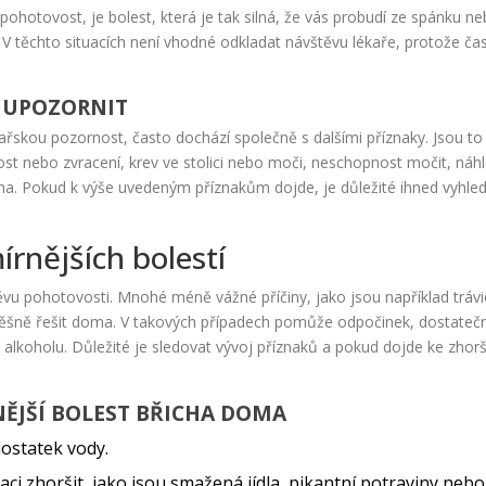
ohotovost, je bolest, která je tak silná, že vás probudí ze spánku n
V těchto situacích není vhodné odkladat návštěvu lékaře, protože ča
Y UPOZORNIT
kařskou pozornost, často dochází společně s dalšími příznaky. Jsou to
nost nebo zvracení, krev ve stolici nebo moči, neschopnost močit, náh
icha. Pokud k výše uvedeným příznakům dojde, je důležité ihned vyhle
rnějších bolestí
ěvu pohotovosti. Mnohé méně vážné příčiny, jako jsou například trávi
spěšně řešit doma. V takových případech pomůže odpočinek, dostateč
 alkoholu. Důležité je sledovat vývoj příznaků a pokud dojde ke zhorš
NĚJŠÍ BOLEST BŘICHA DOMA
dostatek vody.
uaci zhoršit, jako jsou smažená jídla, pikantní potraviny nebo