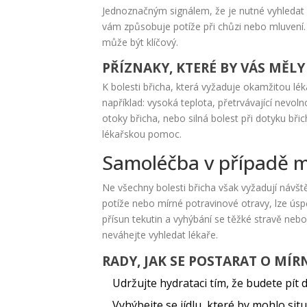
Jednoznačným signálem, že je nutné vyhledat p
vám způsobuje potíže při chůzi nebo mluvení. 
může být klíčový.
PŘÍZNAKY, KTERÉ BY VÁS MĚL
K bolesti břicha, která vyžaduje okamžitou lé
například: vysoká teplota, přetrvávající nevol
otoky břicha, nebo silná bolest při dotyku bř
lékařskou pomoc.
Samoléčba v případě mí
Ne všechny bolesti břicha však vyžadují návšt
potíže nebo mírné potravinové otravy, lze ú
přísun tekutin a vyhýbání se těžké stravě nebo
neváhejte vyhledat lékaře.
RADY, JAK SE POSTARAT O MÍR
Udržujte hydrataci tím, že budete pít 
Vyhýbejte se jídlu, které by mohlo sit