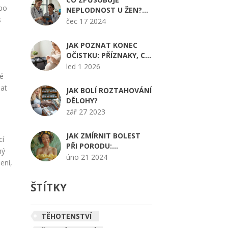
ebo
NEPLODNOST U ŽEN?
s
RADY A TIPY PRO
čec 17 2024
ZDRAVÍ
JAK POZNAT KONEC
OČISTKU: PŘÍZNAKY, CO
DĚLAT A KDY VOLAT
led 1 2026
LÉKAŘE
lé
dat
JAK BOLÍ ROZTAHOVÁNÍ
DĚLOHY?
zář 27 2023
JAK ZMÍRNIT BOLEST
cí
PŘI PORODU:
ný
KOMPLETNÍ PRŮVODCE
úno 21 2024
ení,
PRO NASTÁVAJÍCÍ
MATKY
ŠTÍTKY
TĚHOTENSTVÍ