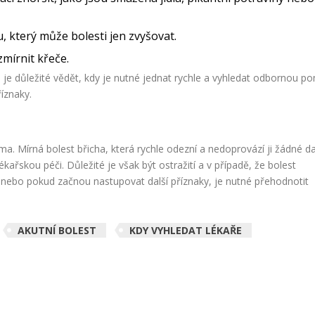
, který může bolesti jen zvyšovat.
mírnit křeče.
 je důležité vědět, kdy je nutné jednat rychle a vyhledat odbornou p
íznaky.
a
ma. Mírná bolest břicha, která rychle odezní a nedoprovází ji žádné da
řskou péči. Důležité je však být ostražití a v případě, že bolest
, nebo pokud začnou nastupovat další příznaky, je nutné přehodnotit
AKUTNÍ BOLEST
KDY VYHLEDAT LÉKAŘE