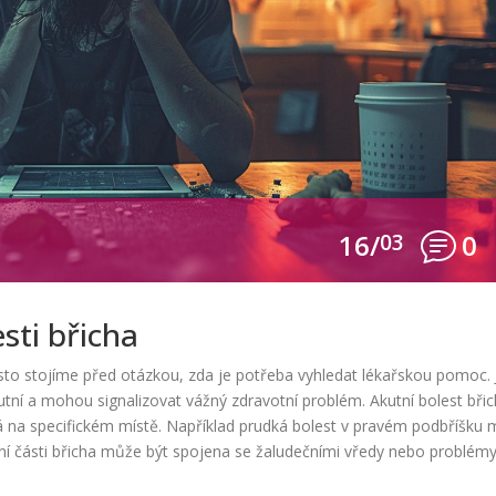
16/
03
0
esti břicha
asto stojíme před otázkou, zda je potřeba vyhledat lékařskou pomoc. 
kutní a mohou signalizovat vážný zdravotní problém. Akutní bolest bři
ná na specifickém místě. Například prudká bolest v pravém podbříšku
rní části břicha může být spojena se žaludečními vředy nebo problémy