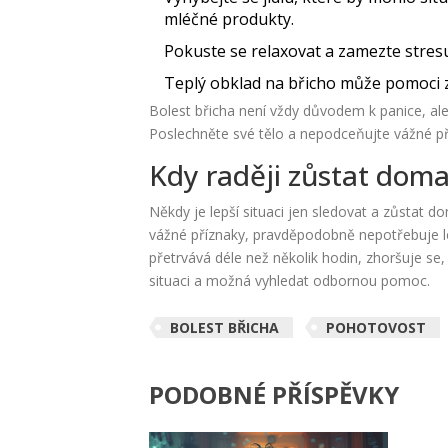
mléčné produkty.
Pokuste se relaxovat a zamezte stresu
Teplý obklad na břicho může pomoci z
Bolest břicha není vždy důvodem k panice, ale
Poslechněte své tělo a nepodceňujte vážné př
Kdy raději zůstat dom
Někdy je lepší situaci jen sledovat a zůstat do
vážné příznaky, pravděpodobně nepotřebuje léka
přetrvává déle než několik hodin, zhoršuje se
situaci a možná vyhledat odbornou pomoc.
BOLEST BŘICHA
POHOTOVOST
PODOBNÉ PŘÍSPĚVKY