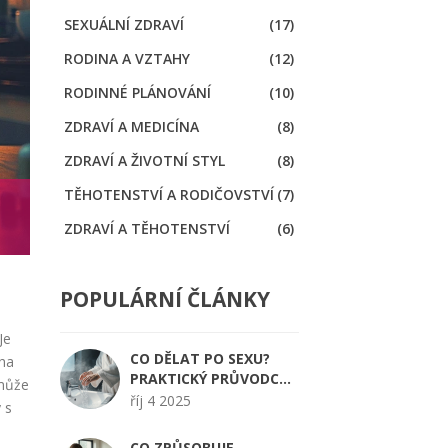
SEXUÁLNÍ ZDRAVÍ
(17)
RODINA A VZTAHY
(12)
RODINNÉ PLÁNOVÁNÍ
(10)
ZDRAVÍ A MEDICÍNA
(8)
ZDRAVÍ A ŽIVOTNÍ STYL
(8)
TĚHOTENSTVÍ A RODIČOVSTVÍ
(7)
ZDRAVÍ A TĚHOTENSTVÍ
(6)
POPULÁRNÍ ČLÁNKY
Je
CO DĚLAT PO SEXU?
cha
PRAKTICKÝ PRŮVODCE
 může
PO‑SEXUÁLNÍ PÉČÍ A
říj 4 2025
 s
INTIMITOU
CO ZPŮSOBUJE