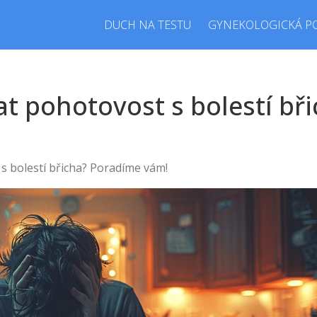
DUCH NA TESTU
GYNEKOLOGICKÁ P
at pohotovost s bolestí b
 s bolestí břicha? Poradíme vám!