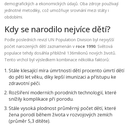
demografických a ekonomických údajů
. Oba zdroje používají
jednotné metodiky, což umožňuje srovnání mezi státy i
obdobími.
Kdy se narodilo nejvíce dětí?
Podle posledních revizí UN Population Division byl nejvyšší
počet narozených dětí zaznamenán v
roce 1990
. Světová
populace tehdy dosáhla přibližně 136milionů nových životů.
Tento vrchol byl výsledkem kombinace několika faktorů:
Stále klesající
míra úmrtnosti dětí
procento úmrtí dětí
do pěti let věku
, díky lepší imunizaci a přístupu ke
zdravotní péči.
Rozšíření moderních porodních technologií, které
snížily komplikace při porodu.
Stále vysoká
plodnost
průměrný počet dětí, které
žena porodí během života
v rozvojových zemích
(průměr 5,3 dítěte).