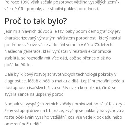
Po roce 1990 však začala pozorovat většina vyspělých zemí -
včetně ČR - pomalý, ale stabilní pokles porodnosti.
Proč to tak bylo?
Jedním z hlavních důvodů je tzv.
baby boom
demografický jev
charakterizovaný výrazným nárůstem porodnosti
, který nastal
po druhé světové válce a dosáhl vrcholu v 60. a 70. letech.
Následná generace, kteří vyrůstali v relativní ekonomické
stabilitě, se rozhodla mít více dětí, což se přeneslo až do
počátku 90. let.
Dále byl klíčový rozvoj
zdravotnických technologií
pokroky v
diagnostice, léčbě a péči o matku a dítě
. Lepší prenatální péče a
dostupnost císařských řezu snížily rizika komplikací, čímž se
zvýšila šance na úspěšný porod.
Naopak ve vyspělých zemích začaly dominovat sociální faktory -
ženy vstupují dříve na trh práce, zvyšují se náklady na výchovu a
roste očekávání vyššího vzdělání, což vše vede k odkladu nebo
omezení počtu dětí.