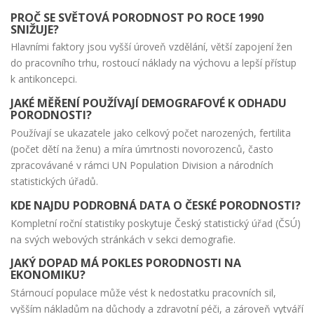
PROČ SE SVĚTOVÁ PORODNOST PO ROCE 1990
SNIŽUJE?
Hlavními faktory jsou vyšší úroveň vzdělání, větší zapojení žen
do pracovního trhu, rostoucí náklady na výchovu a lepší přístup
k antikoncepci.
JAKÉ MĚŘENÍ POUŽÍVAJÍ DEMOGRAFOVÉ K ODHADU
PORODNOSTI?
Používají se ukazatele jako celkový počet narozených, fertilita
(počet dětí na ženu) a míra úmrtnosti novorozenců, často
zpracovávané v rámci
UN Population Division
a národních
statistických úřadů.
KDE NAJDU PODROBNÁ DATA O ČESKÉ PORODNOSTI?
Kompletní roční statistiky poskytuje
Český statistický úřad (ČSÚ)
na svých webových stránkách v sekci demografie.
JAKÝ DOPAD MÁ POKLES PORODNOSTI NA
EKONOMIKU?
Stárnoucí populace může vést k nedostatku pracovních sil,
vyšším nákladům na důchody a zdravotní péči, a zároveň vytváří