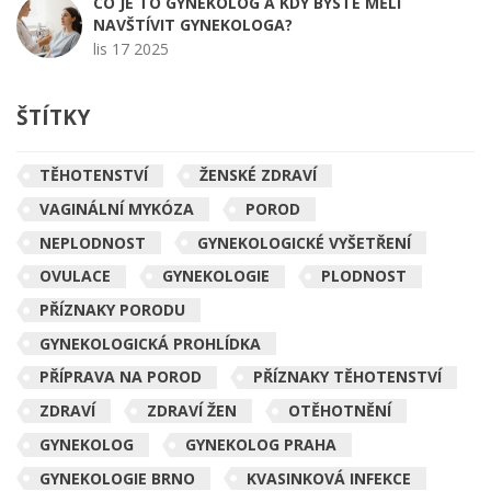
CO JE TO GYNEKOLOG A KDY BYSTE MĚLI
NAVŠTÍVIT GYNEKOLOGA?
lis 17 2025
ŠTÍTKY
TĚHOTENSTVÍ
ŽENSKÉ ZDRAVÍ
VAGINÁLNÍ MYKÓZA
POROD
NEPLODNOST
GYNEKOLOGICKÉ VYŠETŘENÍ
OVULACE
GYNEKOLOGIE
PLODNOST
PŘÍZNAKY PORODU
GYNEKOLOGICKÁ PROHLÍDKA
PŘÍPRAVA NA POROD
PŘÍZNAKY TĚHOTENSTVÍ
ZDRAVÍ
ZDRAVÍ ŽEN
OTĚHOTNĚNÍ
GYNEKOLOG
GYNEKOLOG PRAHA
GYNEKOLOGIE BRNO
KVASINKOVÁ INFEKCE