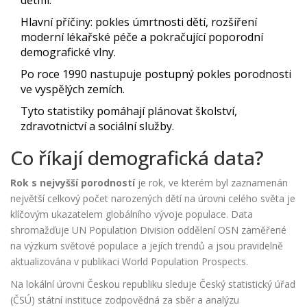
dětmi.
Hlavní příčiny: pokles úmrtnosti dětí, rozšíření
moderní lékařské péče a pokračující poporodní
demografické vlny.
Po roce 1990 nastupuje postupný pokles porodnosti
ve vyspělých zemích.
Tyto statistiky pomáhají plánovat školství,
zdravotnictví a sociální služby.
Co říkají demografická data?
Rok s nejvyšší porodností
je rok, ve kterém byl zaznamenán
největší celkový počet narozených dětí na úrovni celého světa
je
klíčovým ukazatelem globálního vývoje populace. Data
shromažďuje
UN Population Division
oddělení OSN zaměřené
na výzkum světové populace a jejích trendů
a jsou pravidelně
aktualizována v publikaci World Population Prospects.
Na lokální úrovni Českou republiku sleduje
Český statistický úřad
(ČSÚ)
státní instituce zodpovědná za sběr a analýzu