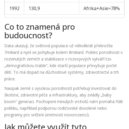
1992
130,9
Afrika+Asie≈78%
Co to znamená pro
budoucnost?
Data ukazují, že světová populace už několikrát překročila
7miliard a nyní se pohybuje kolem 8miliard. Pokles porodnosti v
rozvinutých zemích a stabilizace v rozvojových vytváří tzv.
„demografickou trable“, kde starší populace převyšuje počet
dětí. To má dopad na důchodové systémy, zdravotnictví a trh
práce.
Naopak země s vysokou porodností potřebují investovat do
školství, zdravotní péče a infrastruktury, aby zvládly „baby
boom“ generaci. Pochopení minulých vrcholů nám pomáhá řídit
politiku, například podporou rodičovské dovolené nebo
programy pro snížení úmrtnosti novorozenců.
Jak můžete využít tyto