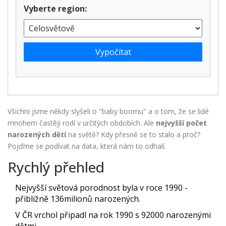
Vyberte region:
Vypočítat
Všichni jsme někdy slyšeli o "baby boomu" a o tom, že se lidé
mnohem častěji rodí v určitých obdobích. Ale
nejvyšší počet
narozených dětí
na světě? Kdy přesně se to stalo a proč?
Pojďme se podívat na data, která nám to odhalí.
Rychlý přehled
Nejvyšší světová porodnost byla v roce 1990 -
přibližně 136milionů narozených.
V ČR vrchol připadl na rok 1990 s 92000 narozenými