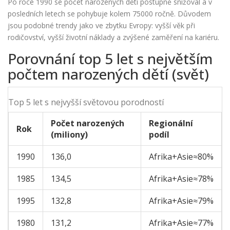
Po roce 1990 se počet narozených dětí postupně snižoval a v
posledních letech se pohybuje kolem 75000 ročně. Důvodem
jsou podobné trendy jako ve zbytku Evropy: vyšší věk při
rodičovství, vyšší životní náklady a zvýšené zaměření na kariéru.
Porovnání top 5 let s největším
počtem narozených dětí (svět)
Top 5 let s nejvyšší světovou porodností
Počet narozených
Regionální
Rok
(miliony)
podíl
1990
136,0
Afrika+Asie≈80%
1985
134,5
Afrika+Asie≈78%
1995
132,8
Afrika+Asie≈79%
1980
131,2
Afrika+Asie≈77%