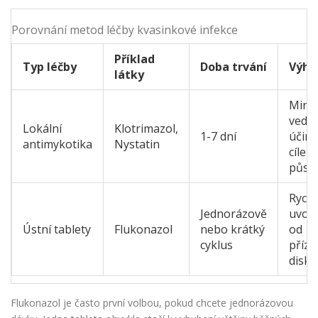
Porovnání metod léčby kvasinkové infekce
Příklad
Typ léčby
Doba trvání
Výho
látky
Mini
vedle
Lokální
Klotrimazol,
1-7 dní
účink
antimykotika
Nystatin
cílen
půso
Rychl
Jednorázově
uvoln
Ústní tablety
Flukonazol
nebo krátký
od
cyklus
přízn
diskr
Flukonazol
je často první volbou, pokud chcete jednorázovou