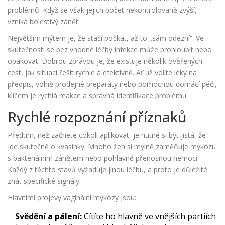
problémů. Když se však jejich počet nekontrolovaně zvýší,
vzniká bolestivý zánět.
Největším mýtem je, že stačí počkat, až to „sám odezní“. Ve
skutečnosti se bez vhodné léčby infekce může prohloubit nebo
opakovat. Dobrou zprávou je, že existuje několik ověřených
cest, jak situaci řešit rychle a efektivně. Ať už volíte léky na
předpis, volně prodejné preparáty nebo pomocnou domácí péči,
klíčem je rychlá reakce a správná identifikace problému.
Rychlé rozpoznání příznaků
Předtím, než začnete cokoli aplikovat, je nutné si být jistá, že
jde skutečně o kvasinky. Mnoho žen si mylně zaměňuje mykózu
s bakteriálním zánětem nebo pohlavně přenosnou nemocí.
Každý z těchto stavů vyžaduje jinou léčbu, a proto je důležité
znát specifické signály.
Hlavními projevy
vaginální mykózy
jsou:
Svědění a pálení:
Cítíte ho hlavně ve vnějších partiích