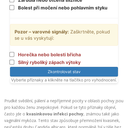
Zarudlá nebo otčená sliznice
Bolest při močení nebo pohlavním styku
Pozor – varovné signály:
Zaškrtněte, pokud
se u vás vyskytují:
Horečka nebo bolesti břicha
Silný ryboliký zápach výtoky
Zkontrolovat stav
Vyberte příznaky a klikněte na tlačítko pro vyhodnocení.
Prudké svědění, pálení a nepříjemné pocity v oblasti pochvy jsou
pro každou ženu znepokojivé. Pokud se tyto příznaky objeví,
často jde o
kvasinkovou infekci pochvy
, známou také jako
vaginální mykóza
. Tento stav způsobuje přemnožení kvasinek,
nejčastěji druhu
Candida albicans
, které normálně žijí v těle bez