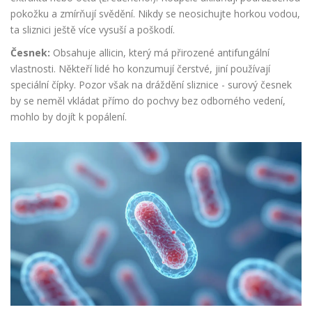
pokožku a zmírňují svědění. Nikdy se neosichujte horkou vodou,
ta sliznici ještě více vysuší a poškodí.
Česnek:
Obsahuje allicin, který má přirozené antifungální
vlastnosti. Někteří lidé ho konzumují čerstvé, jiní používají
speciální čípky. Pozor však na dráždění sliznice - surový česnek
by se neměl vkládat přímo do pochvy bez odborného vedení,
mohlo by dojít k popálení.