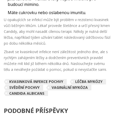
budoucí mimino.
Máte cukrovku nebo oslabenou imunitu.
U opakujících se infekcí může být problém v rezistenci kvasinek
vůči běžným lékům. Lékař provede štetěnce a určí přesný kmen
Candidy
, aby mohl nasadit cílenou terapii. Někdy je nutná delší
léčba, například týden užívání tablet následovaný údržbovou fází
po dobu několika měsíců.
Zbavit se kvasinkové infekce není záležitost jednoho dne, ale s
rychlým zahájením léčby a dodržením preventivních pravidel
můžete mít klid již během několika dnů. Naslouchejte svému
tělu a neváhejte požádat o pomoc, pokud si nevystačíte sami.
KVASINKOVÁ INFEKCE POCHVY
LÉČBA MYKÓZY
SVĚDĚNÍ POCHVY
VAGINÁLNÍ MYKÓZA
CANDIDA ALBICANS
PODOBNÉ PŘÍSPĚVKY