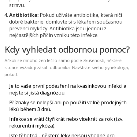
stravu.
Antibiotika:
Pokud užíváte antibiotika, která ničí
dobré bakterie, domluvte si s lékařem současnou
prevenci mykózy. Antibiotika jsou jednou z
nejčastějších příčin vzniku této infekce.
Kdy vyhledat odbornou pomoc?
Ačkoli se mnoho žen léčilo samo podle zkušeností, některé
situace vyžadují zásah odborníka. Navštivte svého gynekologa,
pokud:
Je to vaše první podezření na kvasinkovou infekci a
nejste si jistá diagnózou.
Příznaky se nelepší ani po použití volně prodejných
léků během 3 dnů.
Infekce se vrátí čtyřikrát nebo vícekrát za rok (tzv.
rekurentní mykóza).
Jste těhotná - některé léky nejsou vhodné pro