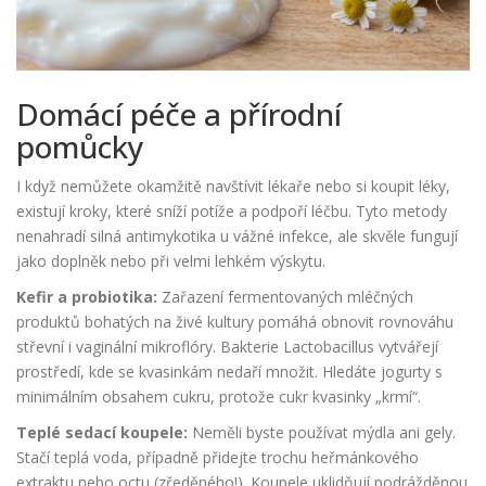
Domácí péče a přírodní
pomůcky
I když nemůžete okamžitě navštívit lékaře nebo si koupit léky,
existují kroky, které sníží potíže a podpoří léčbu. Tyto metody
nenahradí silná antimykotika u vážné infekce, ale skvěle fungují
jako doplněk nebo při velmi lehkém výskytu.
Kefir a probiotika:
Zařazení fermentovaných mléčných
produktů bohatých na živé kultury pomáhá obnovit rovnováhu
střevní i vaginální mikroflóry. Bakterie
Lactobacillus
vytvářejí
prostředí, kde se kvasinkám nedaří množit. Hledáte jogurty s
minimálním obsahem cukru, protože cukr kvasinky „krmí“.
Teplé sedací koupele:
Neměli byste používat mýdla ani gely.
Stačí teplá voda, případně přidejte trochu heřmánkového
extraktu nebo octu (zředěného!). Koupele uklidňují podrážděnou