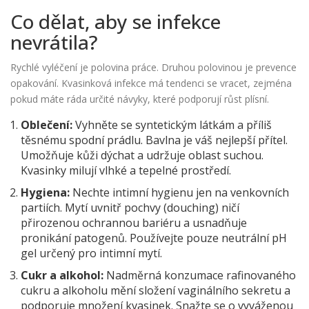
Co dělat, aby se infekce
nevrátila?
Rychlé vyléčení je polovina práce. Druhou polovinou je prevence
opakování. Kvasinková infekce má tendenci se vracet, zejména
pokud máte ráda určité návyky, které podporují růst plísní.
Oblečení:
Vyhněte se syntetickým látkám a příliš
těsnému spodní prádlu. Bavlna je váš nejlepší přítel.
Umožňuje kůži dýchat a udržuje oblast suchou.
Kvasinky milují vlhké a tepelné prostředí.
Hygiena:
Nechte intimní hygienu jen na venkovních
partiích. Mytí uvnitř pochvy (douching) ničí
přirozenou ochrannou bariéru a usnadňuje
pronikání patogenů. Používejte pouze neutrální pH
gel určený pro intimní mytí.
Cukr a alkohol:
Nadměrná konzumace rafinovaného
cukru a alkoholu mění složení vaginálního sekretu a
podporuje množení kvasinek. Snažte se o vyváženou