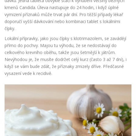
dávku. Jedna tableta obvykle stačí k vyhubení většiny běžných
kmenů
Candida
. Úleva nastupuje do 24 hodin, i když úplné
vymizení příznaků může trvat pár dní. Pro těžší případy lékař
doporučí vyšší dávkování nebo kombinaci tablet s lokálními
čípky.
Lokální přípravky, jako jsou čípky s
klotrimazolem
, se zavádějí
přímo do pochvy. Majou tu výhodu, že se nedostávají do
celkového krevního oběhu, takže jsou šetrnější k játrům.
Nevýhodou je, že musíte dodržet celý kurz (často 3 až 7 dní), i
když se vám bude zdát, že příznaky zmizely dříve. Předčasné
vysazení vede k recidivě.