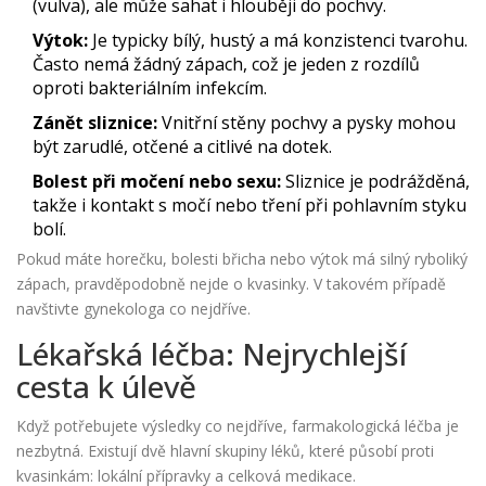
(vulva), ale může sahat i hlouběji do pochvy.
Výtok:
Je typicky bílý, hustý a má konzistenci tvarohu.
Často nemá žádný zápach, což je jeden z rozdílů
oproti bakteriálním infekcím.
Zánět sliznice:
Vnitřní stěny pochvy a pysky mohou
být zarudlé, otčené a citlivé na dotek.
Bolest při močení nebo sexu:
Sliznice je podrážděná,
takže i kontakt s močí nebo tření při pohlavním styku
bolí.
Pokud máte horečku, bolesti břicha nebo výtok má silný ryboliký
zápach, pravděpodobně nejde o kvasinky. V takovém případě
navštivte gynekologa co nejdříve.
Lékařská léčba: Nejrychlejší
cesta k úlevě
Když potřebujete výsledky co nejdříve, farmakologická léčba je
nezbytná. Existují dvě hlavní skupiny léků, které působí proti
kvasinkám: lokální přípravky a celková medikace.