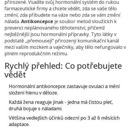
přirozené. Vsadíte svůj hormonální systém do rukou
farmaceutické firmy a chcete vědět, zda se vaše tělo
změní, zda přibudete na váze nebo zda se vám změní
nálada.
Antikoncepce
je
soubor metod sloužících k
prevenci neplánovaného těhotenství, přičemž
nejběžnější jsou hormonální přípravky
. Tyto látky v
podstatě „přemousejí“ přirozený komunikační kanál
mezi vaším mozkem a vaječníky, aby tělo nefungovalo v
plném reprodukčním režimu.
Rychlý přehled: Co potřebujete
vědět
Hormonální antikoncepce zastavuje ovulaci a mění
složení hlenu v děloze.
Každá žena reaguje jinak - jedna má čistou pleť,
druhá bojuje s náladami.
Většina vedlejších účinků odezní po 3 až 6 měsících
adaptace.