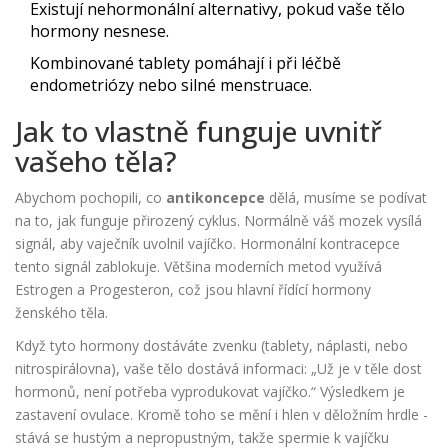
Existují nehormonální alternativy, pokud vaše tělo
hormony nesnese.
Kombinované tablety pomáhají i při léčbě
endometriózy nebo silné menstruace.
Jak to vlastně funguje uvnitř
vašeho těla?
Abychom pochopili, co
antikoncepce
dělá, musíme se podívat
na to, jak funguje přirozený cyklus. Normálně váš mozek vysílá
signál, aby vaječník uvolnil vajíčko. Hormonální kontracepce
tento signál zablokuje. Většina moderních metod využívá
Estrogen
a
Progesteron
, což jsou hlavní řídící hormony
ženského těla.
Když tyto hormony dostáváte zvenku (tablety, náplasti, nebo
nitrospirálovna), vaše tělo dostává informaci: „Už je v těle dost
hormonů, není potřeba vyprodukovat vajíčko.“ Výsledkem je
zastavení ovulace. Kromě toho se mění i hlen v děložním hrdle -
stává se hustým a nepropustným, takže spermie k vajíčku