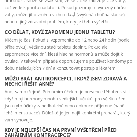
hmotnost. Může se však stát, že se v těle zadržuje více vody,
což vede k pocitu nadutosti. Pokud pozorujete výrazný nárůst
váhy, může jít o změnu v chutn أيضا (zvýšená chuť na sladké)
nebo o jiný zdravotní problém, který je třeba vyšetřit.
CO DĚLAT, KDYŽ ZAPOMENU JEDNU TABLETU?
Klíčem je čas. Pokud si vzpomeníte do 12 nebo 24 hodin (podle
příbalovku), většinou stačí tabletu doplnit. Pokud ale
zapomenete více dní, klesá hladina hormonů a může dojít k
ovulaci. V takovém případě doporučujeme používat kondomy po
dobu následujících 7 dní a konzultovat postup s lékařem.
MŮŽU BRÁT ANTIKONCEPCI, I KDYŽ JSEM ZDRAVÁ A
NECHCI ŘEŠIT AKNÉ?
Ano, samozřejmě. Primárním účelem je prevence těhotenství. I
když mají hormony mnoho vedlejších účinků, pro většinu žen
jsou tyto účinky zanedbatelné nebo dokonce příjemné (např.
lehčí menstruace). Důležité je jen najít konkrétní preparát, který
vám vyhovuje.
KDY JE NEJLEPŠÍ ČAS NA PRVNÍ VYŠETŘENÍ PŘED
ZAHÁJENÍM KONTRACEPCE?