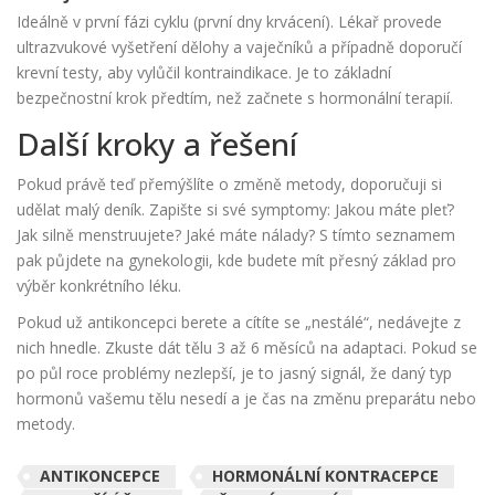
Ideálně v první fázi cyklu (první dny krvácení). Lékař provede
ultrazvukové vyšetření dělohy a vaječníků a případně doporučí
krevní testy, aby vylůčil kontraindikace. Je to základní
bezpečnostní krok předtím, než začnete s hormonální terapií.
Další kroky a řešení
Pokud právě teď přemýšlíte o změně metody, doporučuji si
udělat malý deník. Zapište si své symptomy: Jakou máte pleť?
Jak silně menstruujete? Jaké máte nálady? S tímto seznamem
pak půjdete na gynekologii, kde budete mít přesný základ pro
výběr konkrétního léku.
Pokud už antikoncepci berete a cítíte se „nestálé“, nedávejte z
nich hnedle. Zkuste dát tělu 3 až 6 měsíců na adaptaci. Pokud se
po půl roce problémy nezlepší, je to jasný signál, že daný typ
hormonů vašemu tělu nesedí a je čas na změnu preparátu nebo
metody.
ANTIKONCEPCE
HORMONÁLNÍ KONTRACEPCE