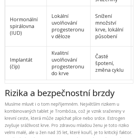
Lokální
Snížení
Hormonální
n
uvolňování
množství
spirálovna
progesteronu
krve, lokální
(IUD)
v děloze
působení
Kvalitní
Časté
Implantát
uvolňování
špotení,
(číp)
progesteronu
změna cyklu
do krve
Rizika a bezpečnostní brzdy
Musíme mluvit i o tom nepříjemném. Největším rizikem u
kombinovaných tablet je
Trombóza
, což je vznik sraženiny v
krevní ceste, která může zapíchat plíce nebo srdce.
Estrogen
zvyšuje srážlivost krve. Pro zdravou mladou ženu je toto riziko
velmi malé, ale u žen nad 35 let, které kouří, je to kritický faktor.