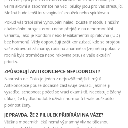
velmi aktivní a zapomínáte na věci, pilulky jsou pro vás stresující.
Možná bude lepší
Intravaginalní kroužek
nebo spirálovna.
Pokud vás trápí silné vyhoupání nálad, zkuste metodu s nižším
dávkováním progesteronu nebo přejděte na nehormonální
variantu, jako je
Kondom
nebo
Medikamentní spirálovna (IUD)
bez hormonů.
Vždy doporučuji začít konzultací, kde se projdou
vaše zdravotní záznamy, rodinná anamnéza (zejména pokud v
rodině byla trombóza nebo rakovina prsu) a vaše aktuální
priority.
ZPŮSOBUJÍ ANTIKONCEPCE NEPLODNOST?
Naprosto ne. Toto je jeden z nejrozšířenějších mýtů.
Antikoncepce pouze dočasně zastavuje ovulaci. Jakmile ji
vysadíte, schopnost početí se vrací okamžitě. Neexistuje žádný
důkaz, že by dlouhodobé užívání hormonů trvale poškodilo
plodnost ženy.
JE PRAVDA, ŽE Z PILULEK PŘIBÍRÁM NA VÁZE?
Většina moderních léků nemá významný vliv na tělesnou