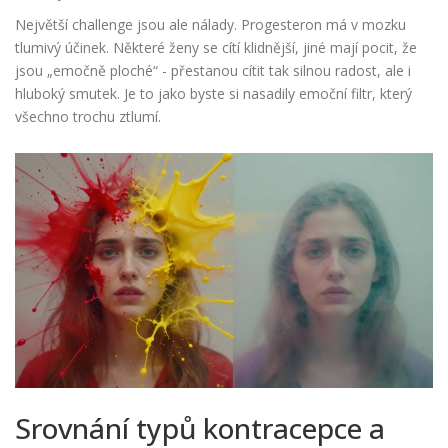
Největší challenge jsou ale nálady. Progesteron má v mozku
tlumivý účinek. Některé ženy se cítí klidnější, jiné mají pocit, že
jsou „emočně ploché“ - přestanou cítit tak silnou radost, ale i
hluboký smutek. Je to jako byste si nasadily emoční filtr, který
všechno trochu ztlumí.
Srovnání typů kontracepce a