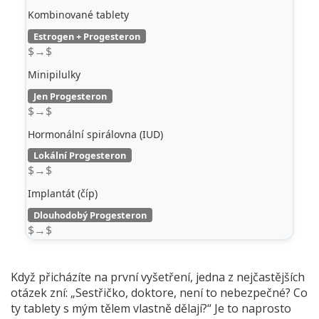
Kombinované tablety
Estrogen + Progesteron
$→$
Minipilulky
Jen Progesteron
$→$
Hormonální spirálovna (IUD)
Lokální Progesteron
$→$
Implantát (číp)
Dlouhodobý Progesteron
$→$
Když přicházíte na první vyšetření, jedna z nejčastějších
otázek zní: „Sestřičko, doktore, není to nebezpečné? Co
ty tablety s mým tělem vlastně dělají?“ Je to naprosto