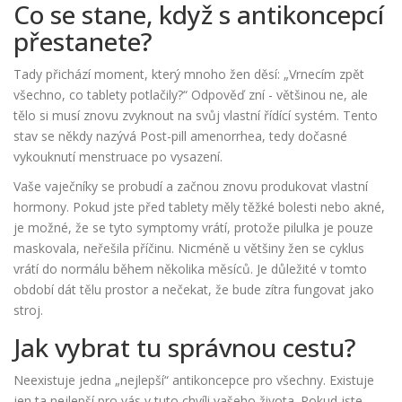
Co se stane, když s antikoncepcí
přestanete?
Tady přichází moment, který mnoho žen děsí: „Vrnecím zpět
všechno, co tablety potlačily?“ Odpověď zní - většinou ne, ale
tělo si musí znovu zvyknout na svůj vlastní řídící systém. Tento
stav se někdy nazývá
Post-pill amenorrhea
, tedy dočasné
vykouknutí menstruace po vysazení.
Vaše vaječníky se probudí a začnou znovu produkovat vlastní
hormony. Pokud jste před tablety měly těžké bolesti nebo akné,
je možné, že se tyto symptomy vrátí, protože pilulka je pouze
maskovala, neřešila příčinu. Nicméně u většiny žen se cyklus
vrátí do normálu během několika měsíců. Je důležité v tomto
období dát tělu prostor a nečekat, že bude zítra fungovat jako
stroj.
Jak vybrat tu správnou cestu?
Neexistuje jedna „nejlepší“ antikoncepce pro všechny. Existuje
jen ta nejlepší pro vás v tuto chvíli vašeho života. Pokud jste