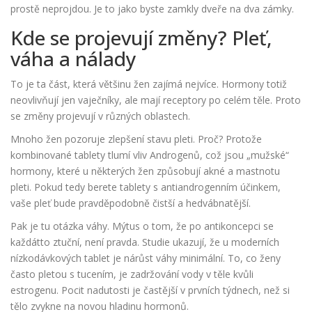
prostě neprojdou. Je to jako byste zamkly dveře na dva zámky.
Kde se projevují změny? Pleť,
váha a nálady
To je ta část, která většinu žen zajímá nejvíce. Hormony totiž
neovlivňují jen vaječníky, ale mají receptory po celém těle. Proto
se změny projevují v různých oblastech.
Mnoho žen pozoruje zlepšení stavu pleti. Proč? Protože
kombinované tablety tlumí vliv
Androgenů
, což jsou „mužské“
hormony, které u některých žen způsobují akné a mastnotu
pleti.
Pokud tedy berete tablety s antiandrogenním účinkem,
vaše pleť bude pravděpodobně čistší a hedvábnatější.
Pak je tu otázka váhy. Mýtus o tom, že po antikoncepci se
každátto ztuční, není pravda. Studie ukazují, že u moderních
nízkodávkových tablet je nárůst váhy minimální. To, co ženy
často pletou s tucením, je zadržování vody v těle kvůli
estrogenu. Pocit nadutosti je častější v prvních týdnech, než si
tělo zvykne na novou hladinu hormonů.