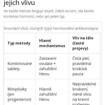
jejich vlivu
Ne každá metoda funguje stejně. Záleží na tom, zda berete
kombinaci hormonů, nebo jen jeden typ.
Srovnání vlivů různých typů hormonální antikoncepce
Vliv na tělo
Hlavní
Typ metody
(časté
mechanismus
projevy)
Zastavení
Čistá pleť,
Kombinované
ovulace +
pravidelná
tablety
zahuštění
krvácivá
hlenu
pauza
Nepravidelné
Minipilulky
Hlavně
krvácení,
(jen
zahuštění
méně vlivu
progesteron)
hlenu
na krevní
sraženiny