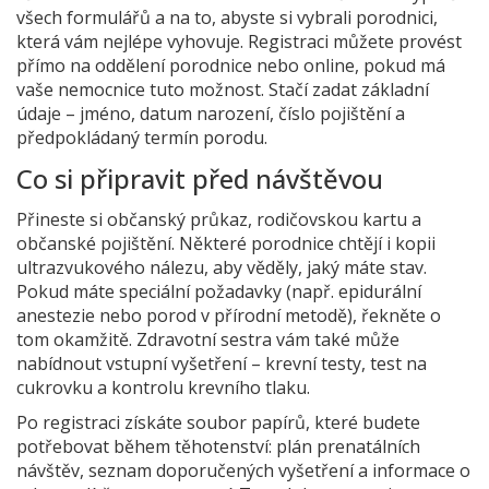
všech formulářů a na to, abyste si vybrali porodnici,
která vám nejlépe vyhovuje. Registraci můžete provést
přímo na oddělení porodnice nebo online, pokud má
vaše nemocnice tuto možnost. Stačí zadat základní
údaje – jméno, datum narození, číslo pojištění a
předpokládaný termín porodu.
Co si připravit před návštěvou
Přineste si občanský průkaz, rodičovskou kartu a
občanské pojištění. Některé porodnice chtějí i kopii
ultrazvukového nálezu, aby věděly, jaký máte stav.
Pokud máte speciální požadavky (např. epidurální
anestezie nebo porod v přírodní metodě), řekněte o
tom okamžitě. Zdravotní sestra vám také může
nabídnout vstupní vyšetření – krevní testy, test na
cukrovku a kontrolu krevního tlaku.
Po registraci získáte soubor papírů, které budete
potřebovat během těhotenství: plán prenatálních
návštěv, seznam doporučených vyšetření a informace o