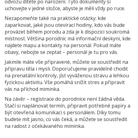
odvozu dítěte po narození. Tyto dokumenty si
uchovejte v jedné složce, abyste je měli vždy po ruce.
Nezapomeňte také na praktické otázky: kde
zaparkovat, jaké jsou otevírací hodiny, kdo vás bude
provázet během porodu a zda je k dispozici soukromá
místnost. Většina porodnic má informační deskyni, kde
najdete mapu a kontakty na personál. Pokud máte
obavy, nebojte se zeptat – personál je tu pro vás.
Jakmile máte vše připravené, můžete se soustředit na
přípravu těla i mysli. Doporučujeme pravidelně chodit
na prenatální kontroly, jíst vyváženou stravu a lehkou
fyzickou aktivitu. Vše pomáhá snížit stres a připravit
vás na příchod miminka.
Na závěr – registrace do porodnice není žádná věda.
Stačí si naplánovat termín, připravit potřebné papíry a
být otevřená komunikaci s personálem. Díky tomu
budete mít jasno, co vás čeká, a můžete se soustředit
na radost z očekávaného miminka.