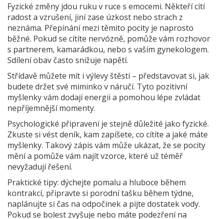
Fyzické změny jdou ruku v ruce s emocemi. Někteří cítí
radost a vzrušení, jiní zase úzkost nebo strach z
neznáma. Přepínání mezi těmito pocity je naprosto
běžné. Pokud se cítíte nervózně, pomůže vám rozhovor
s partnerem, kamarádkou, nebo s vaším gynekologem.
Sdílení obav často snižuje napětí.
Střídavě můžete mít i výlevy štěstí – představovat si, jak
budete držet své miminko v náručí. Tyto pozitivní
myšlenky vám dodají energii a pomohou lépe zvládat
nepříjemnější momenty.
Psychologické připravení je stejně důležité jako fyzické.
Zkuste si vést deník, kam zapíšete, co cítíte a jaké máte
myšlenky. Takový zápis vám může ukázat, že se pocity
mění a pomůže vám najít vzorce, které už téměř
nevyžadují řešení.
Praktické tipy: dýchejte pomalu a hluboce během
kontrakcí, připravte si porodní tašku během týdne,
naplánujte si čas na odpočinek a pijte dostatek vody.
Pokud se bolest zvyšuje nebo máte podezření na