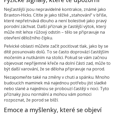
Nejčastější jsou nepravidelné kontrakce, známé jako
Braxton‑Hicks. Cítíte je jako těžké „stahování“ v břiše,
které nepřetrvává dlouho a není bolestivé jako pravý
porodní záchvat. Další příznak je častější výtok, který
může mít lehce růžový odstín – tělo se připravuje na
otevření děložního čípku.
Pelvické oblasti můžete začít pociťovat tlak, jako by se
dítě posunovalo dolů. To se často doprovází častějším
močením a nutkáním na stolici. Pokud se vám začnou
objevovat nepříjemné křeče na dolní části zad, může to
být další varování, že se děloha připravuje na porod.
Nezapomeňte také na změny v chuti a spánku. Mnoho
budoucích maminek má najednou potřebu jíst sladké
nebo slané a najednou se probouzí častěji v noci. Tyto
příznaky jsou normální a mohou vám pomoci
rozpoznat, že porod se blíží.
Emoce a myšlenky, které se objeví