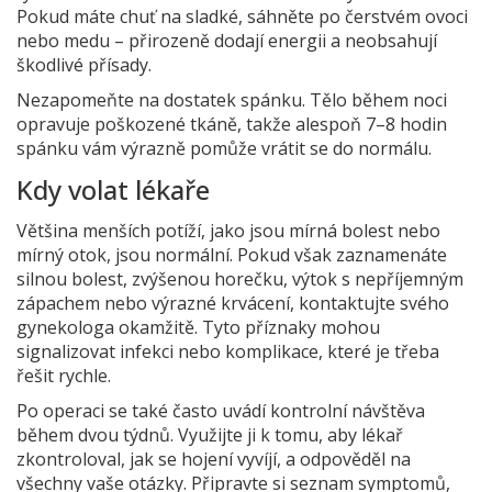
Pokud máte chuť na sladké, sáhněte po čerstvém ovoci
nebo medu – přirozeně dodají energii a neobsahují
škodlivé přísady.
Nezapomeňte na dostatek spánku. Tělo během noci
opravuje poškozené tkáně, takže alespoň 7–8 hodin
spánku vám výrazně pomůže vrátit se do normálu.
Kdy volat lékaře
Většina menších potíží, jako jsou mírná bolest nebo
mírný otok, jsou normální. Pokud však zaznamenáte
silnou bolest, zvýšenou horečku, výtok s nepříjemným
zápachem nebo výrazné krvácení, kontaktujte svého
gynekologa okamžitě. Tyto příznaky mohou
signalizovat infekci nebo komplikace, které je třeba
řešit rychle.
Po operaci se také často uvádí kontrolní návštěva
během dvou týdnů. Využijte ji k tomu, aby lékař
zkontroloval, jak se hojení vyvíjí, a odpověděl na
všechny vaše otázky. Připravte si seznam symptomů,