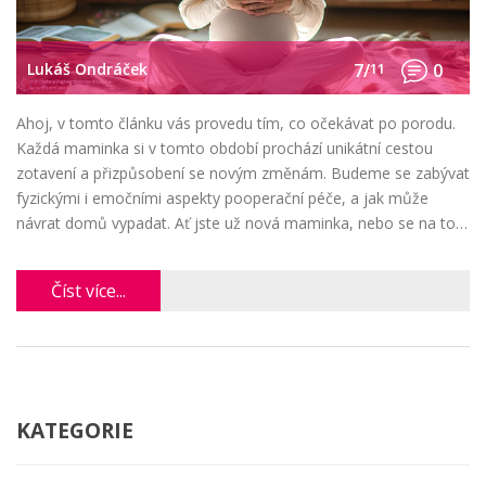
Lukáš Ondráček
7/
11
0
Ahoj, v tomto článku vás provedu tím, co očekávat po porodu.
Každá maminka si v tomto období prochází unikátní cestou
zotavení a přizpůsobení se novým změnám. Budeme se zabývat
fyzickými i emočními aspekty pooperační péče, a jak může
návrat domů vypadat. Ať jste už nová maminka, nebo se na to
teprve chystáte, tento článek vám poskytne důležité informace.
Pojďme na to spolu podívat.
Číst více...
KATEGORIE