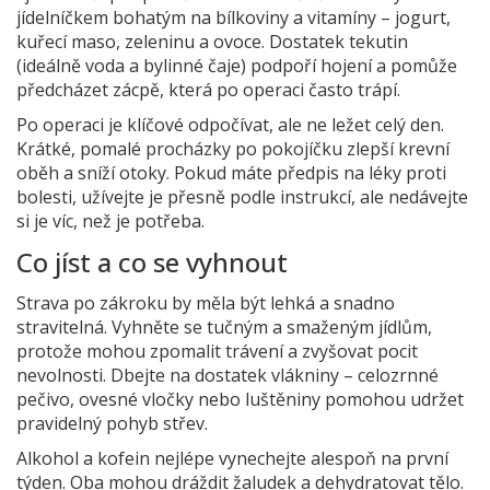
jídelníčkem bohatým na bílkoviny a vitamíny – jogurt,
kuřecí maso, zeleninu a ovoce. Dostatek tekutin
(ideálně voda a bylinné čaje) podpoří hojení a pomůže
předcházet zácpě, která po operaci často trápí.
Po operaci je klíčové odpočívat, ale ne ležet celý den.
Krátké, pomalé procházky po pokojíčku zlepší krevní
oběh a sníží otoky. Pokud máte předpis na léky proti
bolesti, užívejte je přesně podle instrukcí, ale nedávejte
si je víc, než je potřeba.
Co jíst a co se vyhnout
Strava po zákroku by měla být lehká a snadno
stravitelná. Vyhněte se tučným a smaženým jídlům,
protože mohou zpomalit trávení a zvyšovat pocit
nevolnosti. Dbejte na dostatek vlákniny – celozrnné
pečivo, ovesné vločky nebo luštěniny pomohou udržet
pravidelný pohyb střev.
Alkohol a kofein nejlépe vynechejte alespoň na první
týden. Oba mohou dráždit žaludek a dehydratovat tělo.