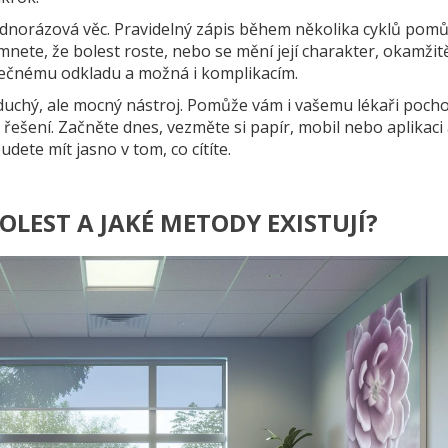
ednorázová věc. Pravidelný zápis během několika cyklů pom
nete, že bolest roste, nebo se mění její charakter, okamžit
ytečnému odkladu a možná i komplikacím.
duchý, ale mocný nástroj. Pomůže vám i vašemu lékaři pocho
 řešení. Začněte dnes, vezměte si papír, mobil nebo aplikaci
budete mít jasno v tom, co cítíte.
OLEST A JAKÉ METODY EXISTUJÍ?