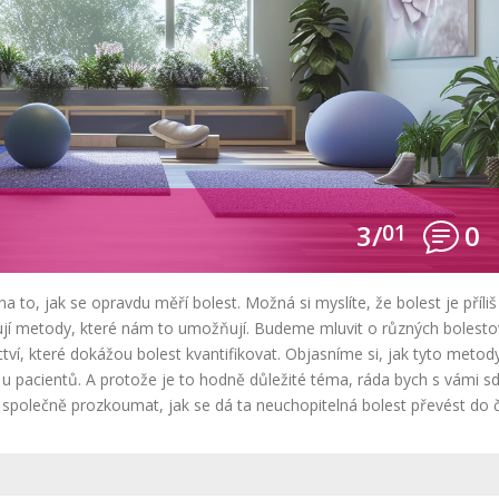
3/
01
0
 to, jak se opravdu měří bolest. Možná si myslíte, že bolest je příliš
istují metody, které nám to umožňují. Budeme mluvit o různých bolest
tví, které dokážou bolest kvantifikovat. Objasníme si, jak tyto metod
 u pacientů. A protože je to hodně důležité téma, ráda bych s vámi sd
společně prozkoumat, jak se dá ta neuchopitelná bolest převést do č