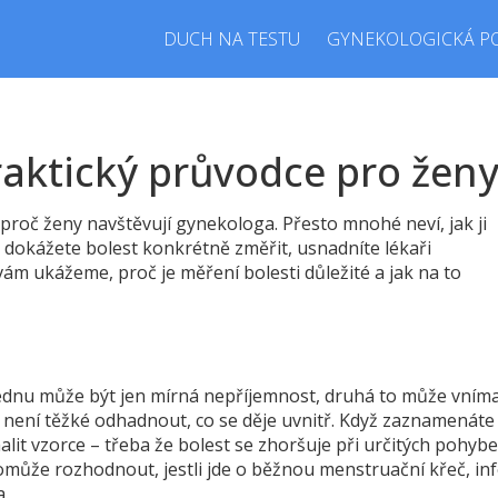
DUCH NA TESTU
GYNEKOLOGICKÁ P
raktický průvodce pro žen
 proč ženy navštěvují gynekologa. Přesto mnohé neví, jak ji
dokážete bolest konkrétně změřit, usnadníte lékaři
vám ukážeme, proč je měření bolesti důležité a jak na to
 jednu může být jen mírná nepříjemnost, druhá to může vním
u není těžké odhadnout, co se děje uvnitř. Když zaznamenáte
alit vzorce – třeba že bolest se zhoršuje při určitých pohyb
pomůže rozhodnout, jestli jde o běžnou menstruační křeč, inf
a.