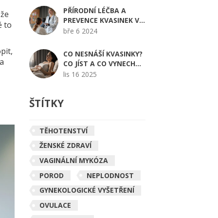
PŘÍRODNÍ LÉČBA A
ůže
PREVENCE KVASINEK V
ě to
POCHVĚ
bře 6 2024
pit,
CO NESNÁŠÍ KVASINKY?
 a
CO JÍST A CO VYNECHAT
PŘI VAGINÁLNÍ MYKÓZE
lis 16 2025
ŠTÍTKY
TĚHOTENSTVÍ
ŽENSKÉ ZDRAVÍ
VAGINÁLNÍ MYKÓZA
POROD
NEPLODNOST
GYNEKOLOGICKÉ VYŠETŘENÍ
OVULACE