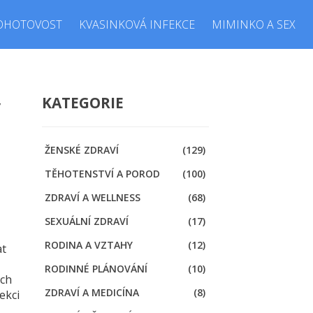
OHOTOVOST
KVASINKOVÁ INFEKCE
MIMINKO A SEX
y
KATEGORIE
ŽENSKÉ ZDRAVÍ
(129)
TĚHOTENSTVÍ A POROD
(100)
ZDRAVÍ A WELLNESS
(68)
SEXUÁLNÍ ZDRAVÍ
(17)
RODINA A VZTAHY
(12)
at
RODINNÉ PLÁNOVÁNÍ
(10)
ech
ZDRAVÍ A MEDICÍNA
(8)
ekci