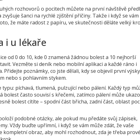
louhých rozhovorů o pocitech můžete na první návštěvě předl
 zvyšuje šanci na rychlé zjištění příčiny. Takže i když se vám
roto, že máte radost z papíru, ve skutečnosti děláte velký kr
 i u lékaře
ice od 0 do 10, kde 0 znamená žádnou bolest a 10 nejhorší
avit. Vezměte si deník nebo mobilní aplikaci a každé ráno i
. Přidejte poznámky, co jste dělali, kdy se objevil první výsky
lem nebo s pohlavním stykem.
le typu: píchavá, tlumená, pulzující nebo pálení. Každý typ mů
vá bolest často souvisí s křečemi, zatímco pálení může ukaz
sně bolest cítíte – spodní část břicha, zadní část, oblast po
položí podobné otázky, ale pokud mu předáte svůj zápisek,
témy. Vždy buďte upřímní, i když se vám může zdát, že vaše
je kompletní obraz, aby mohl rozhodnout, zda je třeba prov
ákrok.