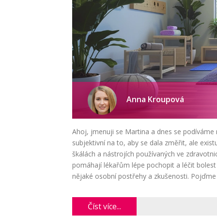
Anna Kroupová
Ahoj, jmenuji se Martina a dnes se podíváme na
subjektivní na to, aby se dala změřit, ale ex
škálách a nástrojích používaných ve zdravotnic
pomáhají lékařům lépe pochopit a léčit bolest
nějaké osobní postřehy a zkušenosti. Pojďme 
a grafů.
Číst více...