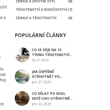
ZDRAVÍ A ŽIVOTNÍ STYL
(8)
ožit
TĚHOTENSTVÍ A RODIČOVSTVÍ
(7)
ok k
ZDRAVÍ A TĚHOTENSTVÍ
(6)
POPULÁRNÍ ČLÁNKY
CO SE DĚJE NA 13.
TÝDNU TĚHOTENSTVÍ
,
PŘI PROHLÍDCE?
říj 27 2025
že
JAK ÚSPĚŠNĚ
ovat
OTĚHOTNĚT PO
chvy
PORODU: TIPY A RADY
pro 27 2023
PRO NOVÉ MAMINKY
CO DĚLAT PO SEXU,
KDYŽ CHCI OTĚHOTNĚT:
PRAKTICKÉ KROKY PRO
ést
pro 22 2025
ZVÝŠENÍ ŠANCÍ