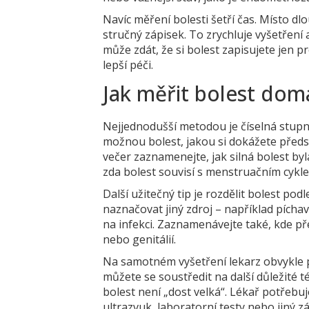
Navíc měření bolesti šetří čas. Místo d
stručný zápisek. To zrychluje vyšetření a
může zdát, že si bolest zapisujete jen p
lepší péči.
Jak měřit bolest doma
Nejjednodušší metodou je číselná stupn
možnou bolest, jakou si dokážete předst
večer zaznamenejte, jak silná bolest byla
zda bolest souvisí s menstruačním cyk
Další užitečný tip je rozdělit bolest pod
naznačovat jiný zdroj – například pícha
na infekci. Zaznamenávejte také, kde pře
nebo genitálií.
Na samotném vyšetření lekarz obvykle 
můžete se soustředit na další důležité 
bolest není „dost velká“. Lékař potřebu
ultrazvuk, laboratorní testy nebo jiný z