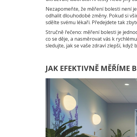
Nezapomeňte, že měření bolesti není j
odhalit dlouhodobé změny. Pokud si všim
sdělte svému lékaři. Předejdete tak zb
Stručně řečeno: měření bolesti je jedno
co se děje, a nasměrovat vás k rychlému
sledujte, jak se vaše zdraví zlepší, když 
JAK EFEKTIVNĚ MĚŘÍME B