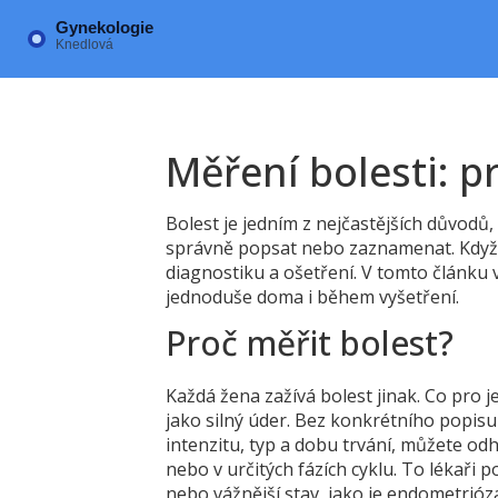
Měření bolesti: p
Bolest je jedním z nejčastějších důvodů,
správně popsat nebo zaznamenat. Když 
diagnostiku a ošetření. V tomto článku 
jednoduše doma i během vyšetření.
Proč měřit bolest?
Každá žena zažívá bolest jinak. Co pro
jako silný úder. Bez konkrétního popis
intenzitu, typ a dobu trvání, můžete odh
nebo v určitých fázích cyklu. To lékaři 
nebo vážnější stav, jako je endometrióz