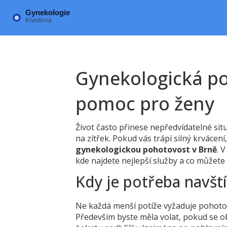
Gynekologická po
pomoc pro ženy
Život často přinese nepředvídatelné situ
na zítřek. Pokud vás trápí silný krvácení
gynekologickou pohotovost v Brně
. 
kde najdete nejlepší služby a co můžet
Kdy je potřeba navšt
Ne každá menší potíže vyžaduje pohotovo
Především byste měla volat, pokud se o