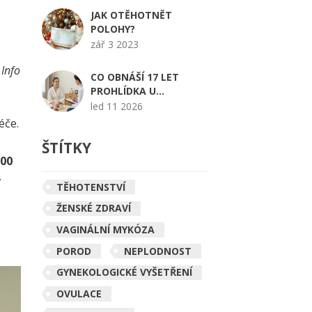
JAK OTĚHOTNĚT
POLOHY?
zář 3 2023
 Info
CO OBNÁŠÍ 17 LET
PROHLÍDKA U
GYNEKOLOGA V ČESKÉ
led 11 2026
REPUBLICE?
éče.
ŠTÍTKY
800
.
TĚHOTENSTVÍ
ŽENSKÉ ZDRAVÍ
VAGINÁLNÍ MYKÓZA
POROD
NEPLODNOST
GYNEKOLOGICKÉ VYŠETŘENÍ
OVULACE