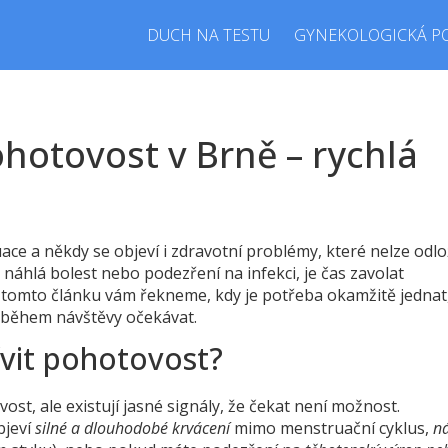
DUCH NA TESTU
GYNEKOLOGICKÁ P
hotovost v Brně – rychlá
ace a někdy se objeví i zdravotní problémy, které nelze odlo
, náhlá bolest nebo podezření na infekci, je čas zavolat
V tomto článku vám řekneme, kdy je potřeba okamžitě jednat
e během návštěvy očekávat.
ívit pohotovost?
st, ale existují jasné signály, že čekat není možnost.
bjeví
silné a dlouhodobé krvácení
mimo menstruační cyklus,
n