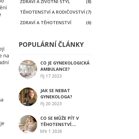
bo
ZDRAVÍ A ŽIVOTNÍ STYL
(8)
ění
TĚHOTENSTVÍ A RODIČOVSTVÍ
(7)
e
ZDRAVÍ A TĚHOTENSTVÍ
(6)
POPULÁRNÍ ČLÁNKY
jí
e na
adní
CO JE GYNEKOLOGICKÁ
AMBULANCE?
říj 17 2023
JAK SE NEBAT
GYNEKOLOGA?
na
říj 20 2023
CO SE MŮŽE PÍT V
je
TĚHOTENSTVÍ:
BEZPEČNÉ NÁPOJE A CO
bře 1 2026
VYNECHAT