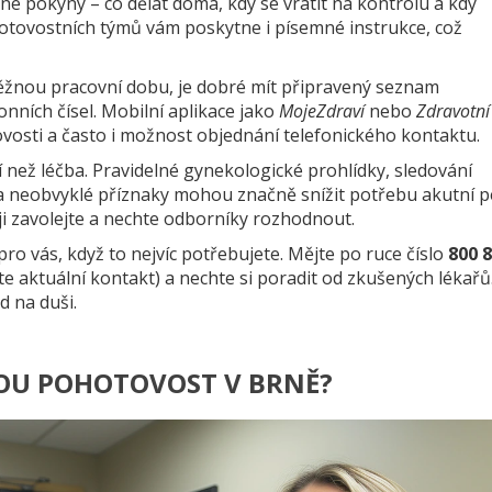
é pokyny – co dělat doma, kdy se vrátit na kontrolu a kdy
ohotovostních týmů vám poskytne i písemné instrukce, což
 běžnou pracovní dobu, je dobré mít připravený seznam
onních čísel. Mobilní aplikace jako
MojeZdraví
nebo
Zdravotní
ovosti a často i možnost objednání telefonického kontaktu.
 než léčba. Pravidelné gynekologické prohlídky, sledování
a neobvyklé příznaky mohou značně snížit potřebu akutní p
i zavolejte a nechte odborníky rozhodnout.
ro vás, když to nejvíc potřebujete. Mějte po ruce číslo
800 
jte aktuální kontakt) a nechte si poradit od zkušených lékařů
d na duši.
OU POHOTOVOST V BRNĚ?