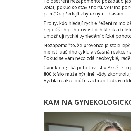
Po ošetření nezapomeňte požádat o jasn
volat, pokud se stav zhorší. Většina p
pomůže předejít zbytečným obavám.
Pro ty, kdo hledají rychlé řešení mimo
nejbližších pohotovostních klinik a telef
umožňují rychlé vyhledání blízké pohot
Nezapomeňte, že prevence je stále lepší
menstruačního cyklu a včasná reakce n
Pokud se vám něco zdá neobvyklé, raděj
Gynekologická pohotovost v Brně je tu p
800
(číslo může být jiné, vždy zkontrolu
Rychlá reakce může zachránit zdraví i kli
KAM NA GYNEKOLOGICK