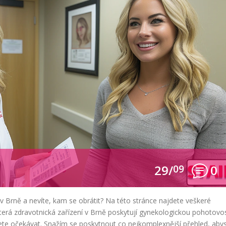
29/
09
0
v Brně a nevíte, kam se obrátit? Na této stránce najdete veškeré
terá zdravotnická zařízení v Brně poskytují gynekologickou pohotovo
ete očekávat. Snažím se poskytnout co nejkomplexnější přehled, aby