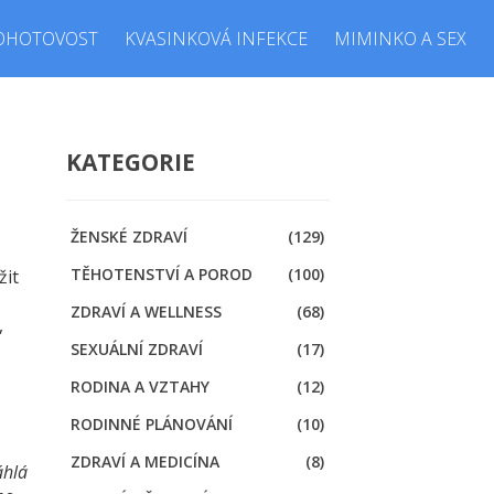
OHOTOVOST
KVASINKOVÁ INFEKCE
MIMINKO A SEX
KATEGORIE
ŽENSKÉ ZDRAVÍ
(129)
TĚHOTENSTVÍ A POROD
(100)
žit
ZDRAVÍ A WELLNESS
(68)
,
SEXUÁLNÍ ZDRAVÍ
(17)
RODINA A VZTAHY
(12)
RODINNÉ PLÁNOVÁNÍ
(10)
ZDRAVÍ A MEDICÍNA
(8)
áhlá