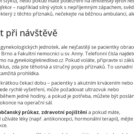
m styku), nebo pokud máte podezření na
těhotenský výron ne
nfekce
– například silný výtok s nepříjemným zápachem, svěd
ěkterý z těchto příznaků, nečekejte na běžnou ambulanci, al
at při návštěvě
ynekologických jednotek, ale nejčastěji se pacientky obrace
Brno a Fakultní nemocnici u sv. Anny. Telefonní čísla najdet
římo na
gynekologieknedlova.cz
. Pokud voláte, připravte si zákl
klus, zda jste těhotná a stručný popis příznaků. To usnadní
kamžitá prohlídka.
 krátkou čekací dobu – pacientky s akutním krvácením nebo
ovede rychlé vyšetření, může požadovat ultrazvuk nebo
eší během jedné hodiny, a pokud je potřeba, můžete být poslá
dokonce na operační sál.
občanský průkaz
,
zdravotní pojištění
a pokud máte,
 užíváte léky (např. antikoncepci, hormonální terapii), mějte 
kce.