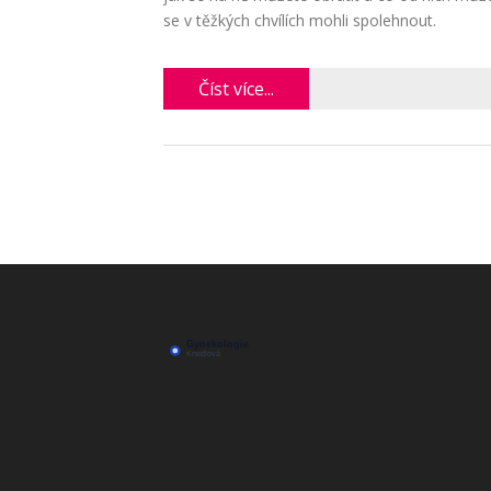
se v těžkých chvílích mohli spolehnout.
Číst více...