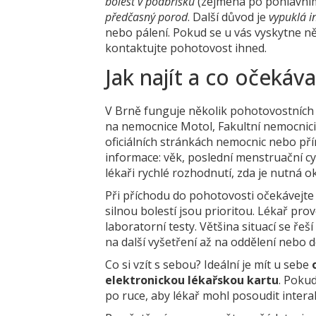
bolest v podbřišku
(zejména po pohlavní
předčasný porod
. Další důvod je
vypuklá i
nebo pálení. Pokud se u vás vyskytne n
kontaktujte pohotovost ihned.
Jak najít a co očekáv
V Brně funguje několik pohotovostních g
na nemocnice Motol, Fakultní nemocnici 
oficiálních stránkách nemocnic nebo p
informace: věk, poslední menstruační cy
lékaři rychlé rozhodnutí, zda je nutná o
Při příchodu do pohotovosti očekávejte
silnou bolestí jsou prioritou. Lékař pr
laboratorní testy. Většina situací se ř
na další vyšetření až na oddělení nebo 
Co si vzít s sebou? Ideální je mít u sebe
elektronickou lékařskou kartu
. Pokud
po ruce, aby lékař mohl posoudit intera