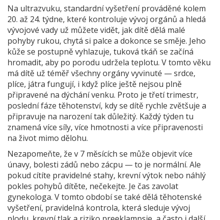
Na
ultrazvuku
,
standardní vyšetření prováděné kolem
20. až 24. týdne, které kontroluje vývoj orgánů a hledá
vývojové vady
už můžete vidět, jak dítě dělá malé
pohyby rukou, chytá si palce a dokonce se směje. Jeho
kůže se postupně vyhlazuje, tuková tkáň se začíná
hromadit, aby po porodu udržela teplotu. V tomto věku
má dítě už téměř všechny orgány vyvinuté — srdce,
plíce, játra fungují, i když plíce ještě nejsou plně
připravené na dýchání venku. Proto je
třetí trimestr
,
poslední fáze těhotenství, kdy se dítě rychle zvětšuje a
připravuje na narození
tak důležitý. Každý týden tu
znamená více síly, více hmotnosti a více připravenosti
na život mimo dělohu.
Nezapomeňte, že v 7 měsících se může objevit více
únavy, bolesti zádů nebo zácpu — to je normální. Ale
pokud cítíte pravidelné stahy, krevní výtok nebo náhlý
pokles pohybů dítěte, nečekejte. Je čas zavolat
gynekologa. V tomto období se také dělá
těhotenské
vyšetření
,
pravidelná kontrola, která sleduje vývoj
plodu, krevní tlak a riziko preeklampsie
, a často i další