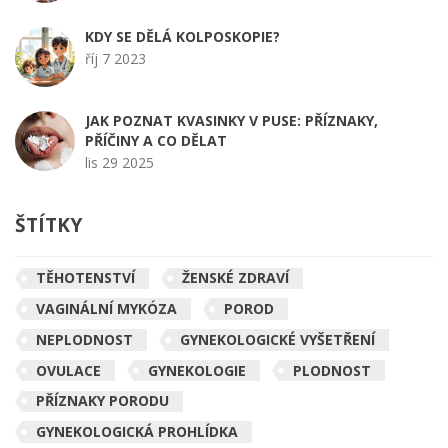
KDY SE DĚLÁ KOLPOSKOPIE?
říj 7 2023
JAK POZNAT KVASINKY V PUSE: PŘÍZNAKY,
PŘÍČINY A CO DĚLAT
lis 29 2025
ŠTÍTKY
TĚHOTENSTVÍ
ŽENSKÉ ZDRAVÍ
VAGINÁLNÍ MYKÓZA
POROD
NEPLODNOST
GYNEKOLOGICKÉ VYŠETŘENÍ
OVULACE
GYNEKOLOGIE
PLODNOST
PŘÍZNAKY PORODU
GYNEKOLOGICKÁ PROHLÍDKA