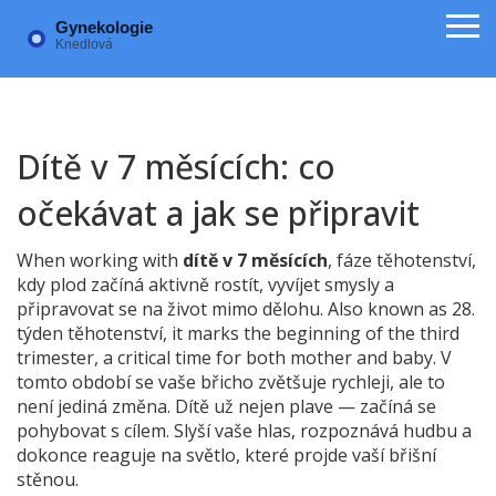
Dítě v 7 měsících: co
očekávat a jak se připravit
When working with
dítě v 7 měsících
,
fáze těhotenství,
kdy plod začíná aktivně rostít, vyvíjet smysly a
připravovat se na život mimo dělohu
. Also known as
28.
týden těhotenství
, it marks the beginning of the third
trimester, a critical time for both mother and baby.
V
tomto období se vaše břicho zvětšuje rychleji, ale to
není jediná změna. Dítě už nejen plave — začíná se
pohybovat s cílem. Slyší vaše hlas, rozpoznává hudbu a
dokonce reaguje na světlo, které projde vaší břišní
stěnou.