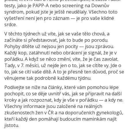
testy, jako je PAPP-A nebo screening na Downův
syndrom, pokud jste je ještě neudělaly. Všechno toto
vyšetření není jen pro záznam — je pro vaše klidné
srdce.
V těchto týdnech už víte, jak se vaše tělo chová, a
začínáte si představovat, jak to bude po porodu.
Pohyby dítěte už nejsou jen pocity — jsou zprávou.
Každý kop, zatáhnutí nebo obrácení je signál, že je v
pořádku. A když se něco změní, víte, že je čas zavolat.
Tady, v 7. měsíci, už nejde jen o to, jak se cítíte vy. Jde o
to, jak se cítí vaše dítě. A to je přesně ten důvod, proč se
věnujeme tak podrobně každému týdnu.
Podívejte se níže na články, které vám pomohou lépe
pochopit, co se děje uvnitř vás, jak se připravit na další
kroky a jak rozpoznat, kdy je vše v pořádku — a kdy ne.
Všechny informace jsou založené na reálných
zkušenostech žen v ČR a na doporučeních gynekologů,
kteří každý den pomáhají budoucím maminkám najít
jistotu.