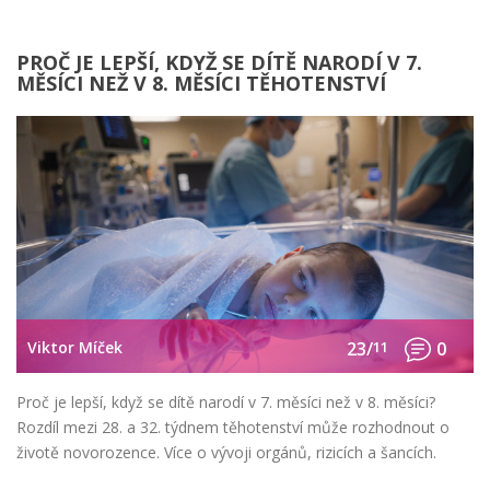
PROČ JE LEPŠÍ, KDYŽ SE DÍTĚ NARODÍ V 7.
MĚSÍCI NEŽ V 8. MĚSÍCI TĚHOTENSTVÍ
Viktor Míček
23/
11
0
Proč je lepší, když se dítě narodí v 7. měsíci než v 8. měsíci?
Rozdíl mezi 28. a 32. týdnem těhotenství může rozhodnout o
životě novorozence. Více o vývoji orgánů, rizicích a šancích.