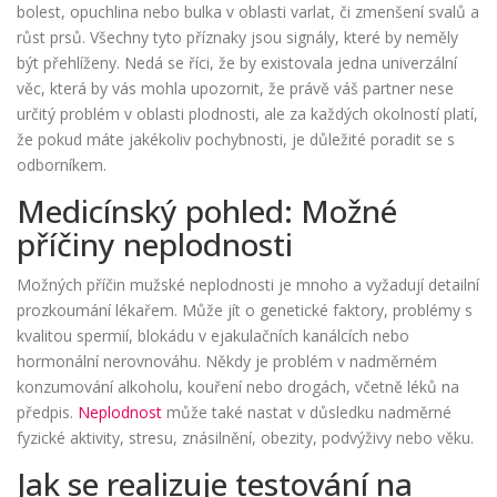
bolest, opuchlina nebo bulka v oblasti varlat, či zmenšení svalů a
růst prsů. Všechny tyto příznaky jsou signály, které by neměly
být přehlíženy. Nedá se říci, že by existovala jedna univerzální
věc, která by vás mohla upozornit, že právě váš partner nese
určitý problém v oblasti plodnosti, ale za každých okolností platí,
že pokud máte jakékoliv pochybnosti, je důležité poradit se s
odborníkem.
Medicínský pohled: Možné
příčiny neplodnosti
Možných příčin mužské neplodnosti je mnoho a vyžadují detailní
prozkoumání lékařem. Může jít o genetické faktory, problémy s
kvalitou spermií, blokádu v ejakulačních kanálcích nebo
hormonální nerovnováhu. Někdy je problém v nadměrném
konzumování alkoholu, kouření nebo drogách, včetně léků na
předpis.
Neplodnost
může také nastat v důsledku nadměrné
fyzické aktivity, stresu, znásilnění, obezity, podvýživy nebo věku.
Jak se realizuje testování na