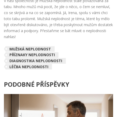
V naší společnosti je mužská neplodnost stále považována za
tabu. Mnoho mužů má pocit, že jde o něco, o čem se nemluví,
co se skrývá a na co se zapomíná. Já, Irena, spolu s vámi chci
toto tabu prolomit. Mužská neplodnost je téma, které by mělo
být otevřeně diskutováno, je třeba poskytnout mužům dostatek
informací a podpory. Přestaňme se bát mluvit o neplodnosti
nahlas!
MUŽSKÁ NEPLODNOST
PŘÍZNAKY NEPLODNOSTI
DIAGNOSTIKA NEPLODNOSTI
LÉČBA NEPLODNOSTI
PODOBNÉ PŘÍSPĚVKY