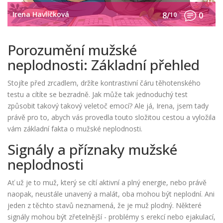
Irena Havlíčková
8/
10
0
Porozumění mužské
neplodnosti: Základní přehled
Stojíte před zrcadlem, držíte kontrastivní čáru těhotenského
testu a cítíte se bezradně. Jak může tak jednoduchý test
způsobit takový takový veletoč emocí? Ale já, Irena, jsem tady
právě pro to, abych vás provedla touto složitou cestou a vyložila
vám základní fakta o mužské neplodnosti.
Signály a příznaky mužské
neplodnosti
Ať už je to muž, který se cítí aktivní a plný energie, nebo právě
naopak, neustále unavený a malát, oba mohou být neplodní. Ani
jeden z těchto stavů neznamená, že je muž plodný. Některé
signály mohou být zřetelnější - problémy s erekcí nebo ejakulací,