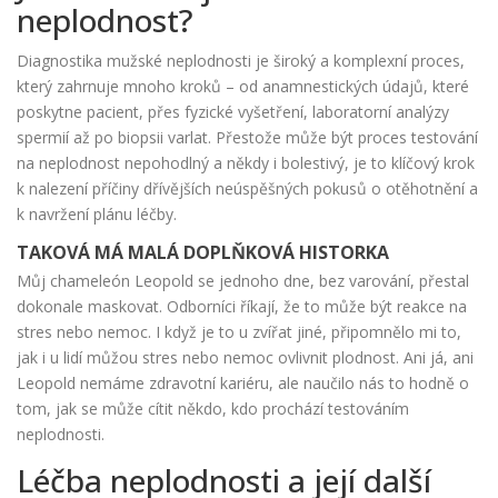
neplodnost?
Diagnostika mužské neplodnosti je široký a komplexní proces,
který zahrnuje mnoho kroků – od anamnestických údajů, které
poskytne pacient, přes fyzické vyšetření, laboratorní analýzy
spermií až po biopsii varlat. Přestože může být proces testování
na neplodnost nepohodlný a někdy i bolestivý, je to klíčový krok
k nalezení příčiny dřívějších neúspěšných pokusů o otěhotnění a
k navržení plánu léčby.
TAKOVÁ MÁ MALÁ DOPLŇKOVÁ HISTORKA
Můj chameleón Leopold se jednoho dne, bez varování, přestal
dokonale maskovat. Odborníci říkají, že to může být reakce na
stres nebo nemoc. I když je to u zvířat jiné, připomnělo mi to,
jak i u lidí můžou stres nebo nemoc ovlivnit plodnost. Ani já, ani
Leopold nemáme zdravotní kariéru, ale naučilo nás to hodně o
tom, jak se může cítit někdo, kdo prochází testováním
neplodnosti.
Léčba neplodnosti a její další