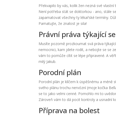
Překvapilo by vás, kolik žen nezná své vlastní 
Není potřeba stát se doktorkou - ano, stále s
zapamatovat všechny ty lékařské termíny. Důl
Pamatujte, že znalost je sila!
Právní práva týkající s
Musíte pozorně prozkoumat svá práva týkající 
nemocnici, kam jdete rodit, a nebojte se se 
vám to pomůže cítit se lépe připravené. A věřt
milý Jakub.
Porodní plán
Porodní plán je klíčem k úspěšnému a méně str
svého plánu trochu nervózní (moje kočka Bella
se to jako velmi cenné. Pomohlo mi to uvědom
Zároveň vám to dá pocit kontroly a usnadní 
Příprava na bolest