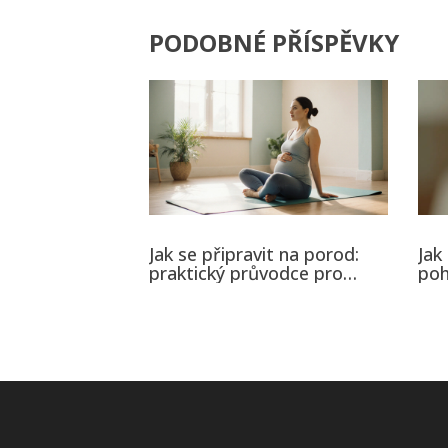
PODOBNÉ PŘÍSPĚVKY
Jak se připravit na porod:
Jak
praktický průvodce pro
poh
budoucí maminky
úle