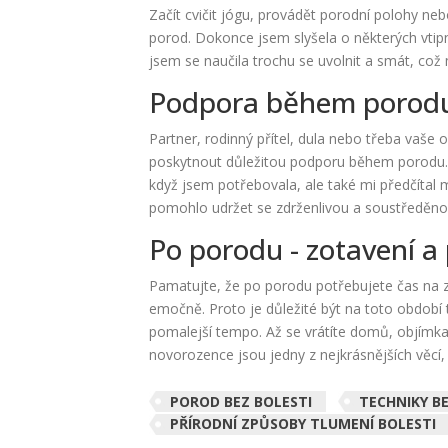
Začít cvičit jógu, provádět porodní polohy neb
porod. Dokonce jsem slyšela o některých vtipn
jsem se naučila trochu se uvolnit a smát, což
Podpora během porod
Partner, rodinný přítel, dula nebo třeba vaše
poskytnout důležitou podporu během porodu. 
když jsem potřebovala, ale také mi předčítal 
pomohlo udržet se zdrženlivou a soustředěno
Po porodu - zotavení a
Pamatujte, že po porodu potřebujete čas na z
emočně. Proto je důležité být na toto období 
pomalejší tempo. Až se vrátíte domů, objímka
novorozence jsou jedny z nejkrásnějších věcí, 
POROD BEZ BOLESTI
TECHNIKY 
PŘÍRODNÍ ZPŮSOBY TLUMENÍ BOLESTI