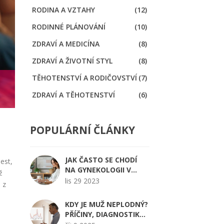
RODINA A VZTAHY
(12)
RODINNÉ PLÁNOVÁNÍ
(10)
ZDRAVÍ A MEDICÍNA
(8)
ZDRAVÍ A ŽIVOTNÍ STYL
(8)
TĚHOTENSTVÍ A RODIČOVSTVÍ
(7)
ZDRAVÍ A TĚHOTENSTVÍ
(6)
POPULÁRNÍ ČLÁNKY
JAK ČASTO SE CHODÍ
est,
NA GYNEKOLOGII V
ž
TĚHOTENSTVÍ?
lis 29 2023
 z
KDY JE MUŽ NEPLODNÝ?
PŘÍČINY, DIAGNOSTIKA