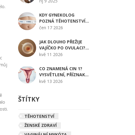
A MOŽNOSTI ŘEŠENÍ
říj 9 2025
lo.
KDY GYNEKOLOG
POZNÁ TĚHOTENSTVÍ?
TERMÍNY, VYŠETŘENÍ A
čen 17 2026
CO OČEKÁVAT
JAK DLOUHO PŘEŽIJE
VAJÍČKO PO OVULACI?
OKNO PRO OPLODNĚNÍ
kvě 11 2026
oc
A TIPY NA OTĚHOTNĚNÍ
 můj
CO ZNAMENÁ CIN 1?
VYSVĚTLENÍ, PŘÍZNAKY
A LÉČBA V
kvě 13 2026
GYNEKOLOGII
bě
ŠTÍTKY
alo
sti.
TĚHOTENSTVÍ
ŽENSKÉ ZDRAVÍ
VAGINÁLNÍ MYKÓZA