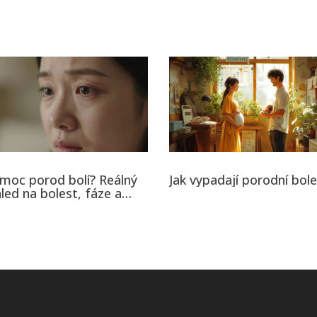
 moc porod bolí? Reálný
Jak vypadají porodní bole
led na bolest, fáze a
vy