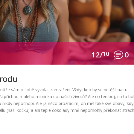
12/
10
0
orodu
může sám o sobě vyvolat zamračení. Vždyť kdo by se netěšil na tu
í příchod malého miminka do našich životů? Ale co ten boj, co ta bol
o nikdy nepochopí. Ale já něco prozradím, on měl také své obavy, kdy
ellu (naši kočku) a ani teplé čokolády mně nepomohly překonat strach