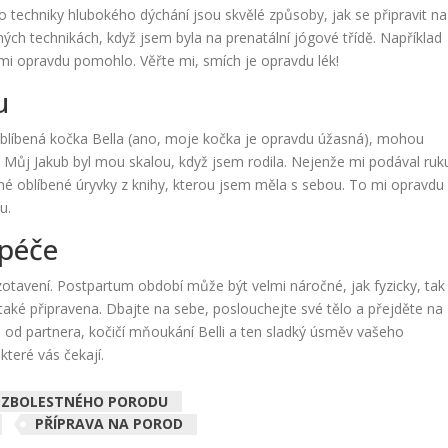
o techniky hlubokého dýchání jsou skvělé způsoby, jak se připravit na
ých technikách, když jsem byla na prenatální jógové třídě. Například
 mi opravdu pomohlo. Věřte mi, smích je opravdu lék!
u
 oblíbená kočka Bella (ano, moje kočka je opravdu úžasná), mohou
Můj Jakub byl mou skalou, když jsem rodila. Nejenže mi podával ruk
mé oblíbené úryvky z knihy, kterou jsem měla s sebou. To mi opravdu
u.
 péče
otavení. Postpartum období může být velmi náročné, jak fyzicky, tak
také připravena. Dbajte na sebe, poslouchejte své tělo a přejděte na
 od partnera, kočičí mňoukání Belli a ten sladký úsměv vašeho
které vás čekají.
BEZBOLESTNÉHO PORODU
PŘÍPRAVA NA POROD