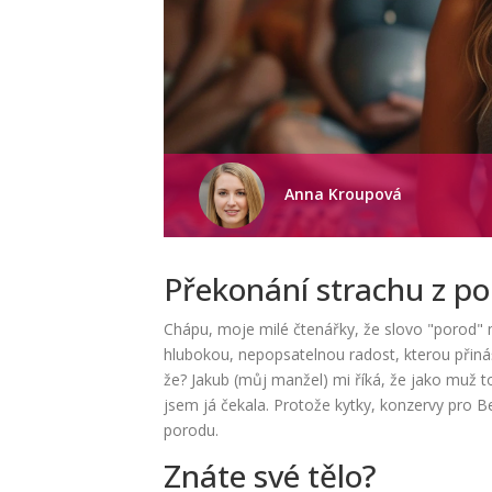
Anna Kroupová
Překonání strachu z p
Chápu, moje milé čtenářky, že slovo "porod" 
hlubokou, nepopsatelnou radost, kterou přináš
že? Jakub (můj manžel) mi říká, že jako muž t
jsem já čekala. Protože kytky, konzervy pro B
porodu.
Znáte své tělo?