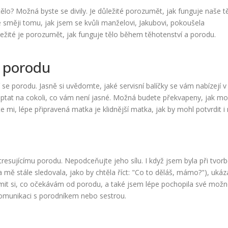
tělo? Možná byste se divily. Je důležité porozumět, jak funguje naše tě
e směji tomu, jak jsem se kvůli manželovi, Jakubovi, pokoušela
ežité je porozumět, jak funguje tělo během těhotenství a porodu.
e porodu
se porodu. Jasně si uvědomte, jaké servisní balíčky se vám nabízejí v
zeptat na cokoli, co vám není jasné. Možná budete překvapeny, jak m
e mi, lépe připravená matka je klidnější matka, jak by mohl potvrdit i
esujícímu porodu. Nepodceňujte jeho sílu. I když jsem byla při tvor
 mě stále sledovala, jako by chtěla říct: "Co to děláš, mámo?"), ukáz
it si, co očekávám od porodu, a také jsem lépe pochopila své možno
komunikaci s porodníkem nebo sestrou.