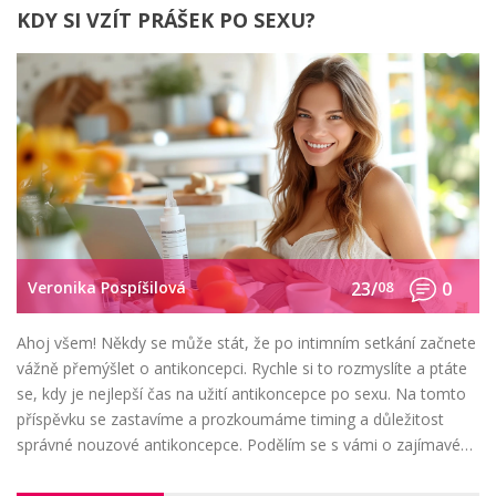
KDY SI VZÍT PRÁŠEK PO SEXU?
Veronika Pospíšilová
23/
08
0
Ahoj všem! Někdy se může stát, že po intimním setkání začnete
vážně přemýšlet o antikoncepci. Rychle si to rozmyslíte a ptáte
se, kdy je nejlepší čas na užití antikoncepce po sexu. Na tomto
příspěvku se zastavíme a prozkoumáme timing a důležitost
správné nouzové antikoncepce. Podělím se s vámi o zajímavé
informace a tipy, které mohou napomoci ke správnému
rozhodnutí. Připravte se na užitečné a otevřené diskuse o