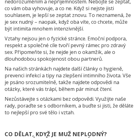
nedorozuměním a nepříjemnostem. Nebojte se zeptat,
co vám oba vyhovuje, a co ne. Když si nejste jisti
souhlasem, je lepší se zeptat znovu. To neznamená, že
je sex nudný – naopak, když oba víte, co chcete, může
být intimita mnohem intenzivnější.
Vztahy nejsou jen o fyzické stránce. Emoční podpora,
respekt a společné cíle tvoří pevný rámec pro zdravý
sex. Připomeňte si, že nejde jen o okamžik, ale o
dlouhodobou spokojenost obou partnerů.
Na našich stránkách najdete další články o hygieně,
prevenci infekcí a tipy na zlepšení intimního života. Vše
je psáno srozumitelně, takže najdete odpovědi na
otázky, které vás trápí, během pár minut čtení.
Nezůstávejte s otázkami bez odpovědi. Využijte naše
rady, poraďte se s odborníkem, a buďte si jisti, že děláte
to nejlepší pro své tělo i vztah.
CO DĚLAT, KDYŽ JE MUŽ NEPLODNÝ?