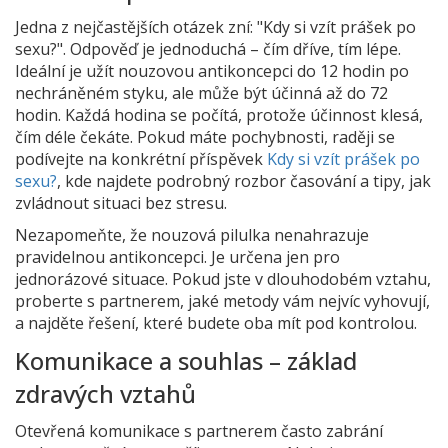
Jedna z nejčastějších otázek zní: "Kdy si vzít prášek po
sexu?". Odpověď je jednoduchá – čím dříve, tím lépe.
Ideální je užít nouzovou antikoncepci do 12 hodin po
nechráněném styku, ale může být účinná až do 72
hodin. Každá hodina se počítá, protože účinnost klesá,
čím déle čekáte. Pokud máte pochybnosti, raději se
podívejte na konkrétní příspěvek
Kdy si vzít prášek po
sexu?
, kde najdete podrobný rozbor časování a tipy, jak
zvládnout situaci bez stresu.
Nezapomeňte, že nouzová pilulka nenahrazuje
pravidelnou antikoncepci. Je určena jen pro
jednorázové situace. Pokud jste v dlouhodobém vztahu,
proberte s partnerem, jaké metody vám nejvíc vyhovují,
a najděte řešení, které budete oba mít pod kontrolou.
Komunikace a souhlas – základ
zdravých vztahů
Otevřená komunikace s partnerem často zabrání