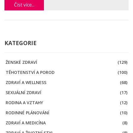
Číst více...
sexuálním zdraví.
KATEGORIE
ŽENSKÉ ZDRAVÍ
(129)
TĚHOTENSTVÍ A POROD
(100)
ZDRAVÍ A WELLNESS
(68)
SEXUÁLNÍ ZDRAVÍ
(17)
RODINA A VZTAHY
(12)
RODINNÉ PLÁNOVÁNÍ
(10)
ZDRAVÍ A MEDICÍNA
(8)
ZDRAVÍ A ŽIVOTNÍ STYL
(8)