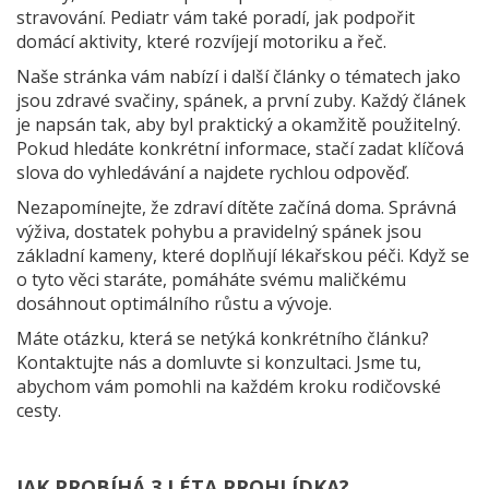
stravování. Pediatr vám také poradí, jak podpořit
domácí aktivity, které rozvíjejí motoriku a řeč.
Naše stránka vám nabízí i další články o tématech jako
jsou zdravé svačiny, spánek, a první zuby. Každý článek
je napsán tak, aby byl praktický a okamžitě použitelný.
Pokud hledáte konkrétní informace, stačí zadat klíčová
slova do vyhledávání a najdete rychlou odpověď.
Nezapomínejte, že zdraví dítěte začíná doma. Správná
výživa, dostatek pohybu a pravidelný spánek jsou
základní kameny, které doplňují lékařskou péči. Když se
o tyto věci staráte, pomáháte svému maličkému
dosáhnout optimálního růstu a vývoje.
Máte otázku, která se netýká konkrétního článku?
Kontaktujte nás a domluvte si konzultaci. Jsme tu,
abychom vám pomohli na každém kroku rodičovské
cesty.
JAK PROBÍHÁ 3 LÉTA PROHLÍDKA?