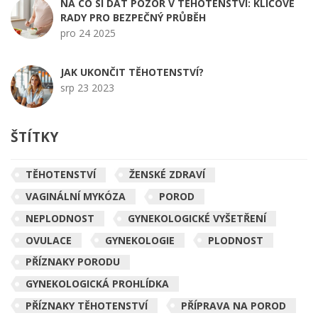
NA CO SI DÁT POZOR V TĚHOTENSTVÍ: KLÍČOVÉ
RADY PRO BEZPEČNÝ PRŮBĚH
pro 24 2025
JAK UKONČIT TĚHOTENSTVÍ?
srp 23 2023
ŠTÍTKY
TĚHOTENSTVÍ
ŽENSKÉ ZDRAVÍ
VAGINÁLNÍ MYKÓZA
POROD
NEPLODNOST
GYNEKOLOGICKÉ VYŠETŘENÍ
OVULACE
GYNEKOLOGIE
PLODNOST
PŘÍZNAKY PORODU
GYNEKOLOGICKÁ PROHLÍDKA
PŘÍZNAKY TĚHOTENSTVÍ
PŘÍPRAVA NA POROD