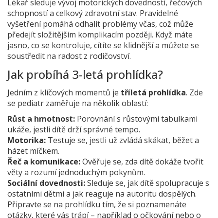
Lékař sleduje vývoj motorických dovedností, řečových
schopností a celkový zdravotní stav. Pravidelné
vyšetření pomáhá odhalit problémy včas, což může
předejít složitějším komplikacím později. Když máte
jasno, co se kontroluje, cítíte se klidnější a můžete se
soustředit na radost z rodičovství.
Jak probíhá 3‑letá prohlídka?
Jedním z klíčových momentů je
tříletá prohlídka
. Zde
se pediatr zaměřuje na několik oblastí:
Růst a hmotnost:
Porovnání s růstovými tabulkami
ukáže, jestli dítě drží správné tempo.
Motorika:
Testuje se, jestli už zvládá skákat, běžet a
házet míčkem.
Řeč a komunikace:
Ověřuje se, zda dítě dokáže tvořit
věty a rozumí jednoduchým pokynům.
Sociální dovednosti:
Sleduje se, jak dítě spolupracuje s
ostatními dětmi a jak reaguje na autoritu dospělých.
Připravte se na prohlídku tím, že si poznamenáte
otázky, které vás trápí – například o očkování nebo o