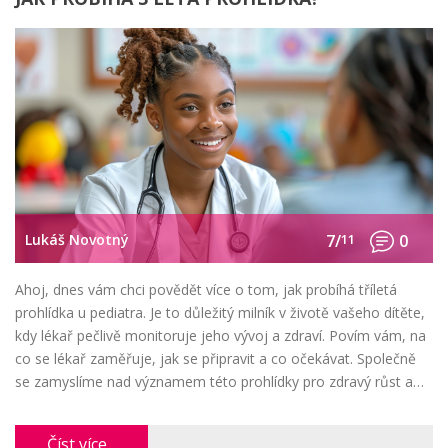
Lukáš Novotný
7/
11
0
Ahoj, dnes vám chci povědět více o tom, jak probíhá tříletá
prohlídka u pediatra. Je to důležitý milník v životě vašeho dítěte,
kdy lékař pečlivě monitoruje jeho vývoj a zdraví. Povím vám, na
co se lékař zaměřuje, jak se připravit a co očekávat. Společně
se zamyslíme nad významem této prohlídky pro zdravý růst a
vývoj vašeho dítěte. Těšte se na zajímavosti z oblasti pediatrie!
Číst více...