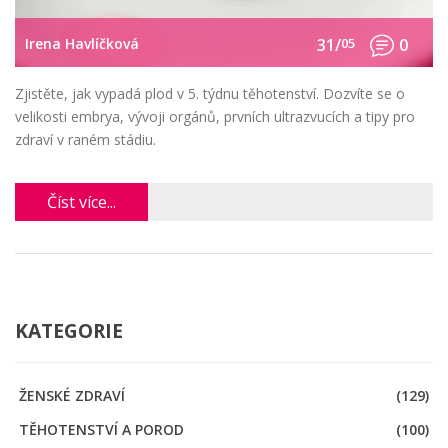
Irena Havlíčková
31/
05
0
Zjistěte, jak vypadá plod v 5. týdnu těhotenství. Dozvíte se o
velikosti embrya, vývoji orgánů, prvních ultrazvucích a tipy pro
zdraví v raném stádiu.
Číst více...
KATEGORIE
ŽENSKÉ ZDRAVÍ
(129)
TĚHOTENSTVÍ A POROD
(100)