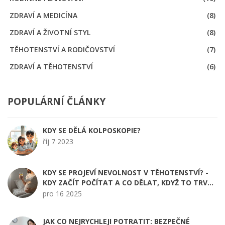
ZDRAVÍ A MEDICÍNA
(8)
ZDRAVÍ A ŽIVOTNÍ STYL
(8)
TĚHOTENSTVÍ A RODIČOVSTVÍ
(7)
ZDRAVÍ A TĚHOTENSTVÍ
(6)
POPULÁRNÍ ČLÁNKY
KDY SE DĚLÁ KOLPOSKOPIE?
říj 7 2023
KDY SE PROJEVÍ NEVOLNOST V TĚHOTENSTVÍ? -
KDY ZAČÍT POČÍTAT A CO DĚLAT, KDYŽ TO TRVÁ
DÉLE
pro 16 2025
JAK CO NEJRYCHLEJI POTRATIT: BEZPEČNÉ