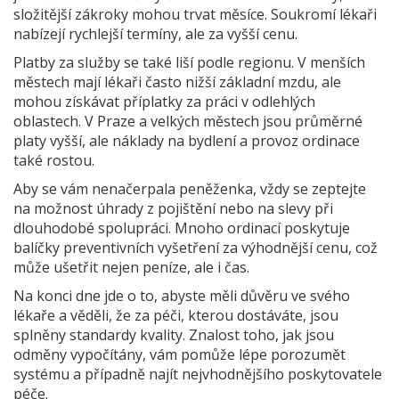
složitější zákroky mohou trvat měsíce. Soukromí lékaři
nabízejí rychlejší termíny, ale za vyšší cenu.
Platby za služby se také liší podle regionu. V menších
městech mají lékaři často nižší základní mzdu, ale
mohou získávat příplatky za práci v odlehlých
oblastech. V Praze a velkých městech jsou průměrné
platy vyšší, ale náklady na bydlení a provoz ordinace
také rostou.
Aby se vám nenačerpala peněženka, vždy se zeptejte
na možnost úhrady z pojištění nebo na slevy při
dlouhodobé spolupráci. Mnoho ordinací poskytuje
balíčky preventivních vyšetření za výhodnější cenu, což
může ušetřit nejen peníze, ale i čas.
Na konci dne jde o to, abyste měli důvěru ve svého
lékaře a věděli, že za péči, kterou dostáváte, jsou
splněny standardy kvality. Znalost toho, jak jsou
odměny vypočítány, vám pomůže lépe porozumět
systému a případně najít nejvhodnějšího poskytovatele
péče.