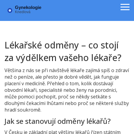
Lékařské odměny – co stojí
za výdělkem vašeho lékaře?
Většina z nás se při návštěvě lékaře zajímá spíš o zdraví
než o peníze, ale přesto je dobré vědět, jak funguje
placení v medicíně. Přehled o tom, kolik dostávají
obvodní lékaři, specialisté nebo ženy na porodnici,
může pomoci pochopit, proč se někdy setkáte s
dlouhými čekacími lhůtami nebo proč se některé služby
hradí soukromě.
Jak se stanovují odměny lékařů?
V Česku je základní plat většiny lékařů řízen státním