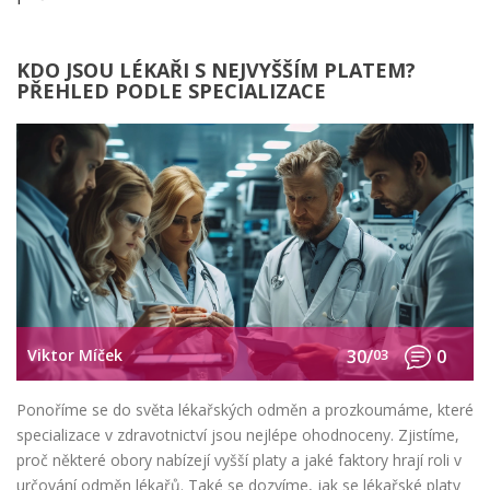
KDO JSOU LÉKAŘI S NEJVYŠŠÍM PLATEM?
PŘEHLED PODLE SPECIALIZACE
Viktor Míček
30/
03
0
Ponoříme se do světa lékařských odměn a prozkoumáme, které
specializace v zdravotnictví jsou nejlépe ohodnoceny. Zjistíme,
proč některé obory nabízejí vyšší platy a jaké faktory hrají roli v
určování odměn lékařů. Také se dozvíme, jak se lékařské platy