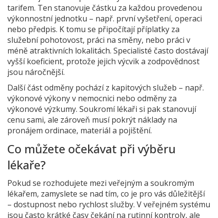
tarifem. Ten stanovuje částku za každou provedenou
výkonnostní jednotku – např. první vyšetření, operaci
nebo předpis. K tomu se připočítají příplatky za
služební pohotovost, práci na směny, nebo práci v
méně atraktivních lokalitách. Specialisté často dostávají
vyšší koeficient, protože jejich výcvik a zodpovědnost
jsou náročnější.
Další část odměny pochází z kapitových služeb – např.
výkonové výkony v nemocnici nebo odměny za
výkonové výzkumy. Soukromí lékaři si pak stanovují
cenu sami, ale zároveň musí pokrýt náklady na
pronájem ordinace, materiál a pojištění.
Co můžete očekávat při výběru
lékaře?
Pokud se rozhodujete mezi veřejným a soukromým
lékařem, zamyslete se nad tím, co je pro vás důležitější
– dostupnost nebo rychlost služby. V veřejném systému
jsou často krátké časy čekání na rutinní kontroly, ale