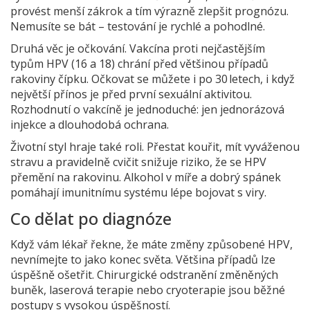
provést menší zákrok a tím výrazně zlepšit prognózu.
Nemusíte se bát – testování je rychlé a pohodlné.
Druhá věc je očkování. Vakcína proti nejčastějším
typům HPV (16 a 18) chrání před většinou případů
rakoviny čípku. Očkovat se můžete i po 30 letech, i když
největší přínos je před první sexuální aktivitou.
Rozhodnutí o vakcíně je jednoduché: jen jednorázová
injekce a dlouhodobá ochrana.
Životní styl hraje také roli. Přestat kouřit, mít vyváženou
stravu a pravidelně cvičit snižuje riziko, že se HPV
přemění na rakovinu. Alkohol v míře a dobrý spánek
pomáhají imunitnímu systému lépe bojovat s viry.
Co dělat po diagnóze
Když vám lékař řekne, že máte změny způsobené HPV,
nevnímejte to jako konec světa. Většina případů lze
úspěšně ošetřit. Chirurgické odstranění změněných
buněk, laserová terapie nebo cryoterapie jsou běžné
postupy s vysokou úspěšností.