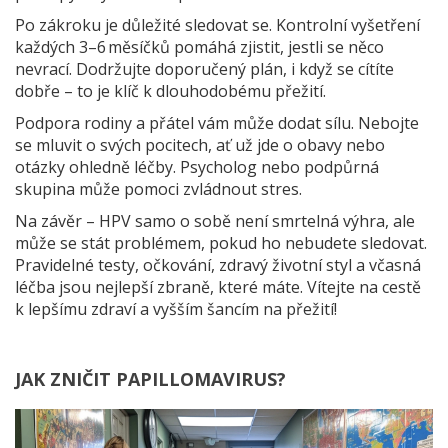
Po zákroku je důležité sledovat se. Kontrolní vyšetření
každých 3–6 měsíčků pomáhá zjistit, jestli se něco
nevrací. Dodržujte doporučený plán, i když se cítíte
dobře – to je klíč k dlouhodobému přežití.
Podpora rodiny a přátel vám může dodat sílu. Nebojte
se mluvit o svých pocitech, ať už jde o obavy nebo
otázky ohledně léčby. Psycholog nebo podpůrná
skupina může pomoci zvládnout stres.
Na závěr – HPV samo o sobě není smrtelná výhra, ale
může se stát problémem, pokud ho nebudete sledovat.
Pravidelné testy, očkování, zdravý životní styl a včasná
léčba jsou nejlepší zbraně, které máte. Vítejte na cestě
k lepšímu zdraví a vyšším šancím na přežití!
JAK ZNIČIT PAPILLOMAVIRUS?