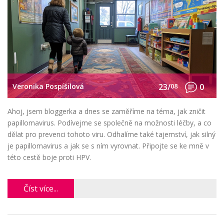
Veronika Pospíšilová
23/
08
0
Ahoj, jsem bloggerka a dnes se zaměříme na téma, jak zničit
papillomavirus. Podívejme se společně na možnosti léčby, a co
dělat pro prevenci tohoto viru. Odhalíme také tajemství, jak silný
je papillomavirus a jak se s ním vyrovnat. Připojte se ke mně v
této cestě boje proti HPV.
Číst více...