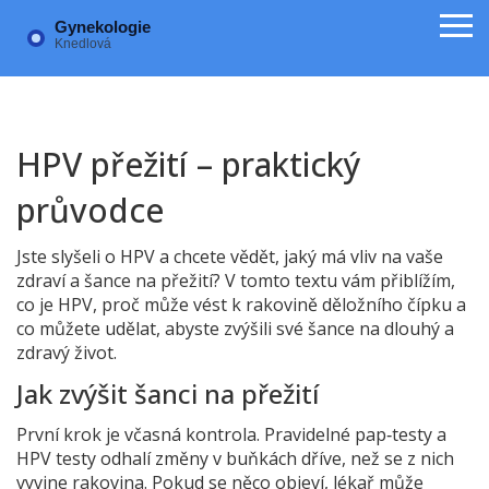
HPV přežití – praktický
průvodce
Jste slyšeli o HPV a chcete vědět, jaký má vliv na vaše
zdraví a šance na přežití? V tomto textu vám přiblížím,
co je HPV, proč může vést k rakovině děložního čípku a
co můžete udělat, abyste zvýšili své šance na dlouhý a
zdravý život.
Jak zvýšit šanci na přežití
První krok je včasná kontrola. Pravidelné pap‑testy a
HPV testy odhalí změny v buňkách dříve, než se z nich
vyvine rakovina. Pokud se něco objeví, lékař může